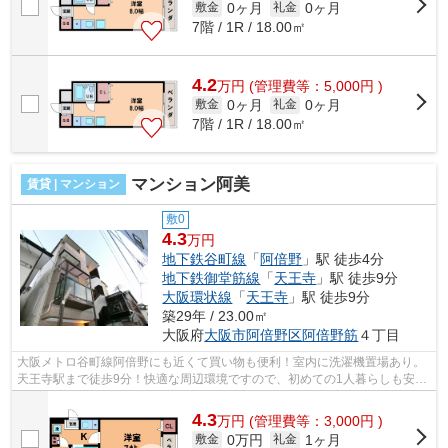
0ヶ月
0ヶ月
敷金
礼金
7階 / 1R / 18.00㎡
4.2
万
円
(管理費等：5,000円 )
0ヶ月
0ヶ月
敷金
礼金
7階 / 1R / 18.00㎡
マンション阿美
賃貸 | マンション
敷0
4.3
万円
地下鉄谷町線
「
阿倍野
」駅 徒歩4分
地下鉄御堂筋線
「
天王寺
」駅 徒歩9分
大阪環状線
「
天王寺
」駅 徒歩9分
築29年 / 23.00㎡
大阪府
大阪市阿倍野区
阿倍野筋
４丁目
大阪メトロ谷町線阿倍野にも近くて買い物も便利！室内に洗濯機置場あり。
天王寺駅まで徒歩9分！快適な周辺環境ですので、初めての1人暮らしも安心
出来るお部屋です！！ ■□■□■□■□■□■...
4.3
万
円
(管理費等：3,000円 )
0万円
1ヶ月
敷金
礼金