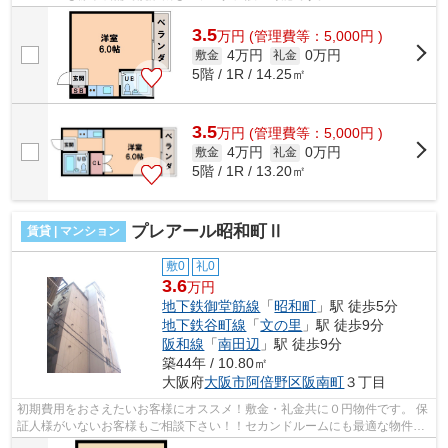
■□■□■□■□■□■□■□■□■□■□■□■□■□■□■□■□■□■□■□■□ ご覧いた...
3.5
万
円
(管理費等：5,000円 )
4万円
0万円
敷金
礼金
5階 / 1R / 14.25㎡
3.5
万
円
(管理費等：5,000円 )
4万円
0万円
敷金
礼金
5階 / 1R / 13.20㎡
プレアール昭和町Ⅱ
賃貸 | マンション
敷0
礼0
3.6
万円
地下鉄御堂筋線
「
昭和町
」駅 徒歩5分
地下鉄谷町線
「
文の里
」駅 徒歩9分
阪和線
「
南田辺
」駅 徒歩9分
築44年 / 10.80㎡
大阪府
大阪市阿倍野区
阪南町
３丁目
初期費用をおさえたいお客様にオススメ！敷金・礼金共に０円物件です。 保
証人様がいないお客様もご相談下さい！！セカンドルームにも最適な物件で
す！ ■□■□■□■□■□■□■□■□■□■□■□■□■□■...