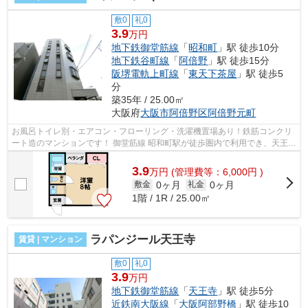
敷0
礼0
3.9
万円
地下鉄御堂筋線
「
昭和町
」駅 徒歩10分
地下鉄谷町線
「
阿倍野
」駅 徒歩15分
阪堺電軌上町線
「
東天下茶屋
」駅 徒歩5
分
築35年 / 25.00㎡
大阪府
大阪市阿倍野区
阿倍野元町
お風呂トイレ別・エアコン・フローリング・洗濯機置場あり！鉄筋コンクリ
ート造のマンションです！ 御堂筋線 昭和町駅が徒歩圏内で利用でき、天王寺
駅も自転車圏内の立地になっており...
3.9
万
円
(管理費等：6,000円 )
0ヶ月
0ヶ月
敷金
礼金
1階 / 1R / 25.00㎡
ラパンジール天王寺
賃貸 | マンション
敷0
礼0
3.9
万円
地下鉄御堂筋線
「
天王寺
」駅 徒歩5分
近鉄南大阪線
「
大阪阿部野橋
」駅 徒歩10