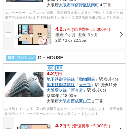
大阪府
大阪市阿倍野区
阪南町
４丁目
エレベーター、エアコンが完備！洗濯機置き場もあるので安心！ 大阪メトロ
御堂筋線昭和町駅まで徒歩12分！大阪メトロ御堂筋線西田辺駅までも徒歩圏
内！ ■□■□■□■□■□■□■□■□■□■□■□■□■□■...
4.2
万
円
(管理費等：8,000円 )
0ヶ月
0ヶ月
敷金
礼金
2階 / 1K / 22.35㎡
G・HOUSE
賃貸 | マンション
敷0
礼0
4.2
万円
地下鉄御堂筋線
「
動物園前
」駅 徒歩4分
地下鉄御堂筋線
「
天王寺
」駅 徒歩11分
大阪環状線
「
新今宮
」駅 徒歩8分
築30年 / 18.00㎡
大阪府
大阪市西成区
山王
２丁目
お風呂トイレあり、室内洗濯機置き場やエレベーターもあります。 天王寺駅
徒歩圏内！キューズモールやハルカスも近くなっております。
■□■□■□■□■□■□■□■□■□■□■□■□■□■□■□■□■□■□■□■□ ご...
4.2
万
円
(管理費等：5,000円 )