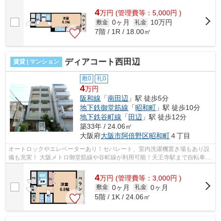
心です！ ■□■□■□■□■□■□■□■□■□■□■□■...
4
万
円
(管理費等：5,000円 )
0ヶ月
10万円
敷金
礼金
7階 / 1R / 18.00㎡
ディアコート西田辺
賃貸 | マンション
敷0
礼0
4
万円
阪和線
「
南田辺
」駅 徒歩5分
地下鉄御堂筋線
「
昭和町
」駅 徒歩10分
地下鉄谷町線
「
田辺
」駅 徒歩12分
築33年 / 24.06㎡
大阪府
大阪市阿倍野区
昭和町
４丁目
オートロックやエレベーターあり！セパレート、室内洗濯機置き場もあり設
備も充実！ 大阪メトロ御堂筋線や谷町線が利用可能！天王寺駅まで自転車圏
内です！ ■□■□■□■□■□■□■□■□■□■□■□■...
4
万
円
(管理費等：3,000円 )
0ヶ月
0ヶ月
敷金
礼金
5階 / 1K / 24.06㎡