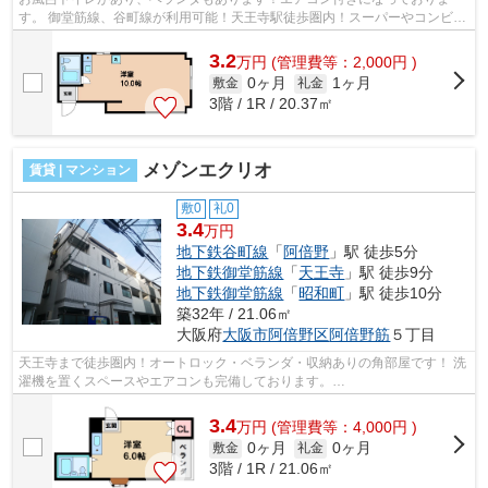
す。 御堂筋線、谷町線が利用可能！天王寺駅徒歩圏内！スーパーやコンビニ
も近くにあります。 ■□■□■□■□■□■□■□■...
3.2
万
円
(管理費等：2,000円 )
0ヶ月
1ヶ月
敷金
礼金
3階 / 1R / 20.37㎡
メゾンエクリオ
賃貸 | マンション
敷0
礼0
3.4
万円
地下鉄谷町線
「
阿倍野
」駅 徒歩5分
地下鉄御堂筋線
「
天王寺
」駅 徒歩9分
地下鉄御堂筋線
「
昭和町
」駅 徒歩10分
築32年 / 21.06㎡
大阪府
大阪市阿倍野区
阿倍野筋
５丁目
天王寺まで徒歩圏内！オートロック・ベランダ・収納ありの角部屋です！ 洗
濯機を置くスペースやエアコンも完備しております。
■□■□■□■□■□■□■□■□■□■□■□■□■□■□■□■□■□■□■□■□ ご覧いただ...
3.4
万
円
(管理費等：4,000円 )
0ヶ月
0ヶ月
敷金
礼金
3階 / 1R / 21.06㎡