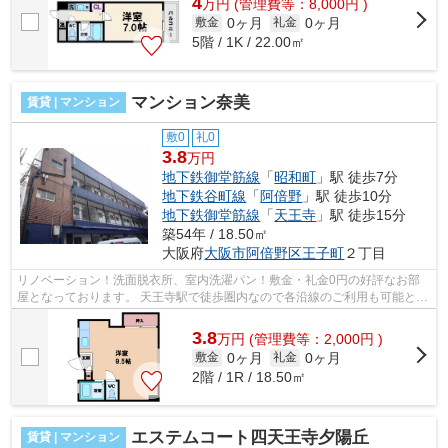
4
万
円
(管理費等：8,000円 )
0ヶ月
0ヶ月
敷金
礼金
5階 / 1K / 22.00㎡
マンション奈美
賃貸 | マンション
敷0
礼0
3.8
万円
地下鉄御堂筋線
「
昭和町
」駅 徒歩7分
地下鉄谷町線
「
阿倍野
」駅 徒歩10分
地下鉄御堂筋線
「
天王寺
」駅 徒歩15分
築54年 / 18.50㎡
大阪府
大阪市阿倍野区
王子町
２丁目
リノベーション！洗面脱衣所、室内洗濯パン！敷金・礼金0円の好評なお部
屋となっております。 天王寺駅で徒歩圏内なので各沿線のご利用も可能とな
っております。また、独立洗面台や室...
3.8
万
円
(管理費等：2,000円 )
0ヶ月
0ヶ月
敷金
礼金
2階 / 1R / 18.50㎡
エステムコート四天王寺夕陽丘
賃貸 | マンション