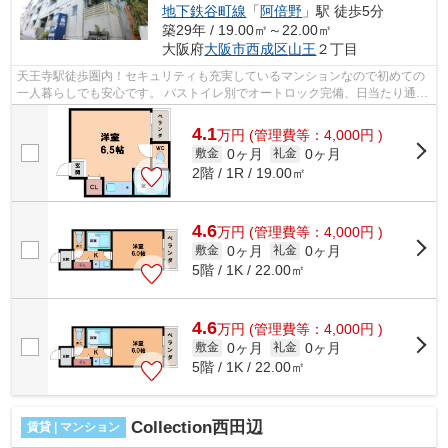
地下鉄谷町線
「
阿倍野
」駅 徒歩5分
築29年 / 19.00㎡～22.00㎡
大阪府
大阪市西成区
山王
２丁目
天王寺駅徒歩圏内！セキュリティも充実しているマンションなので初めての
一人暮らしでも安心です。 バストイレ別でオートロック完備、日当たり通風
良好！買い物、スーパーなど、利便...
4.1
万
円
(管理費等：4,000円 )
0ヶ月
0ヶ月
敷金
礼金
2階 / 1R / 19.00㎡
4.6
万
円
(管理費等：4,000円 )
0ヶ月
0ヶ月
敷金
礼金
5階 / 1K / 22.00㎡
4.6
万
円
(管理費等：4,000円 )
0ヶ月
0ヶ月
敷金
礼金
5階 / 1K / 22.00㎡
Collection西田辺
賃貸 | マンション