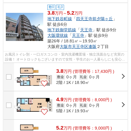
敷0
礼0
3.8
5.2
万円～
万円
地下鉄谷町線
「
四天王寺前夕陽ヶ丘
」
駅 徒歩6分
地下鉄御堂筋線
「
天王寺
」駅 徒歩9分
大阪環状線
「
天王寺
」駅 徒歩9分
築26年 / 18.81㎡～19.93㎡
大阪府
大阪市天王寺区
逢阪
２丁目
お風呂トイレ別・一口ガスコンロ・室内洗濯機置場・独立洗面台など充実の
設備！ オートロックもございますので女性・学生のお一人暮らしにも安心・
オススメのマンションです！天王寺...
3.8
万
円
(管理費等：17,430円 )
0ヶ月
0ヶ月
敷金
礼金
2階 / 1K / 18.90㎡
4.9
万
円
(管理費等：8,000円 )
0ヶ月
0ヶ月
敷金
礼金
5階 / 1K / 19.93㎡
5.2
万
円
(管理費等：9,000円 )