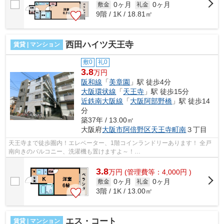
0ヶ月
0ヶ月
敷金
礼金
9階 / 1K / 18.81㎡
西田ハイツ天王寺
賃貸 | マンション
敷0
礼0
3.8
万円
阪和線
「
美章園
」駅 徒歩4分
大阪環状線
「
天王寺
」駅 徒歩15分
近鉄南大阪線
「
大阪阿部野橋
」駅 徒歩14
分
築37年 / 13.00㎡
大阪府
大阪市阿倍野区
天王寺町南
３丁目
天王寺まで徒歩圏内！エレベーター、1階コインランドリーあります！ 全戸
南向きのバルコニー、洗濯機も置けますよ～！
■□■□■□■□■□■□■□■□■□■□■□■□■□■□■□■□■□■□■□■□ ご覧いただき、あ...
3.8
万
円
(管理費等：4,000円 )
0ヶ月
0ヶ月
敷金
礼金
3階 / 1K / 13.00㎡
エス・コート
賃貸 | マンション