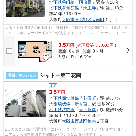
地下鉄谷町線
「
阿倍野
」駅 徒歩10分
地下鉄御堂筋線
「
天王寺
」駅 徒歩18分
築41年 / 16.00㎡
大阪府
大阪市阿倍野区
阪南町
１丁目
大阪メトロ御堂筋の昭和町駅、徒歩1分！谷町線の文の里駅も利用可能！マ
ンション前にスーパーイズミヤがあります。 エアコン、キッチン、ユニット
バス、クローゼットなどの設備もあり...
3.5
万
円
(管理費等：5,000円 )
0ヶ月
0ヶ月
敷金
礼金
5階 / 1R / 16.00㎡
シャトー第二花園
賃貸 | マンション
礼0
3.5
万円
地下鉄四つ橋線
「
花園町
」駅 徒歩7分
大阪環状線
「
新今宮
」駅 徒歩20分
地下鉄堺筋線
「
天下茶屋
」駅 徒歩15分
築39年 / 13.20㎡～14.25㎡
大阪府
大阪市西成区
梅南
２丁目
2口ガスコンロの設置可能！エレベーターやベランダもございます！ また、
エアコンも標準装備で洗濯機もベランダに設置可能です。