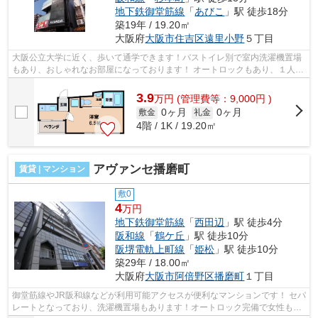
地下鉄御堂筋線
「
あびこ
」駅 徒歩18分
築19年 / 19.20㎡
大阪府
大阪市住吉区
遠里小野
５丁目
大阪公立大学に近く、歩いて通学できます！バストイレ別で室内洗濯機置場
もあり、おしゃれなお部屋になっております！ オートロックもあり、１人暮
らしも安心です！ペット飼育も可能...
3.9
万
円
(管理費等：9,000円 )
0ヶ月
0ヶ月
敷金
礼金
4階 / 1K / 19.20㎡
アヴァンセ播磨町
賃貸 | マンション
敷0
4
万円
地下鉄御堂筋線
「
西田辺
」駅 徒歩4分
阪和線
「
鶴ケ丘
」駅 徒歩10分
阪堺電軌上町線
「
姫松
」駅 徒歩10分
築29年 / 18.00㎡
大阪府
大阪市阿倍野区
播磨町
１丁目
御堂筋線やJR阪和線などが利用可能アクセスが便利なマンションです！ セパ
レートとなっており、洗濯機置場もあります！オートロック完備で女性も安