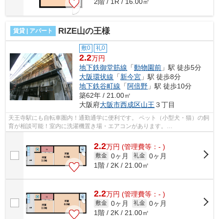
2階 / 1R / 16.00㎡
RIZE山の王様
賃貸 | アパート
敷0
礼0
2.2
万円
地下鉄御堂筋線
「
動物園前
」駅 徒歩5分
大阪環状線
「
新今宮
」駅 徒歩8分
地下鉄谷町線
「
阿倍野
」駅 徒歩10分
築62年 / 21.00㎡
大阪府
大阪市西成区
山王
３丁目
天王寺駅にも自転車圏内！通勤通学に便利です。 ペット（小型犬・猫）の飼
育が相談可能！室内に洗濯機置き場・エアコンがあります。
■□■□■□■□■□■□■□■□■□■□■□■□■□■□■□■□■□■□■□■□ ご覧...
2.2
万
円
(管理費等：- )
0ヶ月
0ヶ月
敷金
礼金
1階 / 2K / 21.00㎡
2.2
万
円
(管理費等：- )
0ヶ月
0ヶ月
敷金
礼金
1階 / 2K / 21.00㎡