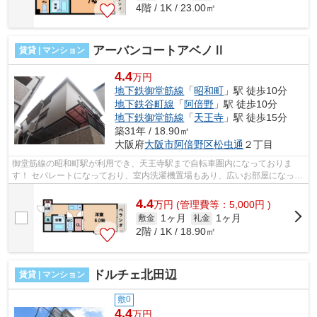
4階 / 1K / 23.00㎡
アーバンコートアベノⅡ
賃貸 | マンション
4.4
万円
地下鉄御堂筋線
「
昭和町
」駅 徒歩10分
地下鉄谷町線
「
阿倍野
」駅 徒歩10分
地下鉄御堂筋線
「
天王寺
」駅 徒歩15分
築31年 / 18.90㎡
大阪府
大阪市阿倍野区
松虫通
２丁目
御堂筋線の昭和町駅が利用でき、天王寺駅まで自転車圏内になっておりま
す！ セパレートになっており、室内洗濯機置場もあり、広いお部屋になって
おります！ ■□■□■□■□■□■□■□■□■□■□■□■...
4.4
万
円
(管理費等：5,000円 )
1ヶ月
1ヶ月
敷金
礼金
2階 / 1K / 18.90㎡
ドルチェ北田辺
賃貸 | マンション
敷0
4.4
万円