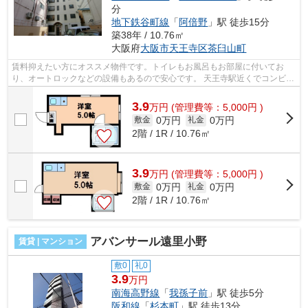
分
地下鉄谷町線
「
阿倍野
」駅 徒歩15分
築38年 / 10.76㎡
大阪府
大阪市天王寺区
茶臼山町
賃料抑えたい方にオススメ物件です。トイレもお風呂もお部屋に付いてお
り、オートロックなどの設備もあるので安心です。 天王寺駅近くでコンビニ
などもすぐ近くなので買い物なども便...
3.9
万
円
(管理費等：5,000円 )
0万円
0万円
敷金
礼金
2階 / 1R / 10.76㎡
3.9
万
円
(管理費等：5,000円 )
0万円
0万円
敷金
礼金
2階 / 1R / 10.76㎡
アバンサール遠里小野
賃貸 | マンション
敷0
礼0
3.9
万円
南海高野線
「
我孫子前
」駅 徒歩5分
阪和線
「
杉本町
」駅 徒歩13分