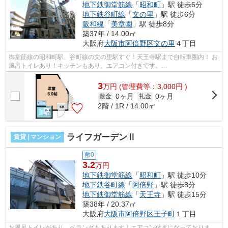
地下鉄御堂筋線
「
昭和町
」駅 徒歩6分
地下鉄谷町線
「
文の里
」駅 徒歩6分
阪和線
「
美章園
」駅 徒歩8分
築37年 / 14.00㎡
大阪府
大阪市阿倍野区
文の里
４丁目
御堂筋線の昭和町駅、谷町線の文の里駅すぐ！天王寺駅まで自転車圏内！ お
風呂トイレあり！キッチンもあり、エアコン付きです。
■□■□■□■□■□■□■□■□■□■□■□■□■□■□■□■□■□■□■□■□ ご覧いた...
3
万
円
(管理費等：3,000円 )
0ヶ月
0ヶ月
敷金
礼金
2階 / 1R / 14.00㎡
ライフガーデンⅡ
賃貸 | マンション
敷0
3.2
万円
地下鉄御堂筋線
「
昭和町
」駅 徒歩10分
地下鉄谷町線
「
阿倍野
」駅 徒歩8分
地下鉄御堂筋線
「
天王寺
」駅 徒歩15分
築38年 / 20.37㎡
大阪府
大阪市阿倍野区
王子町
１丁目
お風呂トイレがあり、ベランダもあります！エアコン付きになっておりま