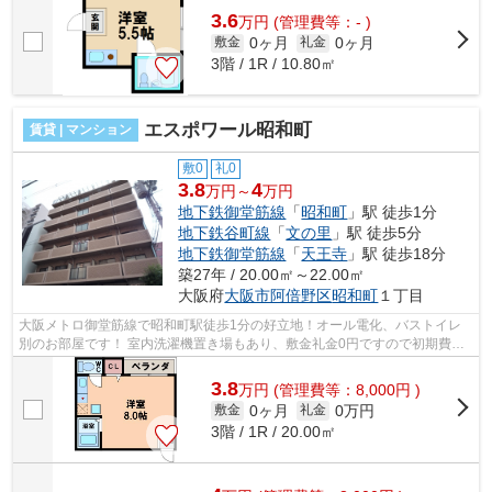
3.6
万
円
(管理費等：- )
0ヶ月
0ヶ月
敷金
礼金
3階 / 1R / 10.80㎡
エスポワール昭和町
賃貸 | マンション
敷0
礼0
3.8
4
万円～
万円
地下鉄御堂筋線
「
昭和町
」駅 徒歩1分
地下鉄谷町線
「
文の里
」駅 徒歩5分
地下鉄御堂筋線
「
天王寺
」駅 徒歩18分
築27年 / 20.00㎡～22.00㎡
大阪府
大阪市阿倍野区
昭和町
１丁目
大阪メトロ御堂筋線で昭和町駅徒歩1分の好立地！オール電化、バストイレ
別のお部屋です！ 室内洗濯機置き場もあり、敷金礼金0円ですので初期費用
も抑えれますよ！ ■□■□■□■□■□■□■□■□■...
3.8
万
円
(管理費等：8,000円 )
0ヶ月
0万円
敷金
礼金
3階 / 1R / 20.00㎡