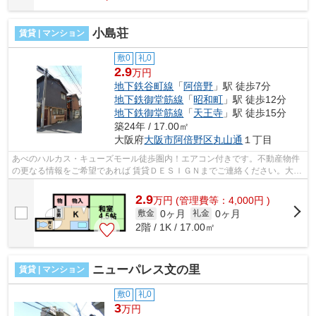
小島荘
賃貸 | マンション
敷0
礼0
2.9
万円
地下鉄谷町線
「
阿倍野
」駅 徒歩7分
地下鉄御堂筋線
「
昭和町
」駅 徒歩12分
地下鉄御堂筋線
「
天王寺
」駅 徒歩15分
築24年 / 17.00㎡
大阪府
大阪市阿倍野区
丸山通
１丁目
あべのハルカス・キューズモール徒歩圏内！エアコン付きです。不動産物件
の更なる情報をご希望であれば 賃貸ＤＥＳＩＧＮまでご連絡ください。大阪
市谷町線阿倍野駅を中心に手ごろな...
2.9
万
円
(管理費等：4,000円 )
0ヶ月
0ヶ月
敷金
礼金
2階 / 1K / 17.00㎡
ニューパレス文の里
賃貸 | マンション
敷0
礼0
3
万円