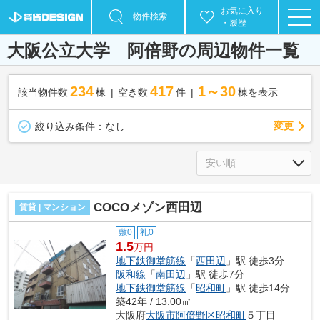
お気に入り
物件検索
・履歴
大阪公立大学 阿倍野の周辺物件一覧
234
417
1～30
該当物件数
棟
空き数
件
棟を表示
変更
絞り込み条件：
なし
COCOメゾン西田辺
賃貸 | マンション
敷0
礼0
1.5
万円
地下鉄御堂筋線
「
西田辺
」駅 徒歩3分
阪和線
「
南田辺
」駅 徒歩7分
地下鉄御堂筋線
「
昭和町
」駅 徒歩14分
築42年 / 13.00㎡
大阪府
大阪市阿倍野区
昭和町
５丁目