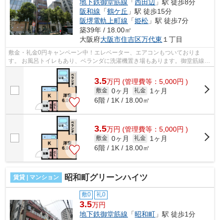
地下鉄御堂筋線
「
西田辺
」駅 徒歩8分
阪和線
「
鶴ケ丘
」駅 徒歩15分
阪堺電軌上町線
「
姫松
」駅 徒歩7分
築39年 / 18.00㎡
大阪府
大阪市住吉区
万代東
１丁目
敷金・礼金0円キャンペーン中！エレベーター、エアコンもついておりま
す。 お風呂トイレもあり、ベランダに洗濯機置き場もあります。御堂筋線利
用可能！ ■□■□■□■□■□■□■□■□■□■□■□■□■□...
3.5
万
円
(管理費等：5,000円 )
0ヶ月
1ヶ月
敷金
礼金
6階 / 1K / 18.00㎡
3.5
万
円
(管理費等：5,000円 )
0ヶ月
1ヶ月
敷金
礼金
6階 / 1K / 18.00㎡
昭和町グリーンハイツ
賃貸 | マンション
敷0
礼0
3.5
万円
地下鉄御堂筋線
「
昭和町
」駅 徒歩1分