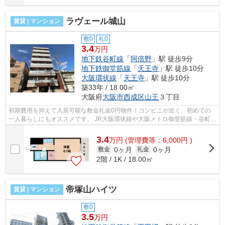
ラヴェール城山
賃貸 | マンション
敷0
礼0
3.4
万円
地下鉄谷町線
「
阿倍野
」駅 徒歩9分
地下鉄御堂筋線
「
天王寺
」駅 徒歩10分
大阪環状線
「
天王寺
」駅 徒歩10分
築33年 / 18.00㎡
大阪府
大阪市西成区
山王
３丁目
初期費用を抑えて入居可能な敷金礼金0円物件！コンビニが近く、初めての
一人暮らしにもオススメです。 JR大阪環状線や大阪メトロ御堂筋線・谷町線
が徒歩圏内！複数路線が利用出来て、...
3.4
万
円
(管理費等：6,000円 )
0ヶ月
0ヶ月
敷金
礼金
2階 / 1K / 18.00㎡
帝塚山ハイツ
賃貸 | マンション
敷0
3.5
万円