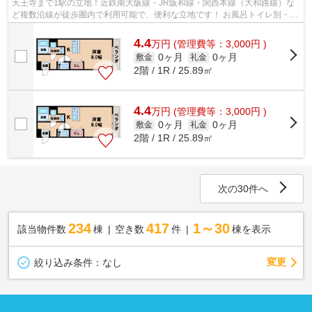
天王寺まで1駅の立地！近鉄南大阪線・JR阪和線・関西本線（大和路線）な
ど複数沿線が徒歩圏内で利用可能で、便利な立地です！ お風呂トイレ別・独
立洗面台・室内洗濯機置場・オートロ...
4.4
万
円
(管理費等：3,000円 )
0ヶ月
0ヶ月
敷金
礼金
2階 / 1R / 25.89㎡
4.4
万
円
(管理費等：3,000円 )
0ヶ月
0ヶ月
敷金
礼金
2階 / 1R / 25.89㎡
次の30件へ
234
417
1～30
該当物件数
棟
空き数
件
棟を表示
変更
絞り込み条件：
なし