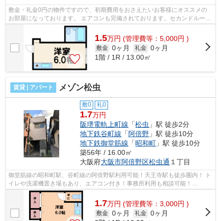
敷金・礼金0円の物件ですので、初期費用をおさえたいお客様にオススメの
お部屋になっております。 エアコンも完備されております。セカンドルーム
としてもご活用ください！ ■□■□■□■□...
1.5
万
円
(管理費等：5,000円 )
0ヶ月
0ヶ月
敷金
礼金
1階 / 1R / 13.00㎡
メゾン松虫
賃貸 | アパート
敷0
礼0
1.7
万円
阪堺電軌上町線
「
松虫
」駅 徒歩2分
地下鉄谷町線
「
阿倍野
」駅 徒歩10分
地下鉄御堂筋線
「
昭和町
」駅 徒歩10分
築56年 / 16.00㎡
大阪府
大阪市阿倍野区
松虫通
１丁目
御堂筋線の昭和町駅、谷町線の阿倍野駅利用可能！天王寺駅も徒歩圏内！ ト
イレや洗濯機置き場もあり、エアコン付き！事務所利用も相談可能！
■□■□■□■□■□■□■□■□■□■□■□■□■□■□■□■□■□■□■...
1.7
万
円
(管理費等：3,000円 )
0ヶ月
0ヶ月
敷金
礼金