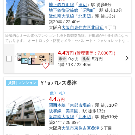
地下鉄谷町線
「
田辺
」駅 徒歩6分
地下鉄御堂筋線
「
昭和町
」駅 徒歩10分
近鉄南大阪線
「
北田辺
」駅 徒歩2分
築29年 / 22.40㎡
大阪府
大阪市東住吉区
北田辺
４丁目
経済的なオール電化マンション！地下鉄御堂筋線、谷町線が利用可能になっ
ております。 オートロック・防犯カメラ・セパレート・ウォシュレットなど
など付いてて嬉しい設備も充実して...
4.4
万
円
(管理費等：7,000円 )
0ヶ月
5万円
敷金
礼金
1階 / 1K / 22.40㎡
Ｙ’ｓパレス桑津
賃貸 | マンション
敷0
礼0
4.4
万円
関西本線
「
東部市場前
」駅 徒歩10分
阪和線
「
美章園
」駅 徒歩13分
近鉄南大阪線
「
北田辺
」駅 徒歩10分
築24年 / 25.89㎡
大阪府
大阪市東住吉区
桑津
５丁目