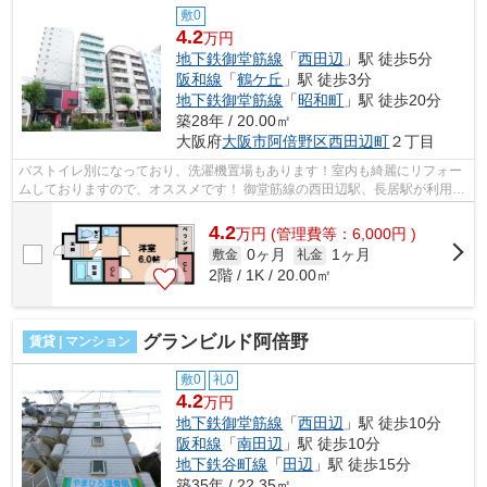
敷0
4.2
万円
地下鉄御堂筋線
「
西田辺
」駅 徒歩5分
阪和線
「
鶴ケ丘
」駅 徒歩3分
地下鉄御堂筋線
「
昭和町
」駅 徒歩20分
築28年 / 20.00㎡
大阪府
大阪市阿倍野区
西田辺町
２丁目
バストイレ別になっており、洗濯機置場もあります！室内も綺麗にリフォー
ムしておりますので、オススメです！ 御堂筋線の西田辺駅、長居駅が利用で
き、ＪＲ阪和線も利用可能になって...
4.2
万
円
(管理費等：6,000円 )
0ヶ月
1ヶ月
敷金
礼金
2階 / 1K / 20.00㎡
グランビルド阿倍野
賃貸 | マンション
敷0
礼0
4.2
万円
地下鉄御堂筋線
「
西田辺
」駅 徒歩10分
阪和線
「
南田辺
」駅 徒歩10分
地下鉄谷町線
「
田辺
」駅 徒歩15分
築35年 / 22.35㎡