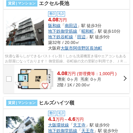
エクセル長池
賃貸 | マンション
敷0
礼0
4.08
万円
阪和線
「
南田辺
」駅 徒歩3分
地下鉄御堂筋線
「
昭和町
」駅 徒歩10分
地下鉄谷町線
「
田辺
」駅 徒歩9分
築32年 / 20.00㎡
大阪府
大阪市阿倍野区
長池町
快適な暮らしができるバストイレ別！しかも洗濯機置き場やエアコンもある
お部屋になっております！ 御堂筋線、谷町線の文の里駅が利用でき、ＪＲ阪
和線も利用可能になっております！ ...
4.08
万
円
(管理費等：1,000円 )
0ヶ月
0ヶ月
敷金
礼金
2階 / 1K / 20.00㎡
ヒルズハイツ嶺
賃貸 | マンション
敷0
礼0
4.1
4.6
万円～
万円
大阪環状線
「
天王寺
」駅 徒歩9分
地下鉄御堂筋線
「
天王寺
」駅 徒歩9分