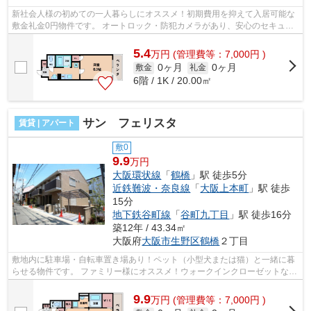
新社会人様の初めての一人暮らしにオススメ！初期費用を抑えて入居可能な
敷金礼金0円物件です。 オートロック・防犯カメラがあり、安心のセキュリ
ティ！スーパー・コンビニなど、買い...
5.4
万
円
(管理費等：7,000円 )
0ヶ月
0ヶ月
敷金
礼金
6階 / 1K / 20.00㎡
サン フェリスタ
賃貸 | アパート
敷0
9.9
万円
大阪環状線
「
鶴橋
」駅 徒歩5分
近鉄難波・奈良線
「
大阪上本町
」駅 徒歩
15分
地下鉄谷町線
「
谷町九丁目
」駅 徒歩16分
築12年 / 43.34㎡
大阪府
大阪市生野区
鶴橋
２丁目
敷地内に駐車場・自転車置き場あり！ペット（小型犬または猫）と一緒に暮
らせる物件です。 ファミリー様にオススメ！ウォークインクローゼットな
ど、広々とした収納スペースがありま...
9.9
万
円
(管理費等：7,000円 )