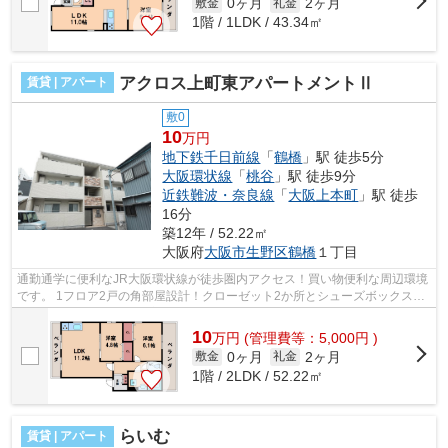
0ヶ月
2ヶ月
敷金
礼金
1階 / 1LDK / 43.34㎡
アクロス上町東アパートメントⅡ
賃貸 | アパート
敷0
10
万円
地下鉄千日前線
「
鶴橋
」駅 徒歩5分
大阪環状線
「
桃谷
」駅 徒歩9分
近鉄難波・奈良線
「
大阪上本町
」駅 徒歩
16分
築12年 / 52.22㎡
大阪府
大阪市生野区
鶴橋
１丁目
通勤通学に便利なJR大阪環状線が徒歩圏内アクセス！買い物便利な周辺環境
です。 1フロア2戸の角部屋設計！クローゼット2か所とシューズボックスが
あり、収納スペースが豊富です。 ■□...
10
万
円
(管理費等：5,000円 )
0ヶ月
2ヶ月
敷金
礼金
1階 / 2LDK / 52.22㎡
らいむ
賃貸 | アパート