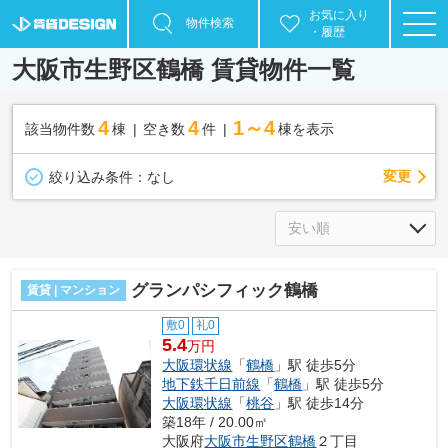
お気に入り
物件検索
・履歴
大阪市生野区鶴橋 賃貸物件一覧
4
4
1～4
該当物件数
棟
空き数
件
棟を表示
変更
絞り込み条件：
なし
グランパシフィック鶴橋
賃貸 | マンション
敷0
礼0
5.4
万円
大阪環状線
「
鶴橋
」駅 徒歩5分
地下鉄千日前線
「
鶴橋
」駅 徒歩5分
大阪環状線
「
桃谷
」駅 徒歩14分
築18年 / 20.00㎡
大阪府
大阪市生野区
鶴橋
２丁目