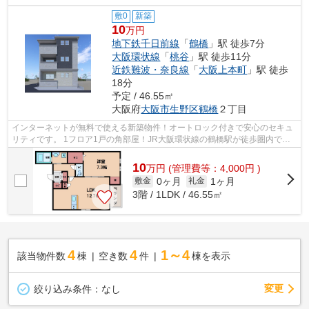
敷0
新築
10
万円
地下鉄千日前線
「
鶴橋
」駅 徒歩7分
大阪環状線
「
桃谷
」駅 徒歩11分
近鉄難波・奈良線
「
大阪上本町
」駅 徒歩
18分
予定 / 46.55㎡
大阪府
大阪市生野区
鶴橋
２丁目
インターネットが無料で使える新築物件！オートロック付きで安心のセキュ
リティです。 1フロア1戸の角部屋！JR大阪環状線の鶴橋駅が徒歩圏内で、
大阪駅や天王寺駅に乗り換えなしでア...
10
万
円
(管理費等：4,000円 )
0ヶ月
1ヶ月
敷金
礼金
3階 / 1LDK / 46.55㎡
4
4
1～4
該当物件数
棟
空き数
件
棟を表示
変更
絞り込み条件：
なし