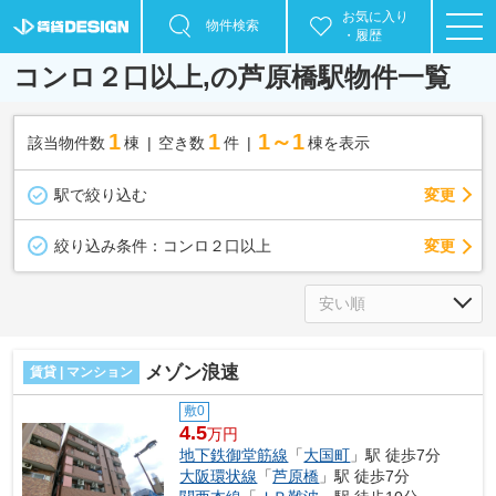
お気に入り
物件検索
・履歴
コンロ２口以上,の芦原橋駅物件一覧
1
1
1～1
該当物件数
棟
空き数
件
棟を表示
駅で絞り込む
変更
変更
絞り込み条件：
コンロ２口以上
メゾン浪速
賃貸 | マンション
敷0
4.5
万円
地下鉄御堂筋線
「
大国町
」駅 徒歩7分
大阪環状線
「
芦原橋
」駅 徒歩7分