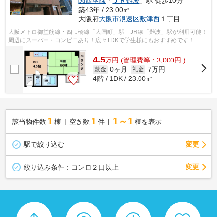
関西本線
「
ＪＲ難波
」駅 徒歩10分
築43年 / 23.00㎡
大阪府
大阪市浪速区
敷津西
１丁目
大阪メトロ御堂筋線・四つ橋線「大国町」駅 JR線「難波」駅が利用可能！
周辺にスーパー・コンビニあり！広々1DKで学生様にもおすすめです！
■□■□■□■□■□■□■□■□■□■□■□■□■□■□■□■□■□■□...
4.5
万
円
(管理費等：3,000円 )
0ヶ月
7万円
敷金
礼金
4階 / 1DK / 23.00㎡
1
1
1～1
該当物件数
棟
空き数
件
棟を表示
駅で絞り込む
変更
変更
絞り込み条件：
コンロ２口以上