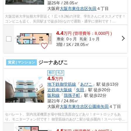
築25年 / 28.05㎡
大阪府
大阪市東住吉区
矢田
４丁目
大阪芸術大学短期大学部近く！広々9.2帖の洋室、学生さんにオススメです！
コンビニも近く、矢田駅まで徒歩3分なので通勤・通学に便利です！
■□■□■□■□■□■□■□■□■□■□■□■□■□■□■□■□■□■□■...
4.4
万
円
(管理費等：8,000円 )
0ヶ月
1ヶ月
敷金
礼金
3階 / 1K / 28.05㎡
ジーナあびこ
賃貸 | マンション
敷0
礼0
4.5
万円
地下鉄御堂筋線
「
あびこ
」駅 徒歩13分
近鉄南大阪線
「
矢田
」駅 徒歩20分
阪和線
「
我孫子町
」駅 徒歩22分
築21年 / 24.86㎡
大阪府
大阪市東住吉区
公園南矢田
４丁目
セパレート、室内洗濯機置き場や独立洗面台などあり！オートロックもあ
り、モニターフォン付です！ 御堂筋線のあびこ駅が徒歩圏内！スーパーや商
店街も近くにあります。 ■□■□■□■□■□■...