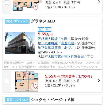
0ヶ月
7万円
敷金
礼金
1階 / 1LDK / 37.13㎡
グラネス.M.D
賃貸 | マンション
敷0
礼0
5.55
万円
近鉄南大阪線
「
矢田
」駅 徒歩10分
地下鉄谷町線
「
喜連瓜破
」駅 徒歩25分
地下鉄御堂筋線
「
あびこ
」駅 徒歩30分
築24年 / 43.32㎡
大阪府
大阪市東住吉区
住道矢田
４丁目
近鉄南大阪線や、大阪メトロ谷町線、御堂筋線などが利用でき、アクセスが
便利です！ 独立洗面台や、追い炊き機能、モニター付インターホンなどうれ
しい設備も充実です！ ■□■□■□■□■□■...
5.55
万
円
(管理費等：3,700円 )
0ヶ月
0ヶ月
敷金
礼金
1階 / 2LDK / 43.32㎡
シュクセ・ベージョ A棟
賃貸 | マンション