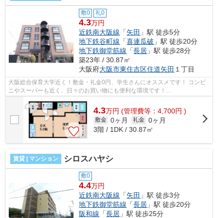
敷0
礼0
4.3
万円
近鉄南大阪線
「
矢田
」駅 徒歩5分
地下鉄谷町線
「
喜連瓜破
」駅 徒歩20分
地下鉄御堂筋線
「
長居
」駅 徒歩28分
築23年 / 30.87㎡
大阪府
大阪市東住吉区
住道矢田
１丁目
大阪総合保育大学近く！敷金・礼金0円、学生さんにオススメです！ コンビ
ニやスーパーも近く、日々のお買い物にも便利な環境です！
■□■□■□■□■□■□■□■□■□■□■□■□■□■□■□■□■□■□■□■□ ご覧...
4.3
万
円
(管理費等：4,700円 )
0ヶ月
0ヶ月
敷金
礼金
3階 / 1DK / 30.87㎡
シロスハヤシ
賃貸 | マンション
敷0
4.4
万円
近鉄南大阪線
「
矢田
」駅 徒歩3分
地下鉄御堂筋線
「
長居
」駅 徒歩20分
阪和線
「
長居
」駅 徒歩25分