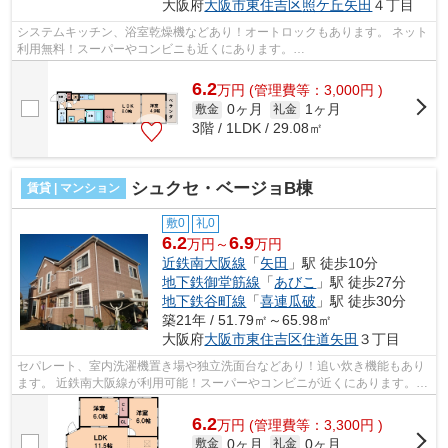
大阪府
大阪市東住吉区
照ケ丘矢田
４丁目
システムキッチン、浴室乾燥機などあり！オートロックもあります。 ネット
利用無料！スーパーやコンビニも近くにあります。
■□■□■□■□■□■□■□■□■□■□■□■□■□■□■□■□■□■□■□■□ ご覧いただき...
6.2
万
円
(管理費等：3,000円 )
0ヶ月
1ヶ月
敷金
礼金
3階 / 1LDK / 29.08㎡
シュクセ・ベージョB棟
賃貸 | マンション
敷0
礼0
6.2
6.9
万円～
万円
近鉄南大阪線
「
矢田
」駅 徒歩10分
地下鉄御堂筋線
「
あびこ
」駅 徒歩27分
地下鉄谷町線
「
喜連瓜破
」駅 徒歩30分
築21年 / 51.79㎡～65.98㎡
大阪府
大阪市東住吉区
住道矢田
３丁目
セパレート、室内洗濯機置き場や独立洗面台などあり！追い炊き機能もあり
ます。 近鉄南大阪線が利用可能！スーパーやコンビニが近くにあります。
■□■□■□■□■□■□■□■□■□■□■□■□■□■□■□■□■...
6.2
万
円
(管理費等：3,300円 )
0ヶ月
0ヶ月
敷金
礼金