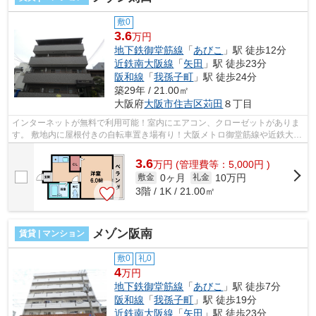
敷0
3.6
万円
地下鉄御堂筋線
「
あびこ
」駅 徒歩12分
近鉄南大阪線
「
矢田
」駅 徒歩23分
阪和線
「
我孫子町
」駅 徒歩24分
築29年 / 21.00㎡
大阪府
大阪市住吉区
苅田
８丁目
インターネットが無料で利用可能！室内にエアコン、クローゼットがありま
す。 敷地内に屋根付きの自転車置き場有り！大阪メトロ御堂筋線や近鉄大阪
線が徒歩圏内で、通勤通学に便利で...
3.6
万
円
(管理費等：5,000円 )
0ヶ月
10万円
敷金
礼金
3階 / 1K / 21.00㎡
メゾン阪南
賃貸 | マンション
敷0
礼0
4
万円
地下鉄御堂筋線
「
あびこ
」駅 徒歩7分
阪和線
「
我孫子町
」駅 徒歩19分
近鉄南大阪線
「
矢田
」駅 徒歩23分