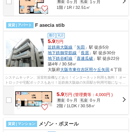
0ヶ月
1ヶ月
敷金
礼金
1階 / 1R / 32.51㎡
F asecia stib
賃貸 | アパート
敷0
礼0
5.9
万円
近鉄南大阪線
「
矢田
」駅 徒歩5分
地下鉄御堂筋線
「
長居
」駅 徒歩30分
地下鉄谷町線
「
喜連瓜破
」駅 徒歩22分
築4年 / 30.58㎡
大阪府
大阪市東住吉区
照ケ丘矢田
４丁目
システムキッチン、浴室乾燥機などあり！インターネット利用も無料！ オー
トロックや宅配ボックスもあり！近鉄南大阪線の矢田駅が利用可能になって
おります。 ■□■□■□■□■□■□■□■□■□■□■...
5.9
万
円
(管理費等：4,000円 )
0ヶ月
0ヶ月
敷金
礼金
2階 / 1LDK / 30.58㎡
メゾン・ボヌール
賃貸 | マンション