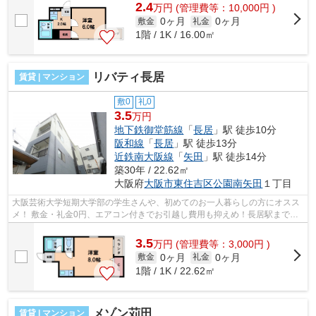
2.4
万
円
(管理費等：10,000円 )
0ヶ月
0ヶ月
敷金
礼金
1階 / 1K / 16.00㎡
リバティ長居
賃貸 | マンション
敷0
礼0
3.5
万円
地下鉄御堂筋線
「
長居
」駅 徒歩10分
阪和線
「
長居
」駅 徒歩13分
近鉄南大阪線
「
矢田
」駅 徒歩14分
築30年 / 22.62㎡
大阪府
大阪市東住吉区
公園南矢田
１丁目
大阪芸術大学短期大学部の学生さんや、初めてのお一人暮らしの方にオスス
メ！ 敷金・礼金0円、エアコン付きでお引越し費用も抑えめ！長居駅まで徒
歩圏内、便利な環境です！ ■□■□■□■□...
3.5
万
円
(管理費等：3,000円 )
0ヶ月
0ヶ月
敷金
礼金
1階 / 1K / 22.62㎡
メゾン苅田
賃貸 | マンション