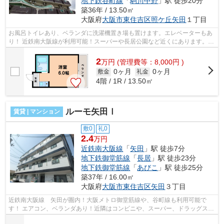
地下鉄谷町線
「
駒川中野
」駅 徒歩20分
築36年 / 13.50㎡
大阪府
大阪市東住吉区
照ケ丘矢田
１丁目
お風呂トイレあり、ベランダに洗濯機置き場も置けます。エレベーターもあ
り！ 近鉄南大阪線が利用可能！スーパーや長居公園など近くにあります。
■□■□■□■□■□■□■□■□■□■□■□■□■□■□■□■□■...
2
万
円
(管理費等：8,000円 )
0ヶ月
0ヶ月
敷金
礼金
4階 / 1R / 13.50㎡
ルーモ矢田Ⅰ
賃貸 | マンション
敷0
礼0
2.4
万円
近鉄南大阪線
「
矢田
」駅 徒歩7分
地下鉄御堂筋線
「
長居
」駅 徒歩23分
地下鉄御堂筋線
「
あびこ
」駅 徒歩25分
築37年 / 16.00㎡
大阪府
大阪市東住吉区
矢田
３丁目
近鉄南大阪線 矢田が圏内！大阪メトロ御堂筋線や、谷町線も利用可能で
す！ エアコン、ベランダあり！近隣はコンビニや、スーパー、ドラッグスト
アなどあり、生活がしやすいです！ ■...