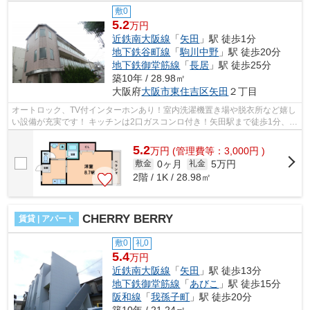
敷0
5.2
万円
近鉄南大阪線
「
矢田
」駅 徒歩1分
地下鉄谷町線
「
駒川中野
」駅 徒歩20分
地下鉄御堂筋線
「
長居
」駅 徒歩25分
築10年 / 28.98㎡
大阪府
大阪市東住吉区
矢田
２丁目
オートロック、TV付インターホンあり！室内洗濯機置き場や脱衣所など嬉し
い設備が充実です！ キッチンは2口ガスコンロ付き！矢田駅まで徒歩1分、イ
ンターネット無料の物件です！ ■□■...
5.2
万
円
(管理費等：3,000円 )
0ヶ月
5万円
敷金
礼金
2階 / 1K / 28.98㎡
CHERRY BERRY
賃貸 | アパート
敷0
礼0
5.4
万円
近鉄南大阪線
「
矢田
」駅 徒歩13分
地下鉄御堂筋線
「
あびこ
」駅 徒歩15分
阪和線
「
我孫子町
」駅 徒歩20分