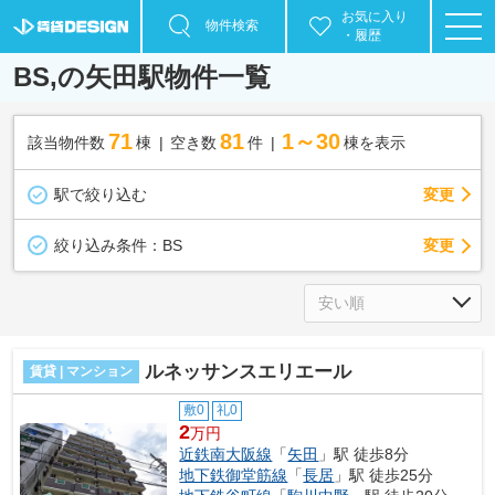
お気に入り
物件検索
・履歴
BS,の矢田駅物件一覧
71
81
1～30
該当物件数
棟
空き数
件
棟を表示
駅で絞り込む
変更
変更
絞り込み条件：
BS
ルネッサンスエリエール
賃貸 | マンション
敷0
礼0
2
万円
近鉄南大阪線
「
矢田
」駅 徒歩8分
地下鉄御堂筋線
「
長居
」駅 徒歩25分