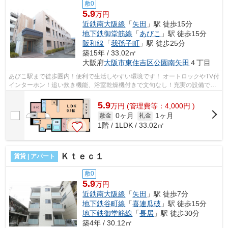
敷0
5.9
万円
近鉄南大阪線
「
矢田
」駅 徒歩15分
地下鉄御堂筋線
「
あびこ
」駅 徒歩15分
阪和線
「
我孫子町
」駅 徒歩25分
築15年 / 33.02㎡
大阪府
大阪市東住吉区
公園南矢田
４丁目
あびこ駅まで徒歩圏内！便利で生活しやすい環境です！ オートロックやTV付
インターホン！追い炊き機能、浴室乾燥機付きで文句なし！充実の設備で
す。 ■□■□■□■□■□■□■□■□■□■□■□■□■□■□■...
5.9
万
円
(管理費等：4,000円 )
0ヶ月
1ヶ月
敷金
礼金
1階 / 1LDK / 33.02㎡
Ｋｔｅｃ１
賃貸 | アパート
敷0
5.9
万円
近鉄南大阪線
「
矢田
」駅 徒歩7分
地下鉄谷町線
「
喜連瓜破
」駅 徒歩15分
地下鉄御堂筋線
「
長居
」駅 徒歩30分
築4年 / 30.12㎡