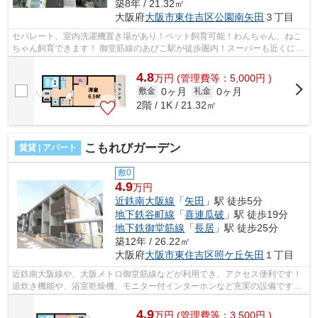
築8年 / 21.32㎡
大阪府
大阪市東住吉区
公園南矢田
３丁目
セパレート、室内洗濯機置き場があり！ペット飼育可能！わんちゃん、ねこ
ちゃん飼育できます！ 御堂筋線のあびこ駅が徒歩圏内！スーパーも近くにあ
ります。 ■□■□■□■□■□■□■□■□■□■□■□■...
4.8
万
円
(管理費等：5,000円 )
0ヶ月
0ヶ月
敷金
礼金
2階 / 1K / 21.32㎡
こもれびガーデン
賃貸 | アパート
敷0
4.9
万円
近鉄南大阪線
「
矢田
」駅 徒歩5分
地下鉄谷町線
「
喜連瓜破
」駅 徒歩19分
地下鉄御堂筋線
「
長居
」駅 徒歩25分
築12年 / 26.22㎡
大阪府
大阪市東住吉区
照ケ丘矢田
１丁目
近鉄南大阪線や、大阪メトロ御堂筋線などが利用でき、アクセス便利です！
追炊き機能や、浴室乾燥機、モニター付インターホンなど充実の設備です！
■□■□■□■□■□■□■□■□■□■□■□■□■□■□■□■...
4.9
万
円
(管理費等：3,500円 )