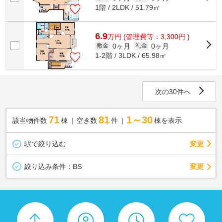
1階 / 2LDK / 51.79㎡
6.9
万
円
(管理費等：3,300円 )
0ヶ月
0ヶ月
敷金
礼金
1-2階 / 3LDK / 65.98㎡
次の30件へ
71
81
1～30
該当物件数
棟
空き数
件
棟を表示
駅で絞り込む
変更
変更
絞り込み条件：
BS