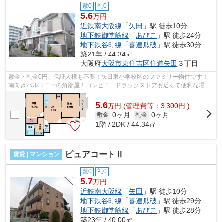
敷0
礼0
5.6
万円
近鉄南大阪線
「
矢田
」駅 徒歩10分
地下鉄御堂筋線
「
あびこ
」駅 徒歩24分
地下鉄谷町線
「
喜連瓜破
」駅 徒歩30分
築21年 / 44.34㎡
大阪府
大阪市東住吉区
住道矢田
３丁目
敷金・礼金0円、保証人様も不要！矢田東小学校区のファミリー物件です！
南向きバルコニーの角部屋！コンビニ、ドラックストアも近くて便利な場所
です！ ■□■□■□■□■□■□■□■□■□■□■□■□■□...
5.6
万
円
(管理費等：3,300円 )
0ヶ月
0ヶ月
敷金
礼金
1階 / 2DK / 44.34㎡
ピュアコートⅡ
賃貸 | マンション
敷0
礼0
5.7
万円
近鉄南大阪線
「
矢田
」駅 徒歩10分
地下鉄谷町線
「
喜連瓜破
」駅 徒歩29分
地下鉄御堂筋線
「
あびこ
」駅 徒歩28分
築23年 / 40.00㎡