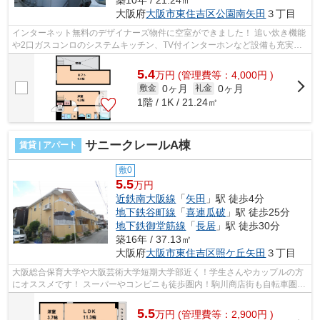
築10年 / 21.24㎡
大阪府
大阪市東住吉区
公園南矢田
３丁目
インターネット無料のデザイナーズ物件に空室ができました！ 追い炊き機能
や2口ガスコンロのシステムキッチン、TV付インターホンなど設備も充実！
敷金・礼金もゼロです！ ■□■□■□■□■□...
5.4
万
円
(管理費等：4,000円 )
0ヶ月
0ヶ月
敷金
礼金
1階 / 1K / 21.24㎡
サニークレールA棟
賃貸 | アパート
敷0
5.5
万円
近鉄南大阪線
「
矢田
」駅 徒歩4分
地下鉄谷町線
「
喜連瓜破
」駅 徒歩25分
地下鉄御堂筋線
「
長居
」駅 徒歩30分
築16年 / 37.13㎡
大阪府
大阪市東住吉区
照ケ丘矢田
３丁目
大阪総合保育大学や大阪芸術大学短期大学部近く！学生さんやカップルの方
にオススメです！ スーパーやコンビニも徒歩圏内！駒川商店街も自転車圏内
で、日々のお買い物に便利な環境で...
5.5
万
円
(管理費等：2,900円 )