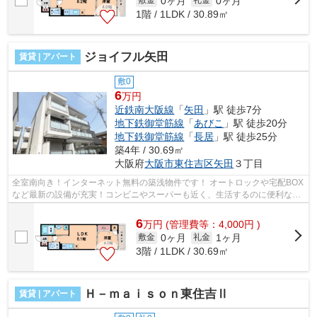
0ヶ月
0ヶ月
敷金
礼金
1階 / 1LDK / 30.89㎡
ジョイフル矢田
賃貸 | アパート
敷0
6
万円
近鉄南大阪線
「
矢田
」駅 徒歩7分
地下鉄御堂筋線
「
あびこ
」駅 徒歩20分
地下鉄御堂筋線
「
長居
」駅 徒歩25分
築4年 / 30.69㎡
大阪府
大阪市東住吉区
矢田
３丁目
全室南向き！インターネット無料の築浅物件です！ オートロックや宅配BOX
など最新の設備が充実！コンビニやスーパーも近く、生活するのに便利な立
地です！ ■□■□■□■□■□■□■□■□■□■□■□■□...
6
万
円
(管理費等：4,000円 )
0ヶ月
1ヶ月
敷金
礼金
3階 / 1LDK / 30.69㎡
Ｈ－ｍａｉｓｏｎ東住吉Ⅱ
賃貸 | アパート