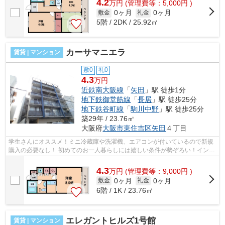
4.2
万
円
(管理費等：5,000円 )
0ヶ月
0ヶ月
敷金
礼金
5階 / 2DK / 25.92㎡
カーサマニエラ
賃貸 | マンション
敷0
礼0
4.3
万円
近鉄南大阪線
「
矢田
」駅 徒歩1分
地下鉄御堂筋線
「
長居
」駅 徒歩25分
地下鉄谷町線
「
駒川中野
」駅 徒歩25分
築29年 / 23.76㎡
大阪府
大阪市東住吉区
矢田
４丁目
学生さんにオススメ！ミニ冷蔵庫や洗濯機、エアコンが付いているので新規
購入の必要なし！ 初めてのお一人暮らしには嬉しい条件が勢ぞろい！インタ
ーネットも無料です！ ■□■□■□■□■□■...
4.3
万
円
(管理費等：9,000円 )
0ヶ月
0ヶ月
敷金
礼金
6階 / 1K / 23.76㎡
エレガントヒルズ1号館
賃貸 | マンション