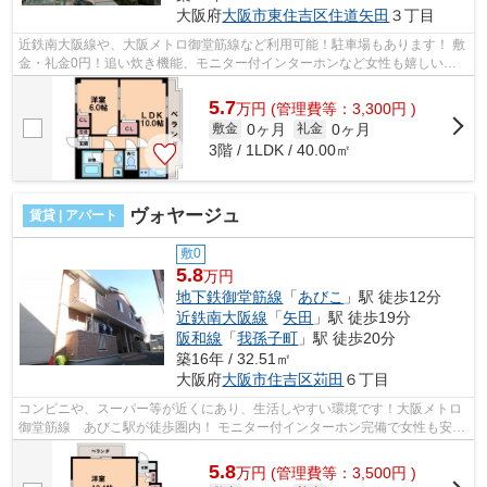
大阪府
大阪市東住吉区
住道矢田
３丁目
近鉄南大阪線や、大阪メトロ御堂筋線など利用可能！駐車場もあります！ 敷
金・礼金0円！追い炊き機能、モニター付インターホンなど女性も嬉しい設
備が充実です！ ■□■□■□■□■□■□■□■□■□...
5.7
万
円
(管理費等：3,300円 )
0ヶ月
0ヶ月
敷金
礼金
3階 / 1LDK / 40.00㎡
ヴォヤージュ
賃貸 | アパート
敷0
5.8
万円
地下鉄御堂筋線
「
あびこ
」駅 徒歩12分
近鉄南大阪線
「
矢田
」駅 徒歩19分
阪和線
「
我孫子町
」駅 徒歩20分
築16年 / 32.51㎡
大阪府
大阪市住吉区
苅田
６丁目
コンビニや、スーパー等が近くにあり、生活しやすい環境です！大阪メトロ
御堂筋線 あびこ駅が徒歩圏内！ モニター付インターホン完備で女性も安
心！システムキッチンや、浴室乾燥機...
5.8
万
円
(管理費等：3,500円 )