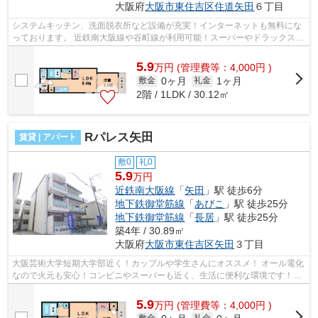
大阪府
大阪市東住吉区
住道矢田
６丁目
システムキッチン、洗面脱衣所など設備が充実！インターネットも無料にな
っております。 近鉄南大阪線や谷町線が利用可能！スーパーやドラックスト
アが近くにあります！ ■□■□■□■□■□■...
5.9
万
円
(管理費等：4,000円 )
0ヶ月
1ヶ月
敷金
礼金
2階 / 1LDK / 30.12㎡
Rパレス矢田
賃貸 | アパート
敷0
礼0
5.9
万円
近鉄南大阪線
「
矢田
」駅 徒歩6分
地下鉄御堂筋線
「
あびこ
」駅 徒歩25分
地下鉄御堂筋線
「
長居
」駅 徒歩25分
築4年 / 30.89㎡
大阪府
大阪市東住吉区
矢田
３丁目
大阪芸術大学短期大学部近く！カップルや学生さんにオススメ！ オール電化
なので火元も安心！コンビニやスーパーも近く、生活に便利な環境です！
■□■□■□■□■□■□■□■□■□■□■□■□■□■□■□■□■...
5.9
万
円
(管理費等：4,000円 )