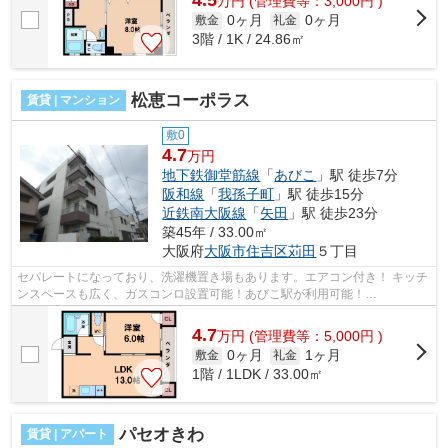
4.5
万
円
(管理費等：3,000円 )
0ヶ月
0ヶ月
敷金
礼金
3階 / 1K / 24.86㎡
松恵コーポラス
賃貸 | マンション
敷0
4.7
万円
地下鉄御堂筋線
「
あびこ
」駅 徒歩7分
阪和線
「
我孫子町
」駅 徒歩15分
近鉄南大阪線
「
矢田
」駅 徒歩23分
築45年 / 33.00㎡
大阪府
大阪市住吉区
苅田
５丁目
セパレートになっており、洗濯機置き場もあります。エアコン付き！ キッチ
ンスペースも広く、ガスコンロ設置可能！あびこ駅が利用可能！
■□■□■□■□■□■□■□■□■□■□■□■□■□■□■□■□■□■□■□■□ ...
4.7
万
円
(管理費等：5,000円 )
0ヶ月
1ヶ月
敷金
礼金
1階 / 1LDK / 33.00㎡
パセオきわ
賃貸 | アパート