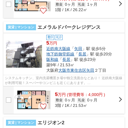
0ヶ月
1ヶ月
敷金
礼金
1階 / 1K / 26.22㎡
エメラルドパークレジデンス
賃貸 | マンション
敷0
礼0
5
万円
近鉄南大阪線
「
矢田
」駅 徒歩5分
地下鉄御堂筋線
「
長居
」駅 徒歩20分
阪和線
「
長居
」駅 徒歩23分
築9年 / 21.53㎡
大阪府
大阪市東住吉区
矢田
２丁目
システムキッチン、室内洗濯機置き場や独立洗面台などあり！ 近鉄南大阪線
が利用可能！スーパーやコンビニも近くにあります。
■□■□■□■□■□■□■□■□■□■□■□■□■□■□■□■□■□■□■□■□ ご覧いただ...
5
万
円
(管理費等：4,000円 )
0ヶ月
0ヶ月
敷金
礼金
3階 / 1K / 21.53㎡
エリジオン2
賃貸 | マンション