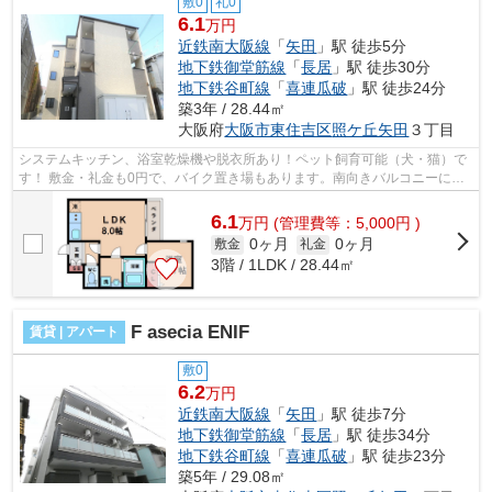
敷0
礼0
6.1
万円
近鉄南大阪線
「
矢田
」駅 徒歩5分
地下鉄御堂筋線
「
長居
」駅 徒歩30分
地下鉄谷町線
「
喜連瓜破
」駅 徒歩24分
築3年 / 28.44㎡
大阪府
大阪市東住吉区
照ケ丘矢田
３丁目
システムキッチン、浴室乾燥機や脱衣所あり！ペット飼育可能（犬・猫）で
す！ 敷金・礼金も0円で、バイク置き場もあります。南向きバルコニーにな
っております。 ■□■□■□■□■□■□■□■□■□...
6.1
万
円
(管理費等：5,000円 )
0ヶ月
0ヶ月
敷金
礼金
3階 / 1LDK / 28.44㎡
F asecia ENIF
賃貸 | アパート
敷0
6.2
万円
近鉄南大阪線
「
矢田
」駅 徒歩7分
地下鉄御堂筋線
「
長居
」駅 徒歩34分
地下鉄谷町線
「
喜連瓜破
」駅 徒歩23分
築5年 / 29.08㎡