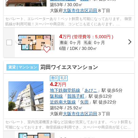
築53年 / 30.00㎡
大阪府
大阪市住吉区
苅田
８丁目
セパレート、エレベーターあり！ペット飼育も可能になっております。 御堂
筋線が利用可能！スーパーや商店街、コンビニも近くにあります。
■□■□■□■□■□■□■□■□■□■□■□■□■□■□■□■□■□■□■□■...
4
万
円
(管理費等：5,000円 )
0ヶ月
0ヶ月
敷金
礼金
6階 / 1DK / 30.00㎡
苅田ワイエスマンション
賃貸 | マンション
敷0
礼0
4.2
万円
地下鉄御堂筋線
「
あびこ
」駅 徒歩5分
阪和線
「
我孫子町
」駅 徒歩12分
近鉄南大阪線
「
矢田
」駅 徒歩22分
築52年 / 25.92㎡
大阪府
大阪市住吉区
苅田
３丁目
セパレート、室内洗濯機置き場など設備が充実しております。 ペット飼育も
可能になっております。御堂筋線が利用でき、スーパーや商店街が近くにあ
ります。 ■□■□■□■□■□■□■□■□■□■□■□■...