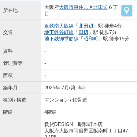
大阪府
大阪市東住吉区
北田辺
６丁
所在地
目
近鉄南大阪線
「
北田辺
」駅 徒歩4分
交通
地下鉄谷町線
「
田辺
」駅 徒歩7分
地下鉄御堂筋線
「
昭和町
」駅 徒歩15分
賃料
-
管理費等
-
面積
-
築年月
2025年 7月(築1年)
種別 / 構造
マンション / 鉄骨造
階建
4階建
賃貸DESIGN 昭和町本店
大阪府大阪市阿倍野区阪南町１丁目47-