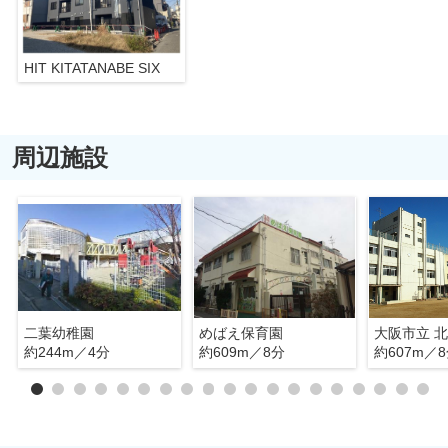
HIT KITATANABE SIX
周辺施設
二葉幼稚園
めばえ保育園
大阪市立 
約244m／4分
約609m／8分
約607m／