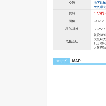
交通
地下鉄御
大阪環状
賃料
5.7万円
面積
23.63㎡
種別/構造
マンショ
賃貸DE
大阪府大
取扱会社
TEL:06-
大阪府知事
MAP
マップ