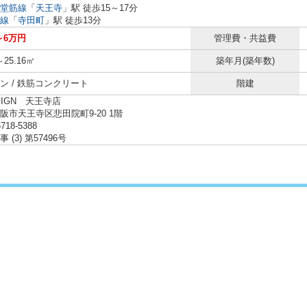
堂筋線
「
天王寺
」駅 徒歩15～17分
線
「
寺田町
」駅 徒歩13分
～6万円
管理費・共益費
～25.16㎡
築年月(築年数)
ン / 鉄筋コンクリート
階建
SIGN 天王寺店
阪市天王寺区悲田院町9-20 1階
6718-5388
 (3) 第57496号