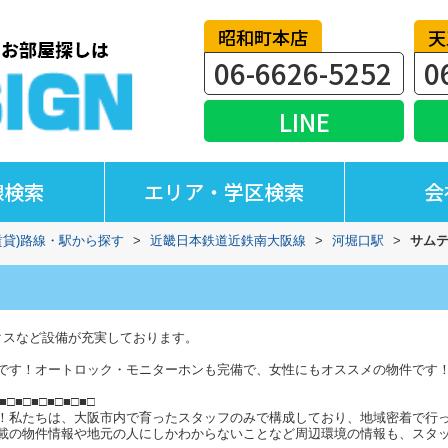
昭和町本店
天
06-6626-5252
0
LINE
線検索
エリア・学区検索
会
賃貸)路線・駅から探す
>
近畿日本鉄道近鉄南大阪線
>
河堀口駅
>
サムテ
クスなど設備が充実しております。
です！オートロック・モニターホンも完備で、女性にもオススメの物件です
■□■□■□■□■□■□
！私たちは、大阪市内で育ったスタッフのみで構成しており、地域密着で行
載の物件情報や地元の人にしかわからないことなど周辺環境の情報も、スタ