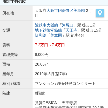
物件概要
大阪府
大阪市阿倍野区
美章園
２丁
所在地
目
近鉄南大阪線
「
河堀口
」駅 徒歩1分
交通
地下鉄御堂筋線
「
天王寺
」駅 徒歩15分
阪和線
「
美章園
」駅 徒歩4分
賃料
7.2万円～7.4万円
管理費等
8,000円
面積
28.65㎡
築年月
2019年 3月(築7年)
種別 / 構造
マンション / 鉄骨鉄筋コンクリート
階建
8階建
賃貸DESIGN 天王寺店
大阪府大阪市天王寺区悲田院町9-20 1階