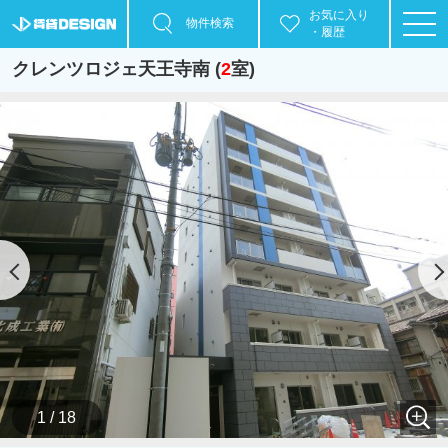
お気に入り
物件検索
・履歴
クレンツロジェ天王寺南 (
2
室)
1 / 18