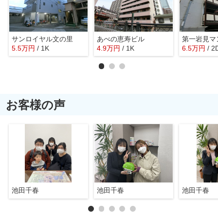
サンロイヤル文の里
あべの恵寿ビル
第一岩見マ
5.5
万
円
/ 1K
4.9
万
円
/ 1K
6.5
万
円
/ 2
お客様の声
池田千春
池田千春
池田千春