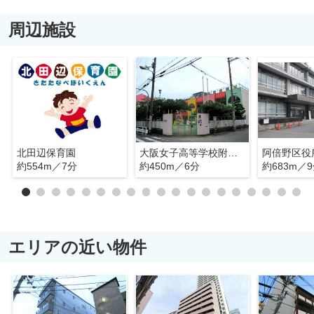
周辺施設
北田辺保育園
大阪女子高等学校附属朝陽幼稚園
阿倍野区役
約554m／7分
約450m／6分
約683m／
エリアの近い物件