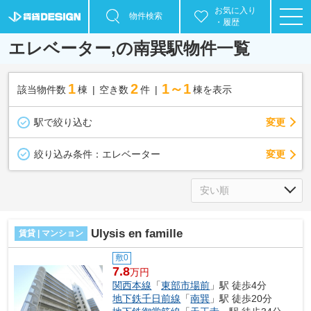
お気に入り
物件検索
・履歴
エレベーター,の南巽駅物件一覧
1
2
1～1
該当物件数
棟
空き数
件
棟を表示
駅で絞り込む
変更
変更
絞り込み条件：
エレベーター
Ulysis en famille
賃貸 | マンション
敷0
7.8
万円
関西本線
「
東部市場前
」駅 徒歩4分
地下鉄千日前線
「
南巽
」駅 徒歩20分