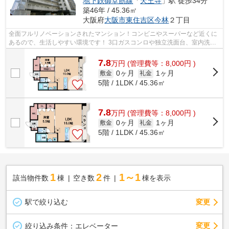
地下鉄御堂筋線
「
天王寺
」駅 徒歩34分
築46年 / 45.36㎡
大阪府
大阪市東住吉区
今林
２丁目
全面フルリノベーションされたマンション！コンビニやスーパーなど近くに
あるので、生活しやすい環境です！ 3口ガスコンロや独立洗面台、室内洗濯
機置場など充実した設備がございます...
7.8
万
円
(管理費等：8,000円 )
0ヶ月
1ヶ月
敷金
礼金
5階 / 1LDK / 45.36㎡
7.8
万
円
(管理費等：8,000円 )
0ヶ月
1ヶ月
敷金
礼金
5階 / 1LDK / 45.36㎡
1
2
1～1
該当物件数
棟
空き数
件
棟を表示
駅で絞り込む
変更
変更
絞り込み条件：
エレベーター