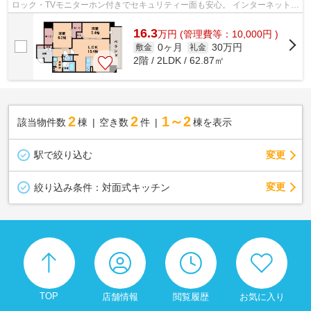
ロック・TVモニターホン付きでセキュリティー面も安心。 インターネットも
無料でお使いいただけます！ ■□■□...
16.3
万
円
(管理費等：10,000円 )
0ヶ月
30万円
敷金
礼金
2階 / 2LDK / 62.87㎡
2
2
1～2
該当物件数
棟
空き数
件
棟を表示
駅で絞り込む
変更
変更
絞り込み条件：
対面式キッチン
TOP
店舗情報
閲覧履歴
お気に入り