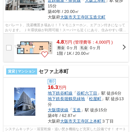
近鉄難波・奈良線
「
大阪上本町
」駅 徒歩
15分
築40年 / 20.00㎡
大阪府
大阪市天王寺区
玉造元町
セパレート、洗濯機置き場あり！ＴＶモニターホン、エアコン付きになって
おります。 ＪＲ環状線が利用可能！スーパーも近くにあり、住みやすい環境
になっております。 ■□■□■□■□■□■□■...
4.8
万
円
(管理費等：4,000円 )
0ヶ月
0ヶ月
敷金
礼金
1階 / 1K / 20.00㎡
セファ上本町
賃貸 | マンション
敷0
16.3
万円
地下鉄谷町線
「
谷町六丁目
」駅 徒歩6分
地下鉄長堀鶴見緑地
「
松屋町
」駅 徒歩13
分
大阪環状線
「
玉造
」駅 徒歩15分
築4年 / 62.87㎡
大阪府
大阪市天王寺区
上本町
３丁目
システムキッチン・浴室乾燥・追い焚き機能など充実した設備です！ オート