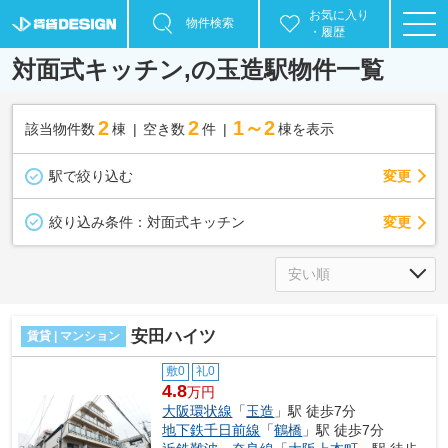
お気に入り
物件検索
・履歴
対面式キッチン,の玉造駅物件一覧
2
2
1～2
該当物件数
棟
空き数
件
棟を表示
駅で絞り込む
変更
変更
絞り込み条件：
対面式キッチン
安田ハイツ
賃貸 | マンション
敷0
礼0
4.8
万円
大阪環状線
「
玉造
」駅 徒歩7分
地下鉄千日前線
「
鶴橋
」駅 徒歩7分