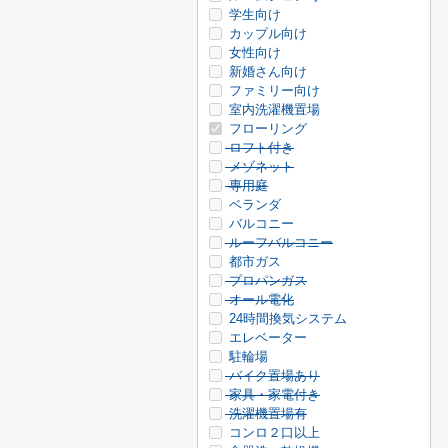
学生向け
カップル向け
女性向け
新婚さん向け
ファミリー向け
室内洗濯機置場
フローリング
ロフト付き
メゾネット
専用庭
ベランダ
バルコニー
ルーフバルコニー
都市ガス
プロパンガス
オール電化
24時間換気システム
エレベーター
駐輪場
バイク置場あり
家具・家電付き
洗濯機置場有
コンロ２口以上