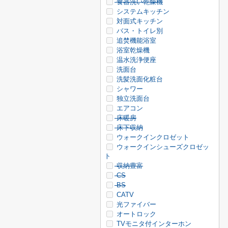
食器洗い乾燥機
システムキッチン
対面式キッチン
バス・トイレ別
追焚機能浴室
浴室乾燥機
温水洗浄便座
洗面台
洗髪洗面化粧台
シャワー
独立洗面台
エアコン
床暖房
床下収納
ウォークインクロゼット
ウォークインシューズクロゼッ
ト
収納豊富
CS
BS
CATV
光ファイバー
オートロック
TVモニタ付インターホン