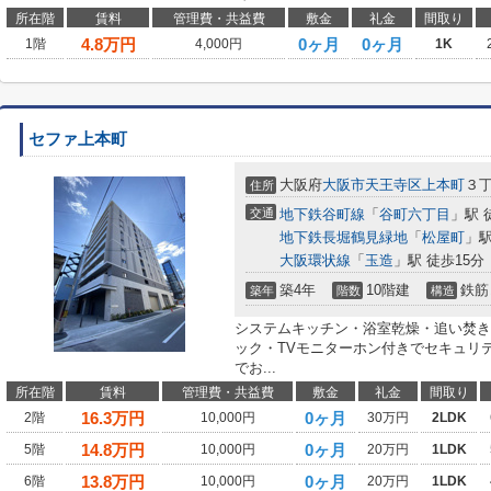
所在階
賃料
管理費・共益費
敷金
礼金
間取り
4.8
万円
0ヶ月
0ヶ月
1階
4,000円
1K
セファ上本町
大阪府
大阪市天王寺区
上本町
３
住所
交通
地下鉄谷町線
「
谷町六丁目
」駅 
地下鉄長堀鶴見緑地
「
松屋町
」駅
大阪環状線
「
玉造
」駅 徒歩15分
築4年
10階建
鉄筋
築年
階数
構造
システムキッチン・浴室乾燥・追い焚き
ック・TVモニターホン付きでセキュリ
でお...
所在階
賃料
管理費・共益費
敷金
礼金
間取り
16.3
万円
0ヶ月
2階
10,000円
30万円
2LDK
14.8
万円
0ヶ月
5階
10,000円
20万円
1LDK
13.8
万円
0ヶ月
6階
10,000円
20万円
1LDK