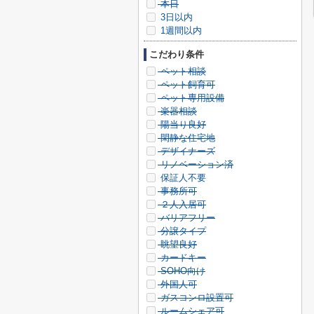
本日
3日以内
1週間以内
こだわり条件
ペット相談
ペット飼育可
ペット専用設備
楽器相談
陽当り良好
閑静な住宅地
デザイナーズ
リノベーション済
保証人不要
事務所可
２人入居可
バリアフリー
分譲タイプ
眺望良好
カードキー
SOHO向け
外国人可
ガスコンロ設置可
ルームシェア可