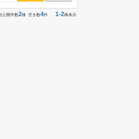
2
4
1-2
当公開件数
棟 空き数
件
棟表示