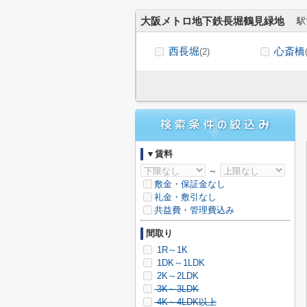
大阪メトロ地下鉄長堀鶴見緑地
駅
西長堀
心斎橋
(2)
▼賃料
～
敷金・保証金なし
礼金・敷引なし
共益費・管理費込み
間取り
1R～1K
1DK～1LDK
2K～2LDK
3K～3LDK
4K～4LDK以上