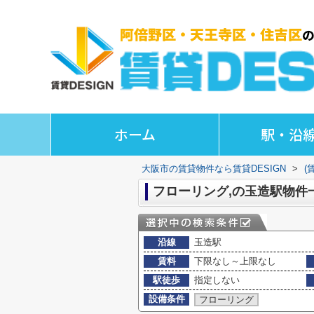
ホーム
駅・沿
大阪市の賃貸物件なら賃貸DESIGN
>
(
フローリング,の玉造駅物件
沿線
玉造駅
賃料
下限なし～上限なし
駅徒歩
指定しない
設備条件
フローリング