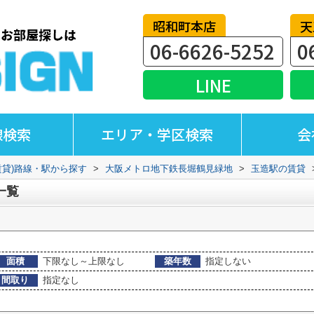
昭和町本店
天
06-6626-5252
0
LINE
線検索
エリア・学区検索
会
賃貸)路線・駅から探す
>
大阪メトロ地下鉄長堀鶴見緑地
>
玉造駅の賃貸
一覧
面積
下限なし～上限なし
築年数
指定しない
間取り
指定なし