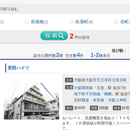
で絞り込む
長堀橋
松屋町
谷町
(1)
(1)
(4)
2
件が該当
並び順：
2
4
1-2
該当公開件数
棟 空き数
件
棟表示
安田ハイツ
大阪府
大阪市天王寺区
玉造元町
住所
交通
大阪環状線
「
玉造
」駅 徒歩7分
地下鉄千日前線
「
鶴橋
」駅 徒歩
近鉄難波・奈良線
「
大阪上本町
」
築40年
5階建
鉄骨
築年
階数
構造
セパレート、洗濯機置き場あり！ＴＶモ
ます。 ＪＲ環状線が利用可能！スーパ
て...