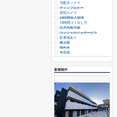
宅配ボックス
ディンプルキー
防犯カメラ
24時間有人管理
24時間ゴミ出し可
住戸内覧可能
コンシェルジュサービス
駐車場あり
最上階
南向き
角部屋
新着物件