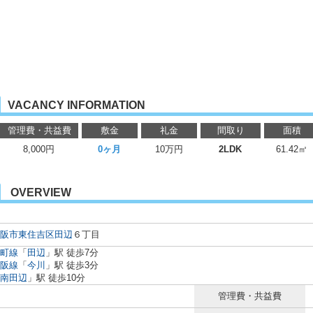
VACANCY INFORMATION
管理費・共益費
敷金
礼金
間取り
面積
8,000円
0ヶ月
10万円
2LDK
61.42㎡
OVERVIEW
阪市東住吉区
田辺
６丁目
町線
「
田辺
」駅 徒歩7分
阪線
「
今川
」駅 徒歩3分
南田辺
」駅 徒歩10分
管理費・共益費