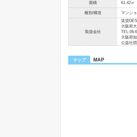
面積
61.42㎡
種別/構造
マンショ
賃貸DE
大阪府大
取扱会社
TEL:06-
大阪府知事
公益社団
MAP
マップ