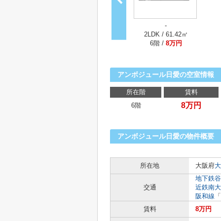
-
2LDK / 61.42㎡
6階 /
8万円
アンボジュール日愛の空室情報
所在階
賃料
8万円
6階
アンボジュール日愛の物件概要
所在地
大阪府
大
地下鉄谷
交通
近鉄南大
阪和線
「
賃料
8万円