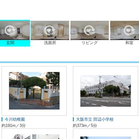
玄関
洗面所
リビング
和室
今川幼稚園
大阪市立 田辺小学校
約191m／3分
約373m／5分