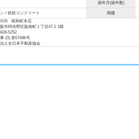
築年月(築年数)
ン / 鉄筋コンクリート
階建
SIGN 昭和町本店
阪市阿倍野区阪南町１丁目47-2 1階
6626-5252
 (3) 第57496号
法人全日本不動産協会