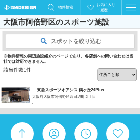
お気に入り
物件検索
・履歴
大阪市阿倍野区のスポーツ施設
スポットを絞り込む
※物件情報の周辺施設紹介のページであり、各店舗への問い合わせは当
社では対応できません。
該当件数
1
件
東急スポーツオアシス 鶴ヶ丘24Plus
大阪府大阪市阿倍野区西田辺町２丁目
-