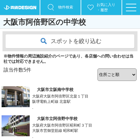
お気に入り
物件検索
・履歴
大阪市阿倍野区の中学校
スポットを絞り込む
※物件情報の周辺施設紹介のページであり、各店舗への問い合わせは当
社では対応できません。
該当件数
5
件
大阪市立阪南中学校
大阪府大阪市阿倍野区北畠１丁目
阪堺電軌上町線 北畠駅
-
大阪市立阿倍野中学校
大阪府大阪市阿倍野区昭和町３丁目
大阪市営御堂筋線 昭和町駅
-