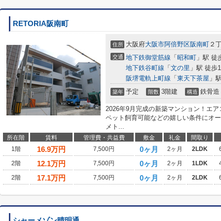
RETORIA阪南町
大阪府
大阪市阿倍野区
阪南町
２
住所
交通
地下鉄御堂筋線
「
昭和町
」駅 徒
地下鉄谷町線
「
文の里
」駅 徒歩1
阪堺電軌上町線
「
東天下茶屋
」駅
予定
3階建
鉄骨造
築年
階数
構造
2026年9月完成の新築マンション！エ
ペット飼育可能などの嬉しい条件にオー
メト...
所在階
賃料
管理費・共益費
敷金
礼金
間取り
16.9
万円
0ヶ月
1階
7,500円
2ヶ月
2LDK
12.1
万円
0ヶ月
2階
7,500円
2ヶ月
1LDK
17.1
万円
0ヶ月
2階
7,500円
2ヶ月
2LDK
シャーメゾン晴明通