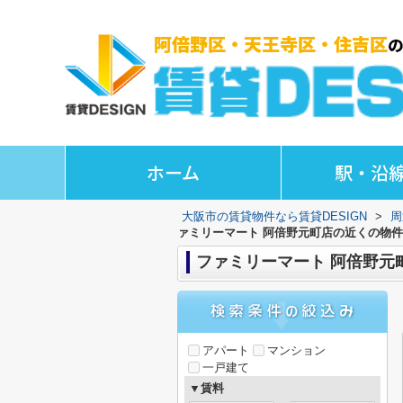
ホーム
駅・沿
大阪市の賃貸物件なら賃貸DESIGN
>
周
ァミリーマート 阿倍野元町店の近くの物件
ファミリーマート 阿倍野元
アパート
マンション
一戸建て
▼賃料