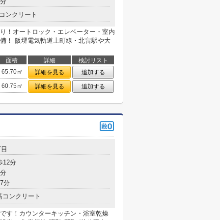
5分
コンクリート
り！オートロック・エレベーター・室内
備！ 阪堺電気軌道上町線・北畠駅や大
面積
詳細
検討リスト
65.70㎡
詳細を見る
追加する
60.75㎡
詳細を見る
追加する
丁目
歩12分
8分
7分
筋コンクリート
です！カウンターキッチン・浴室乾燥