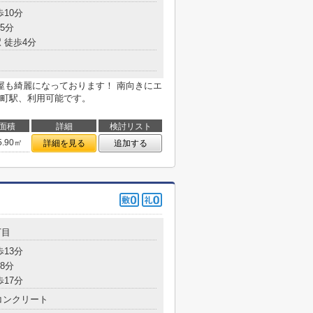
歩10分
5分
 徒歩4分
屋も綺麗になっております！ 南向きにエ
町駅、利用可能です。
面積
詳細
検討リスト
5.90㎡
詳細を見る
追加する
丁目
歩13分
8分
歩17分
コンクリート