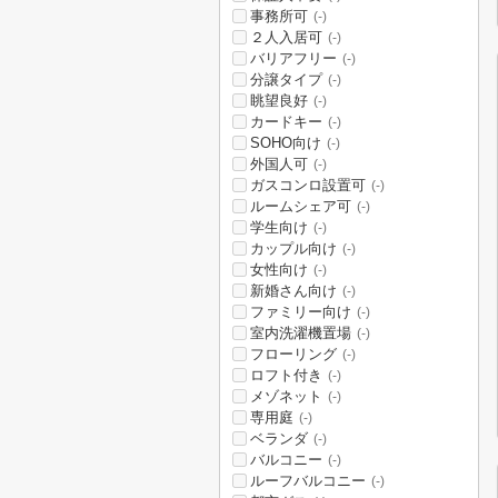
事務所可
(-)
２人入居可
(-)
バリアフリー
(-)
分譲タイプ
(-)
眺望良好
(-)
カードキー
(-)
SOHO向け
(-)
外国人可
(-)
ガスコンロ設置可
(-)
ルームシェア可
(-)
学生向け
(-)
カップル向け
(-)
女性向け
(-)
新婚さん向け
(-)
ファミリー向け
(-)
室内洗濯機置場
(-)
フローリング
(-)
ロフト付き
(-)
メゾネット
(-)
専用庭
(-)
ベランダ
(-)
バルコニー
(-)
ルーフバルコニー
(-)