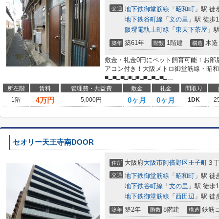
交通
地下鉄御堂筋線
「
昭和町
」駅 徒
地下鉄谷町線
「
文の里
」駅 徒歩1
阪堺電軌上町線
「
東天下茶屋
」駅
築61年
1階建
木造
築年
階数
構造
敷金・礼金0円にペット飼育可能！お部
アコン付き！大阪メトロ御堂筋線・昭和
■□■□■□■□■□■□■□■□...
所在階
賃料
管理費・共益費
敷金
礼金
間取り
4
万円
0ヶ月
0ヶ月
1階
5,000円
1DK
2
セオリー天王寺南DOOR
大阪府
大阪市阿倍野区
王子町
３
住所
交通
地下鉄御堂筋線
「
昭和町
」駅 徒
地下鉄谷町線
「
文の里
」駅 徒歩1
地下鉄御堂筋線
「
西田辺
」駅 徒
築2年
8階建
鉄筋
築年
階数
構造