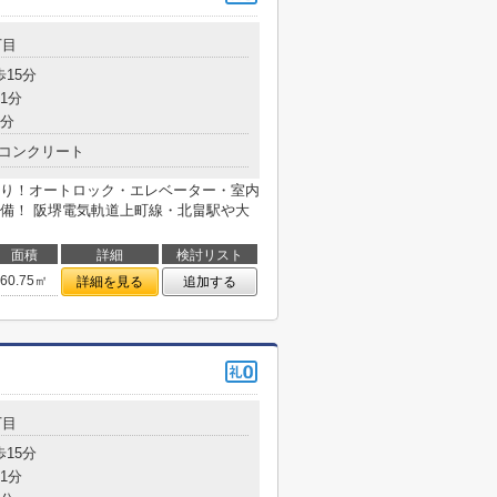
丁目
歩15分
1分
5分
コンクリート
り！オートロック・エレベーター・室内
備！ 阪堺電気軌道上町線・北畠駅や大
面積
詳細
検討リスト
60.75㎡
詳細を見る
追加する
丁目
歩15分
1分