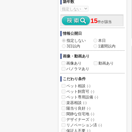
築年数
15
件が該当
情報公開日
指定しない
本日
3日以内
1週間以内
画像・動画あり
画像あり
動画あり
パノラマあり
こだわり条件
ペット相談
(-)
ペット飼育可
(-)
ペット専用設備
(-)
楽器相談
(-)
陽当り良好
(-)
閑静な住宅地
(-)
デザイナーズ
(-)
リノベーション済
(-)
保証人不要
(-)