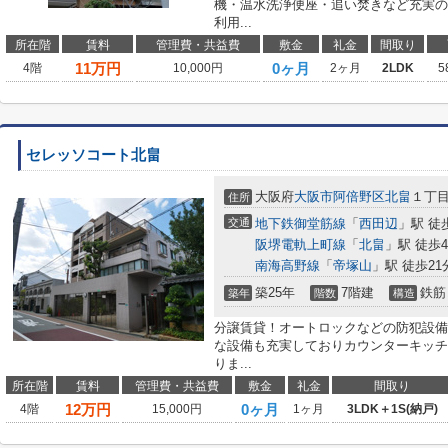
機・温水洗浄便座・追い焚きなど充実の
利用...
所在階
賃料
管理費・共益費
敷金
礼金
間取り
11
万円
0ヶ月
4階
10,000円
2ヶ月
2LDK
5
セレッソコート北畠
大阪府
大阪市阿倍野区
北畠
１丁
住所
交通
地下鉄御堂筋線
「
西田辺
」駅 徒
阪堺電軌上町線
「
北畠
」駅 徒歩
南海高野線
「
帝塚山
」駅 徒歩21
築25年
7階建
鉄筋
築年
階数
構造
分譲賃貸！オートロックなどの防犯設備
な設備も充実しておりカウンターキッチ
りま...
所在階
賃料
管理費・共益費
敷金
礼金
間取り
12
万円
0ヶ月
4階
15,000円
1ヶ月
3LDK＋1S(納戸)