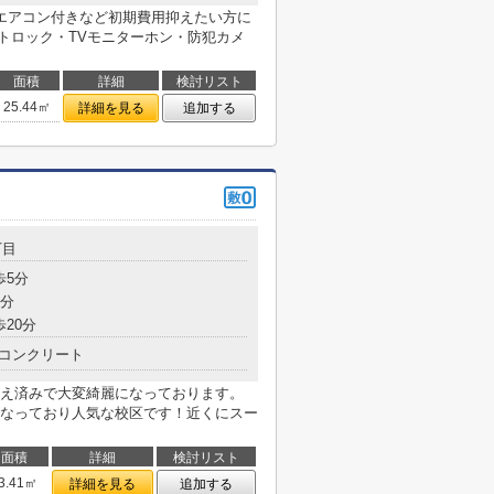
エアコン付きなど初期費用抑えたい方に
ートロック・TVモニターホン・防犯カメ
面積
詳細
検討リスト
25.44㎡
詳細を見る
追加する
丁目
歩5分
9分
歩20分
コンクリート
え済みで大変綺麗になっております。
なっており人気な校区です！近くにスー
面積
詳細
検討リスト
3.41㎡
詳細を見る
追加する