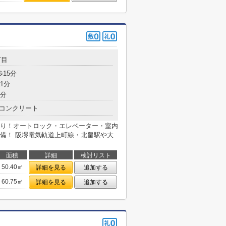
丁目
歩15分
1分
5分
コンクリート
り！オートロック・エレベーター・室内
備！ 阪堺電気軌道上町線・北畠駅や大
面積
詳細
検討リスト
50.40㎡
詳細を見る
追加する
60.75㎡
詳細を見る
追加する