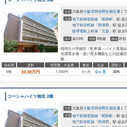
大阪府
大阪市阿倍野区
相生通
１
住所
交通
地下鉄御堂筋線
「
昭和町
」駅 徒
地下鉄谷町線
「
阿倍野
」駅 徒歩2
阪堺電軌上町線
「
北畠
」駅 徒歩
築23年
8階建
鉄筋
築年
階数
構造
晴明丘小学校区！駐車場・バイク置場あ
洗濯置き場・追い焚き機能などの設備完
阪...
所在階
賃料
管理費・共益費
敷金
礼金
間取り
10.38
万円
0ヶ月
5階
7,300円
3ヶ月
3DK
コーシャハイツ相生 2棟
大阪府
大阪市阿倍野区
相生通
１
住所
交通
地下鉄御堂筋線
「
昭和町
」駅 徒
地下鉄谷町線
「
阿倍野
」駅 徒歩2