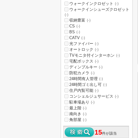
ウォークインクロゼット
(-)
ウォークインシューズクロゼット
(-)
収納豊富
(-)
CS
(-)
BS
(-)
CATV
(-)
光ファイバー
(-)
オートロック
(-)
TVモニタ付インターホン
(-)
宅配ボックス
(-)
ディンプルキー
(-)
防犯カメラ
(-)
24時間有人管理
(-)
24時間ゴミ出し可
(-)
住戸内覧可能
(-)
コンシェルジュサービス
(-)
駐車場あり
(-)
最上階
(-)
南向き
(-)
角部屋
(-)
15
件が該当