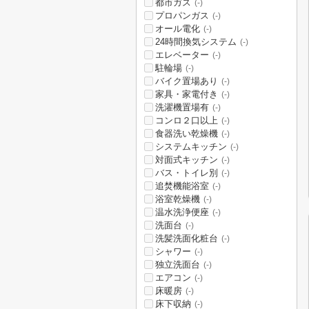
都市ガス
(-)
プロパンガス
(-)
オール電化
(-)
24時間換気システム
(-)
エレベーター
(-)
駐輪場
(-)
バイク置場あり
(-)
家具・家電付き
(-)
洗濯機置場有
(-)
コンロ２口以上
(-)
食器洗い乾燥機
(-)
システムキッチン
(-)
対面式キッチン
(-)
バス・トイレ別
(-)
追焚機能浴室
(-)
浴室乾燥機
(-)
温水洗浄便座
(-)
洗面台
(-)
洗髪洗面化粧台
(-)
シャワー
(-)
独立洗面台
(-)
エアコン
(-)
床暖房
(-)
床下収納
(-)