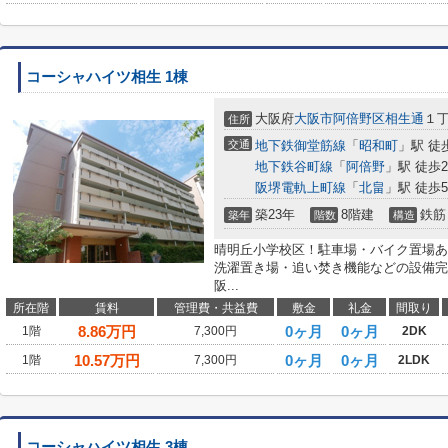
コーシャハイツ相生 1棟
大阪府
大阪市阿倍野区
相生通
１
住所
交通
地下鉄御堂筋線
「
昭和町
」駅 徒
地下鉄谷町線
「
阿倍野
」駅 徒歩2
阪堺電軌上町線
「
北畠
」駅 徒歩
築23年
8階建
鉄筋
築年
階数
構造
晴明丘小学校区！駐車場・バイク置場あ
洗濯置き場・追い焚き機能などの設備完
阪...
所在階
賃料
管理費・共益費
敷金
礼金
間取り
8.86
万円
0ヶ月
0ヶ月
1階
7,300円
2DK
10.57
万円
0ヶ月
0ヶ月
1階
7,300円
2LDK
コーシャハイツ相生 3棟