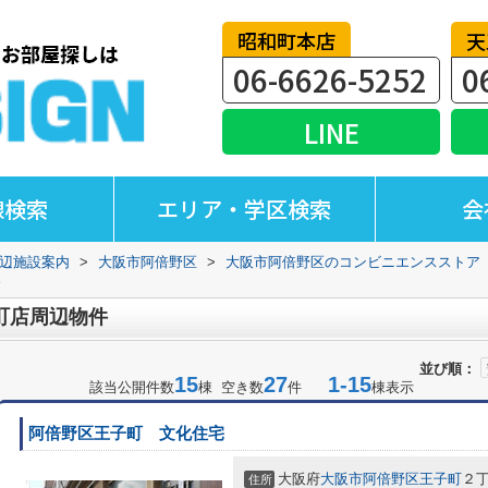
昭和町本店
天
06-6626-5252
0
LINE
線検索
エリア・学区検索
会
辺施設案内
>
大阪市阿倍野区
>
大阪市阿倍野区のコンビニエンスストア
町店周辺物件
並び順：
15
27
1-15
該当公開件数
棟 空き数
件
棟表示
阿倍野区王子町 文化住宅
大阪府
大阪市阿倍野区
王子町
２
住所