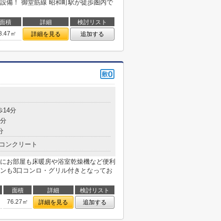
設備！ 御堂筋線 昭和町駅が徒歩圏内で
面積
詳細
検討リスト
8.47㎡
詳細を見る
追加する
目
歩14分
4分
分
コンクリート
にお部屋も床暖房や浴室乾燥機など便利
ンも3口コンロ・グリル付きとなってお
面積
詳細
検討リスト
76.27㎡
詳細を見る
追加する