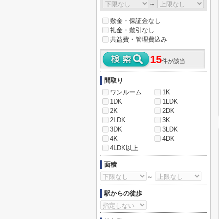
～
敷金・保証金なし
礼金・敷引なし
共益費・管理費込み
15
件が該当
間取り
ワンルーム
1K
1DK
1LDK
2K
2DK
2LDK
3K
3DK
3LDK
4K
4DK
4LDK以上
面積
～
駅からの徒歩