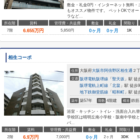
敷金・礼金0円・インターネット無料・
もオススメ物件です。 ペットOKでオ
ラなど...
所在階
賃料
管理費・共益費
敷金
礼金
間取り
6.655
万円
0ヶ月
0ヶ月
7階
5,850円
1K
相生コーポ
大阪府
大阪市阿倍野区
相生通
２
住所
交通
阪堺電軌阪堺線
「
聖天坂
」駅 徒
阪堺電軌上町線
「
北畠
」駅 徒歩
地下鉄御堂筋線
「
昭和町
」駅 徒
築57年
4階建
鉄筋
築年
階数
構造
浴室・キッチン・トイレ・洗面台入れ替
学校区は晴明丘南小学校・阪南中学校と
パ...
所在階
賃料
管理費・共益費
敷金
礼金
間取り
6.9
万円
0ヶ月
2階
7,000円
2ヶ月
3DK
5