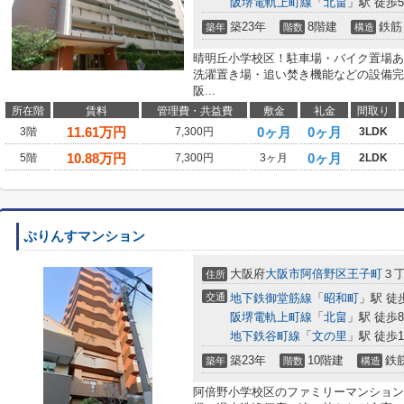
阪堺電軌上町線
「
北畠
」駅 徒歩
築23年
8階建
鉄筋
築年
階数
構造
晴明丘小学校区！駐車場・バイク置場あ
洗濯置き場・追い焚き機能などの設備完
阪...
所在階
賃料
管理費・共益費
敷金
礼金
間取り
11.61
万円
0ヶ月
0ヶ月
3階
7,300円
3LDK
10.88
万円
0ヶ月
5階
7,300円
3ヶ月
2LDK
ぷりんすマンション
大阪府
大阪市阿倍野区
王子町
３
住所
交通
地下鉄御堂筋線
「
昭和町
」駅 徒
阪堺電軌上町線
「
北畠
」駅 徒歩
地下鉄谷町線
「
文の里
」駅 徒歩1
築23年
10階建
鉄
築年
階数
構造
阿倍野小学校区のファミリーマンション