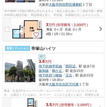
大阪府
大阪市阿倍野区
播磨町
１丁目
Wi-Fi無料で月額の費用も抑えれますよ！保証人様も無しでご相談可能！事務
所利用も相談可能！ 周辺環境も良く、学生様、外国籍の方にもオススメのお
部屋です！一度ご内覧下さいませ。...
3
万
円
(管理費等：3,000円 )
0ヶ月
0ヶ月
敷金
礼金
4階 / 1R / 21.00㎡
帝塚山ハイツ
賃貸 | マンション
敷0
3.5
万円
地下鉄御堂筋線
「
西田辺
」駅 徒歩7分
阪和線
「
鶴ケ丘
」駅 徒歩15分
地下鉄四つ橋線
「
玉出
」駅 徒歩22分
築39年 / 18.00㎡
大阪府
大阪市住吉区
万代東
１丁目
敷金・礼金0円キャンペーン中！エレベーター、エアコンもついておりま
す。 お風呂トイレもあり、スーパー、コンビニも近くにあり、利便性も良好
です。 ■□■□■□■□■□■□■□■□■□■□■□■□■□■□...
3.5
万
円
(管理費等：5,000円 )