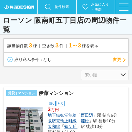
お気に入り
物件検索
・履歴
ローソン 阪南町五丁目店の周辺物件一
覧
3
3
1～3
該当物件数
棟
空き数
件
棟を表示
変更
絞り込み条件：
なし
伊藤マンション
賃貸 | マンション
敷0
礼0
3
万円
地下鉄御堂筋線
「
西田辺
」駅 徒歩6分
阪堺電軌上町線
「
姫松
」駅 徒歩10分
阪和線
「
鶴ケ丘
」駅 徒歩13分
築43年 / 21.00㎡