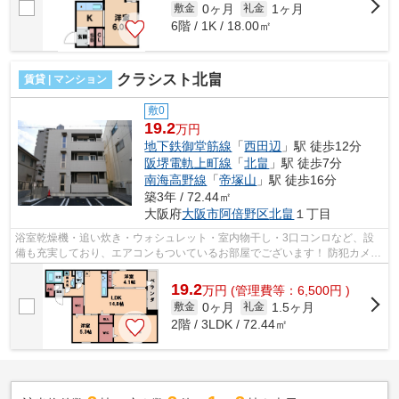
0ヶ月
1ヶ月
敷金
礼金
6階 / 1K / 18.00㎡
クラシスト北畠
賃貸 | マンション
敷0
19.2
万円
地下鉄御堂筋線
「
西田辺
」駅 徒歩12分
阪堺電軌上町線
「
北畠
」駅 徒歩7分
南海高野線
「
帝塚山
」駅 徒歩16分
築3年 / 72.44㎡
大阪府
大阪市阿倍野区
北畠
１丁目
浴室乾燥機・追い炊き・ウォシュレット・室内物干し・3口コンロなど、設
備も充実しており、エアコンもついているお部屋でございます！ 防犯カメ
ラ・オートロック・ALSOKホームセキュ...
19.2
万
円
(管理費等：6,500円 )
0ヶ月
1.5ヶ月
敷金
礼金
2階 / 3LDK / 72.44㎡