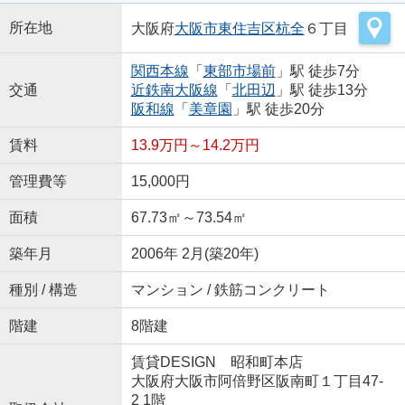
所在地
大阪府
大阪市東住吉区
杭全
６丁目
関西本線
「
東部市場前
」駅 徒歩7分
交通
近鉄南大阪線
「
北田辺
」駅 徒歩13分
阪和線
「
美章園
」駅 徒歩20分
賃料
13.9万円～14.2万円
管理費等
15,000円
面積
67.73㎡～73.54㎡
築年月
2006年 2月(築20年)
種別 / 構造
マンション / 鉄筋コンクリート
階建
8階建
賃貸DESIGN 昭和町本店
大阪府大阪市阿倍野区阪南町１丁目47-
2 1階