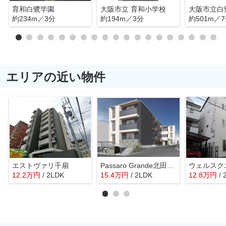
育和白鷺学園
大阪市立 育和小学校
大阪市立白
約234m／3分
約194m／3分
約501m／
エリアの近い物件
エストヴァリ千扇
Passaro Grande北田辺（パッサログランデ）
ウェルスク
12.2
万
円
/ 2LDK
15.4
万
円
/ 2LDK
12.8
万
円
/