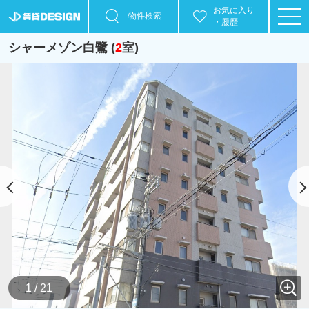
お気に入り
物件検索
・履歴
シャーメゾン白鷺 (
2
室)
1 / 21