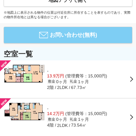
地図アプリで開く
※地図上に表示される物件の位置は付近住所に所在することを表すものであり、実際
の物件所在地とは異なる場合がございます。
お問い合わせ(無料)
空室一覧
-
13.9万円
(管理費等：15,000円)
0ヶ月
1ヶ月
敷金
礼金
2階
67.73㎡
2LDK
-
14.2万円
(管理費等：15,000円)
0ヶ月
1ヶ月
敷金
礼金
4階
73.54㎡
2LDK