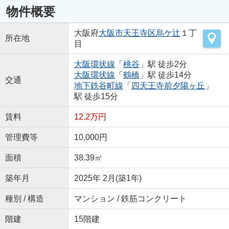
物件概要
大阪府
大阪市天王寺区
烏ケ辻
１丁
所在地
目
大阪環状線
「
桃谷
」駅 徒歩2分
大阪環状線
「
鶴橋
」駅 徒歩14分
交通
地下鉄谷町線
「
四天王寺前夕陽ヶ丘
」
駅 徒歩15分
賃料
12.2万円
管理費等
10,000円
面積
38.39㎡
築年月
2025年 2月(築1年)
種別 / 構造
マンション / 鉄筋コンクリート
階建
15階建