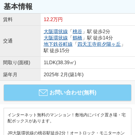
基本情報
賃料
12.2万円
大阪環状線
「
桃谷
」駅 徒歩2分
大阪環状線
「
鶴橋
」駅 徒歩14分
交通
地下鉄谷町線
「
四天王寺前夕陽ヶ丘
」
駅 徒歩15分
間取り(面積)
1LDK(38.39㎡)
築年月
2025年 2月(築1年)
お問い合わせ(無料)
インターネット無料のマンション！敷地内にバイク置き場・宅
配ボックスがあります。
JR大阪環状線の桃谷駅徒歩2分！オートロック・モニターホン