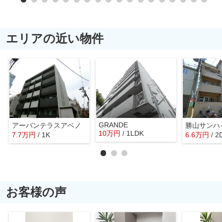
エリアの近い物件
GRANDE
アーバンテラスアベノ
勝山サンハ
10
万
円
/ 1LDK
7.7
万
円
/ 1K
6.6
万
円
/ 2
お客様の声