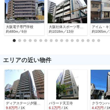
大阪電子専門学校
大阪社体スポーツ専門学校
約480m／6分
約1018m／13分
約1065m／
エリアの近い物件
ディアステージ夕陽丘ソシエール
パラード天王寺
クラウンハ
9.8
万
円
/ 1K
6.1
万
円
/ 1K
4.4
万
円
/ 1