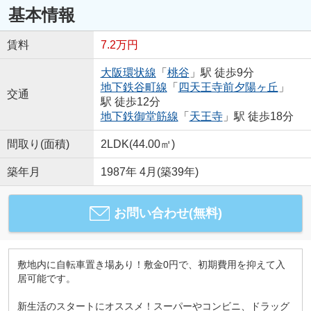
基本情報
賃料
7.2万円
大阪環状線
「
桃谷
」駅 徒歩9分
地下鉄谷町線
「
四天王寺前夕陽ヶ丘
」
交通
駅 徒歩12分
地下鉄御堂筋線
「
天王寺
」駅 徒歩18分
間取り(面積)
2LDK(44.00㎡)
築年月
1987年 4月(築39年)
お問い合わせ(無料)
敷地内に自転車置き場あり！敷金0円で、初期費用を抑えて入
居可能です。
新生活のスタートにオススメ！スーパーやコンビニ、ドラッグ