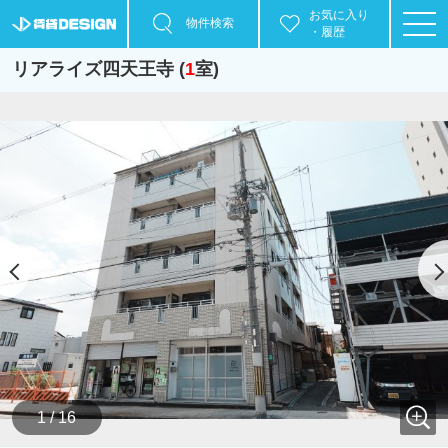
お気に入り
物件検索
・履歴
リアライズ四天王寺 (
1
室)
1 / 16