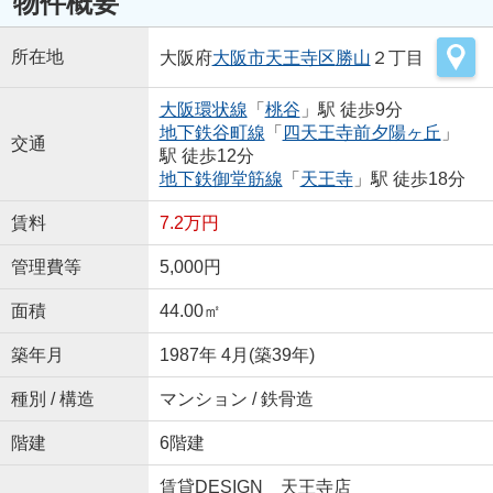
物件概要
所在地
大阪府
大阪市天王寺区
勝山
２丁目
大阪環状線
「
桃谷
」駅 徒歩9分
地下鉄谷町線
「
四天王寺前夕陽ヶ丘
」
交通
駅 徒歩12分
地下鉄御堂筋線
「
天王寺
」駅 徒歩18分
賃料
7.2万円
管理費等
5,000円
面積
44.00㎡
築年月
1987年 4月(築39年)
種別 / 構造
マンション / 鉄骨造
階建
6階建
賃貸DESIGN 天王寺店