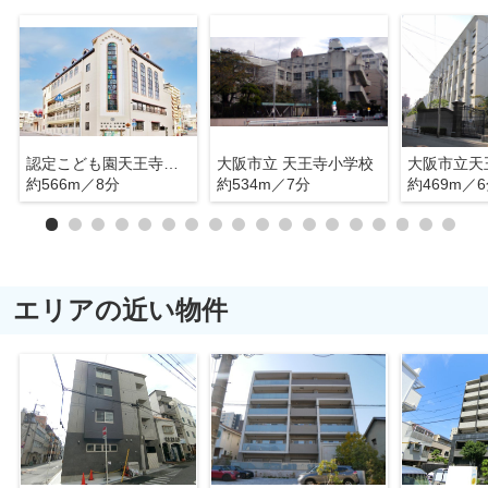
認定こども園天王寺幼稚園
大阪市立 天王寺小学校
大阪市立天
約566m／8分
約534m／7分
約469m／
エリアの近い物件