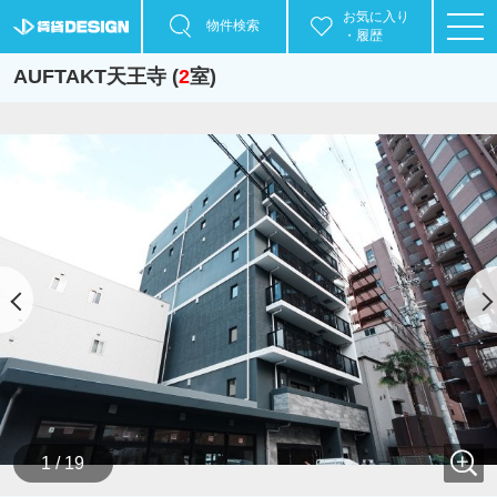
お気に入り
物件検索
・履歴
AUFTAKT天王寺 (
2
室)
1 / 19