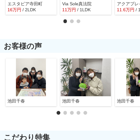
エスタピア寺田町
Via Sole真法院
16
万
円
/ 2LDK
11
万
円
/ 1LDK
11.6
万
円
/
お客様の声
池田千春
池田千春
池田千春
こだわり特集