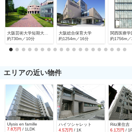
大阪芸術大学短期大学部
大阪総合保育大学
約730m／10分
約1254m／16分
約1756m／
エリアの近い物件
Ulysis en famille
ハイツシャレット
Ritz東住吉
7.8
万
円
/ 1LDK
4.5
万
円
/ 1K
6.1
万
円
/ 1