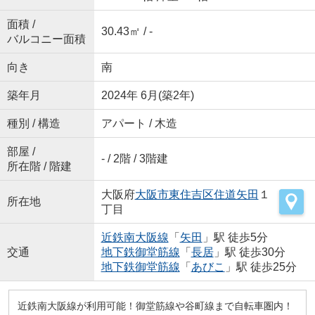
面積 /
30.43㎡ / -
バルコニー面積
向き
南
築年月
2024年 6月(築2年)
種別 / 構造
アパート / 木造
部屋 /
- / 2階 / 3階建
所在階 / 階建
大阪府
大阪市東住吉区
住道矢田
１
所在地
丁目
近鉄南大阪線
「
矢田
」駅 徒歩5分
交通
地下鉄御堂筋線
「
長居
」駅 徒歩30分
地下鉄御堂筋線
「
あびこ
」駅 徒歩25分
近鉄南大阪線が利用可能！御堂筋線や谷町線まで自転車圏内！