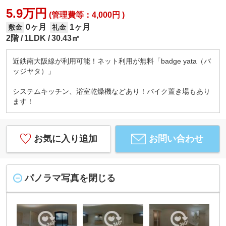
5.9万円
(管理費等：4,000円 )
0ヶ月
1ヶ月
敷金
礼金
2階
1LDK
30.43㎡
近鉄南大阪線が利用可能！ネット利用が無料「badge yata（バ
ッジヤタ）」
システムキッチン、浴室乾燥機などあり！バイク置き場もあり
ます！
お気に入り追加
お問い合わせ
パノラマ写真を閉じる