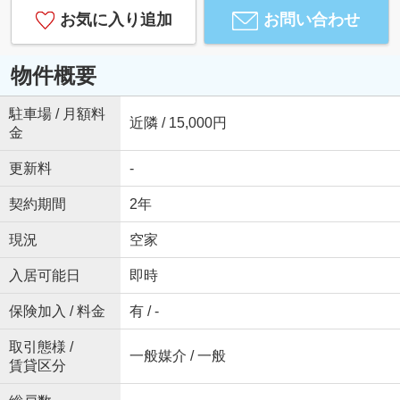
お気に入り追加
お問い合わせ
物件概要
駐車場 / 月額料
近隣 / 15,000円
金
更新料
-
契約期間
2年
現況
空家
入居可能日
即時
保険加入 / 料金
有 / -
取引態様 /
一般媒介 / 一般
賃貸区分