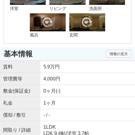
洋室
リビング
洗面所
風呂
玄関
基本情報
情報の見方
賃料
5.9万円
管理費等
4,000円
敷金(保証金)
0ヶ月(-)
礼金
1ヶ月
償却 / 敷引
- / -
1LDK
間取り / 詳細
LDK 9.4帖
/
洋室 3.7帖