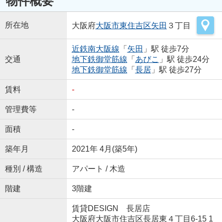
物件概要
所在地
大阪府
大阪市東住吉区
矢田
３丁目
近鉄南大阪線
「
矢田
」駅 徒歩7分
交通
地下鉄御堂筋線
「
あびこ
」駅 徒歩24分
地下鉄御堂筋線
「
長居
」駅 徒歩27分
賃料
-
管理費等
-
面積
-
築年月
2021年 4月(築5年)
種別 / 構造
アパート / 木造
階建
3階建
賃貸DESIGN 長居店
大阪府大阪市住吉区長居東４丁目6-15 1