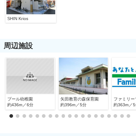
SHIN Krios
周辺施設
プール幼稚園
矢田教育の森保育園
約436m／6分
約396m／5分
約363m／