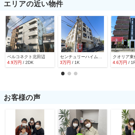
エリアの近い物件
ベルコネクト北田辺
センチュリーハイム鷹合
クオリア東
4.9
万
円
/ 2DK
3
万
円
/ 1K
4.6
万
円
/ 1
お客様の声