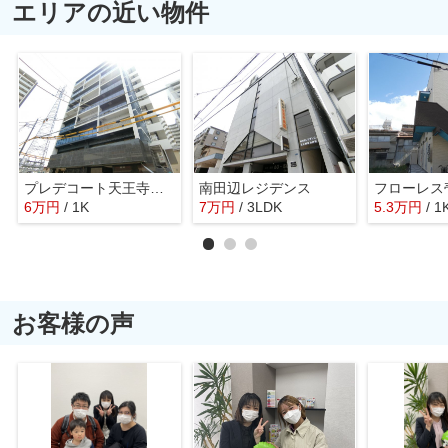
エリアの近い物件
プレデコート天王寺ＥＡＳＴ
南田辺レジデンス
フローレス
6
万
円
/ 1K
7
万
円
/ 3LDK
5.3
万
円
/ 1
お客様の声