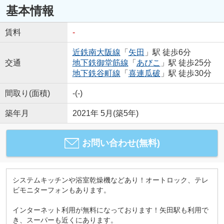
基本情報
賃料
-
近鉄南大阪線
「
矢田
」駅 徒歩6分
交通
地下鉄御堂筋線
「
あびこ
」駅 徒歩25分
地下鉄谷町線
「
喜連瓜破
」駅 徒歩30分
間取り(面積)
-(-)
築年月
2021年 5月(築5年)
お問い合わせ(無料)
システムキッチンや浴室乾燥機などあり！オートロック、テレ
ビモニターフォンもあります。
インターネット利用が無料になっております！矢田駅も利用で
き、スーパーも近くにあります。