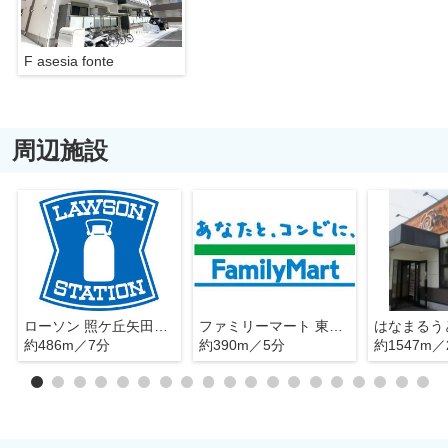
F asesia fonte
周辺施設
ローソン 照ケ丘矢田三丁目店
ファミリーマート 東住吉矢田店
約486m／7分
約390m／5分
約1547m／