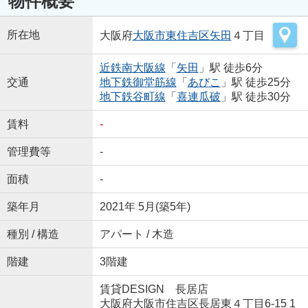
物件概要
所在地
大阪府
大阪市東住吉区
矢田
４丁目
近鉄南大阪線
「
矢田
」駅 徒歩6分
交通
地下鉄御堂筋線
「
あびこ
」駅 徒歩25分
地下鉄谷町線
「
喜連瓜破
」駅 徒歩30分
賃料
-
管理費等
-
面積
-
築年月
2021年 5月(築5年)
種別 / 構造
アパート / 木造
階建
3階建
賃貸DESIGN 長居店
大阪府大阪市住吉区長居東４丁目6-15 1