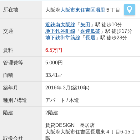
所在地
大阪府
大阪市東住吉区
湯里
５丁目
近鉄南大阪線
「
矢田
」駅 徒歩10分
交通
地下鉄谷町線
「
喜連瓜破
」駅 徒歩17分
地下鉄御堂筋線
「
長居
」駅 徒歩28分
賃料
6.5万円
管理費等
5,000円
面積
33.41㎡
築年月
2016年 3月(築10年)
種別 / 構造
アパート / 木造
階建
2階建
賃貸DESIGN 長居店
大阪府大阪市住吉区長居東４丁目6-15 1
取扱会社
階