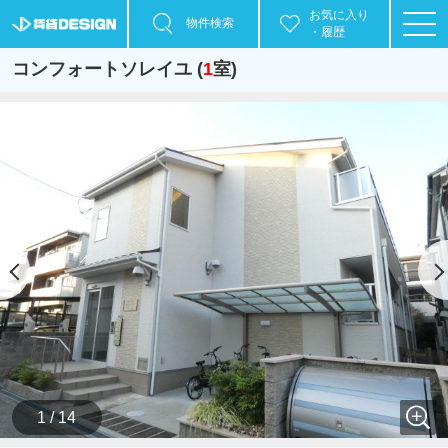
お気に入り
物件検索
・履歴
コンフォートソレイユ (
1
室)
1 / 14