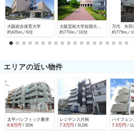
大阪総合保育大学
大阪芸術大学短期大学部
万代 矢田
約425m／6分
約770m／10分
約779m／1
エリアの近い物件
太平パシフィック桑津
レジデンス片桐
ハイフェン
8.8
万
円
/ 3DK
7.3
万
円
/ 3LDK
7.3
万
円
/ 1