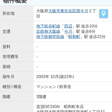
物件概要
大阪府
大阪市東住吉区
西今川
２丁
所在地
目
地下鉄谷町線
「
田辺
」駅 徒歩10分
交通
近鉄南大阪線
「
今川
」駅 徒歩6分
地下鉄御堂筋線
「
昭和町
」駅 徒歩22分
賃料
-
管理費等
-
面積
-
築年月
2003年 10月(築22年)
種別 / 構造
マンション / 鉄骨造
階建
3階建
賃貸DESIGN 昭和町本店
大阪府大阪市阿倍野区阪南町１丁目47-