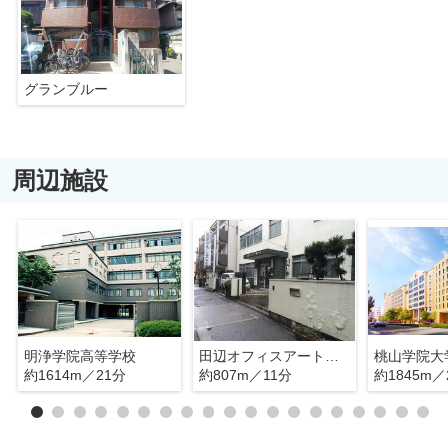
グランブルー
周辺施設
明浄学院高等学校
田辺オフィスアート専門学校
桃山学院大
約1614m／21分
約807m／11分
約1845m／