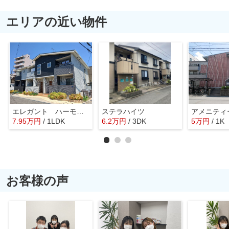
エリアの近い物件
エレガント ハーモニーIV番館
ステラハイツ
アメニティ
7.95
万
円
/ 1LDK
6.2
万
円
/ 3DK
5
万
円
/ 1K
お客様の声