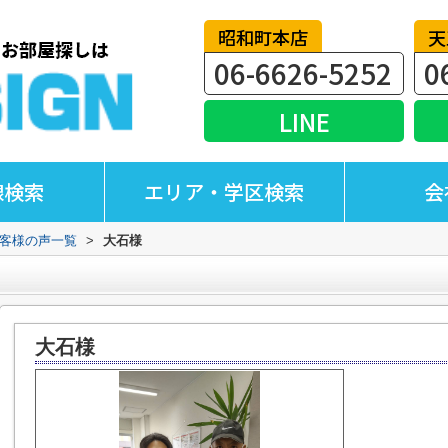
昭和町本店
天
06-6626-5252
0
LINE
線検索
エリア・学区検索
会
客様の声一覧
>
大石様
大石様