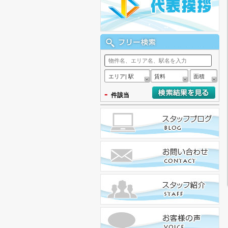
エリア| 駅
賃料
面積
-
件該当