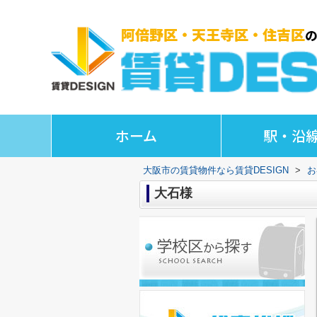
ホーム
駅・沿
大阪市の賃貸物件なら賃貸DESIGN
>
お
大石様