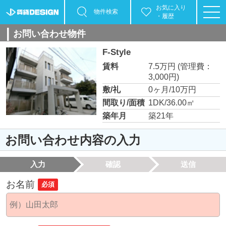
お気に入り
物件検索
・履歴
お問い合わせ物件
F-Style
賃料
7.5万円
(管理費：
3,000円)
敷/礼
0ヶ月/10万円
間取り/面積
1DK/36.00㎡
築年月
築21年
お問い合わせ内容の入力
入力
確認
送信
お名前
必須