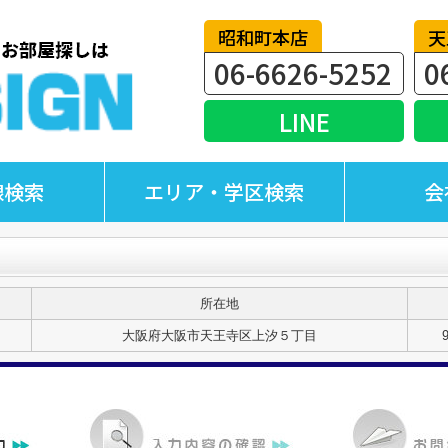
昭和町本店
天
06-6626-5252
0
LINE
線検索
エリア・学区検索
会
所在地
大阪府大阪市天王寺区上汐５丁目