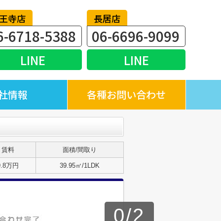
王寺店
長居店
6-6718-5388
06-6696-9099
LINE
LINE
社情報
各種お問い合わせ
賃料
面積/間取り
9.8万円
39.95㎡/1LDK
0
/
2