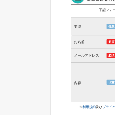
下記フォ
要望
任意
お名前
必須
メールアドレス
必須
任意
内容
※
利用規約
及び
プライ