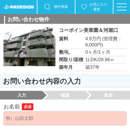
お気に入り
物件検索
・履歴
お問い合わせ物件
コーポイン美章園＆河堀口
賃料
4.9万円
(管理費：
6,000円)
敷/礼
0ヶ月/1ヶ月
間取り/面積
1LDK/28.96㎡
築年月
築37年
お問い合わせ内容の入力
入力
確認
送信
お名前
必須