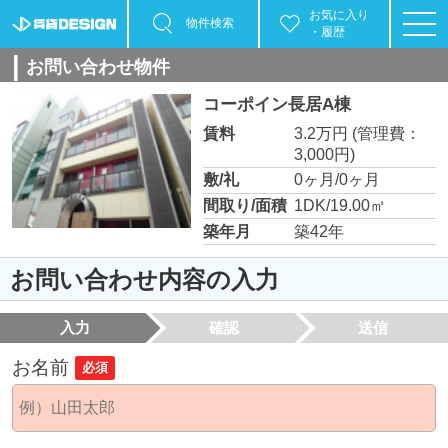
お気に入り
物件検索
・履歴
お問い合わせ物件
コーポイン長居A棟
賃料
3.2万円
(管理費：
3,000円)
敷/礼
0ヶ月/0ヶ月
間取り/面積
1DK/19.00㎡
築年月
築42年
お問い合わせ内容の入力
入力
確認
送信
お名前
必須