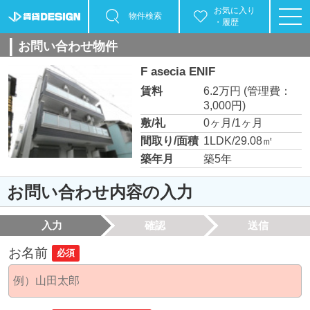
お気に入り
物件検索
・履歴
お問い合わせ物件
F asecia ENIF
賃料
6.2万円
(管理費：
3,000円)
敷/礼
0ヶ月/1ヶ月
間取り/面積
1LDK/29.08㎡
築年月
築5年
お問い合わせ内容の入力
入力
確認
送信
お名前
必須