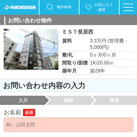
お気に入り
物件検索
・履歴
お問い合わせ物件
ＥＳＴ長居西
賃料
3.3万円
(管理費：
5,000円)
敷/礼
0ヶ月/0ヶ月
間取り/面積
1K/20.00㎡
築年月
築28年
お問い合わせ内容の入力
入力
確認
送信
お名前
必須