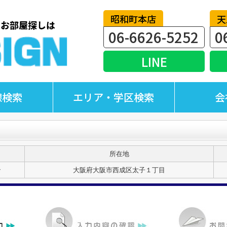
昭和町本店
天
06-6626-5252
0
LINE
線検索
エリア・学区検索
会
所在地
ン
大阪府大阪市西成区太子１丁目