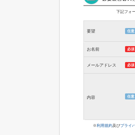
下記フォ
要望
任意
お名前
必須
メールアドレス
必須
任意
内容
※
利用規約
及び
プライ