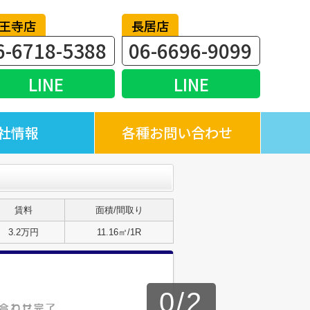
王寺店
長居店
6-6718-5388
06-6696-9099
LINE
LINE
社情報
各種お問い合わせ
賃料
面積/間取り
3.2万円
11.16㎡/1R
0
/
2