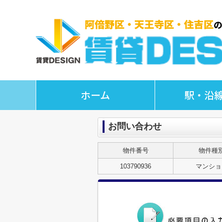
ホーム
駅・沿
お問い合わせ
物件番号
物件種
103790936
マンショ