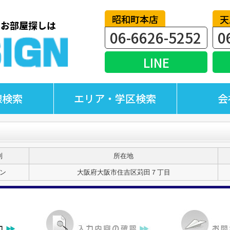
昭和町本店
天
06-6626-5252
0
LINE
線検索
エリア・学区検索
会
別
所在地
ン
大阪府大阪市住吉区苅田７丁目