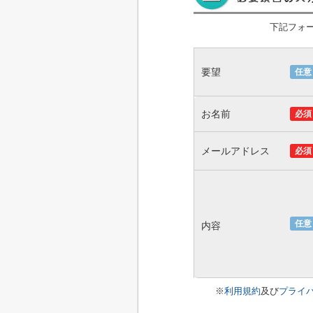
下記フォ
要望
任意
お名前
必須
メールアドレス
必須
任意
内容
※
利用規約
及び
プライ