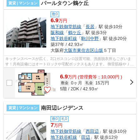
パールタウン鶴ケ丘
賃貸 | マンション
敷0
6.9
万円
地下鉄御堂筋線
「
長居
」駅 徒歩10分
阪和線
「
鶴ケ丘
」駅 徒歩3分
地下鉄谷町線
「
駒川中野
」駅 徒歩20分
築37年 / 42.93㎡
大阪府
大阪市東住吉区
山坂
５丁目
キッチンスペースが広く、2口ガスコンロ設置可能、洗面脱衣所もございま
す！共有設備にはオートロックや宅配ボックスもあります。 御堂筋線やＪＲ
阪和線が徒歩圏内で利用可能！スーパ...
6.9
万
円
(管理費等：10,000円 )
0ヶ月
15万円
敷金
礼金
5階 / 2DK / 42.93㎡
南田辺レジデンス
賃貸 | マンション
敷0
礼0
7
万円
地下鉄御堂筋線
「
西田辺
」駅 徒歩10分
地下鉄谷町線
「
田辺
」駅 徒歩12分