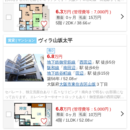
で、他にも大阪メトロ御堂筋線・昭和...
6.3
万
円
(管理費等：7,000円 )
0ヶ月
15万円
敷金
礼金
5階 / 2DK / 38.66㎡
ヴィラ山坂太平
賃貸 | マンション
敷0
6.8
万円
地下鉄御堂筋線
「
西田辺
」駅 徒歩5分
阪和線
「
南田辺
」駅 徒歩6分
地下鉄谷町線
「
田辺
」駅 徒歩15分
築56年 / 52.08㎡
大阪府
大阪市東住吉区
山坂
３丁目
セパレート、独立洗面台あり！広々なリビング！南向きで明るいお部屋にな
っております。 エレベーターやオートロックもあり！御堂筋線の西田辺駅が
近く、スーパーも近くにあります。 ...
6.8
万
円
(管理費等：5,000円 )
0ヶ月
10万円
敷金
礼金
4階 / 1LDK / 52.08㎡