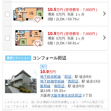
10.5
万
円
(管理費等：7,000円 )
0万円
1ヶ月
敷金
礼金
3階 / 2LDK / 59.79㎡
10.9
万
円
(管理費等：7,000円 )
0万円
1ヶ月
敷金
礼金
6階 / 2LDK / 58.81㎡
コンフォール田辺
賃貸 | マンション
敷0
10.9
万円
地下鉄谷町線
「
田辺
」駅 徒歩8分
地下鉄御堂筋線
「
西田辺
」駅 徒歩13分
阪和線
「
南田辺
」駅 徒歩5分
築13年 / 55.33㎡
大阪府
大阪市東住吉区
田辺
３丁目
システムキッチン、追い炊き機能や浴室乾燥機などあり！1坪のお風呂で広
くなっております。 谷町線の田辺駅が利用でき、ＪＲ阪和線の南田辺駅も近
くなっております。 ■□■□■□■□■□■□■□...