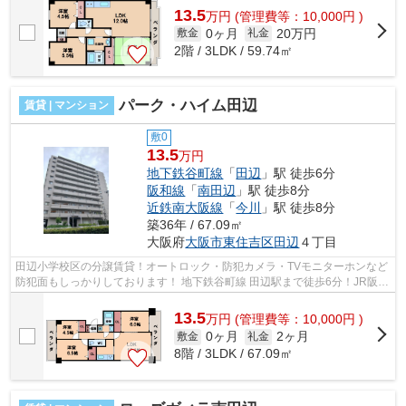
13.5
万
円
(管理費等：10,000円 )
0ヶ月
20万円
敷金
礼金
2階 / 3LDK / 59.74㎡
パーク・ハイム田辺
賃貸 | マンション
敷0
13.5
万円
地下鉄谷町線
「
田辺
」駅 徒歩6分
阪和線
「
南田辺
」駅 徒歩8分
近鉄南大阪線
「
今川
」駅 徒歩8分
築36年 / 67.09㎡
大阪府
大阪市東住吉区
田辺
４丁目
田辺小学校区の分譲賃貸！オートロック・防犯カメラ・TVモニターホンなど
防犯面もしっかりしております！ 地下鉄谷町線 田辺駅まで徒歩6分！JR阪和
線・近鉄南大阪線も徒歩圏内でとて...
13.5
万
円
(管理費等：10,000円 )
0ヶ月
2ヶ月
敷金
礼金
8階 / 3LDK / 67.09㎡