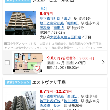
シエル・ピュール田辺
賃貸 | マンション
敷0
9.6
万円
地下鉄谷町線
「
田辺
」駅 徒歩1分
地下鉄御堂筋線
「
昭和町
」駅 徒歩15分
阪和線
「
南田辺
」駅 徒歩7分
築26年 / 59.02㎡
大阪府
大阪市東住吉区
田辺
２丁目
田辺小学区となっており、大阪メトロ谷町線や、御堂筋線などが利用可能！
アクセスが便利なマンションです！ 追い炊き機能や、シャンプードレッサー
など設備も充実です！駐車場も完備...
9.6
万
円
(管理費等：9,000円 )
0ヶ月
20万円
敷金
礼金
5階 / 2LDK / 59.02㎡
エストヴァリ千扇
賃貸 | マンション
9.7
12.2
万円～
万円
地下鉄御堂筋線
「
西田辺
」駅 徒歩7分
地下鉄谷町線
「
駒川中野
」駅 徒歩10分
阪和線
「
長居
」駅 徒歩20分