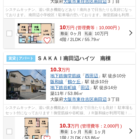
大阪府
大阪市東住吉区
南田辺
３丁目
システムキッチン、追い炊き機能などあり！南向きで日当たりも良好になっ
ております。 南田辺小学校区！駐車場の空いております。御堂筋線も利用可
能！ ■□■□■□■□■□■□■□■□■□■□■□■□■□■...
10
万
円
(管理費等：10,000円 )
0ヶ月
10万円
敷金
礼金
4階 / 2LDK / 55.79㎡
ＳＡＫＡＩ南田辺ハイツ 南棟
賃貸 | アパート
10.3
万円
地下鉄御堂筋線
「
西田辺
」駅 徒歩10分
阪和線
「
鶴ケ丘
」駅 徒歩10分
地下鉄谷町線
「
田辺
」駅 徒歩14分
築11年 / 53.86㎡
大阪府
大阪市東住吉区
南田辺
３丁目
システムキッチン、追い炊き機能あり！南向きで日当たりも良好！ 駐車場も
セット付になっております！御堂筋線や谷町線、ＪＲ阪和線が利用可能！
■□■□■□■□■□■□■□■□■□■□■□■□■□■□■□■□■...
10.3
万
円
(管理費等：2,000円 )
1ヶ月
1ヶ月
敷金
礼金
1階 / 2LDK / 53.86㎡