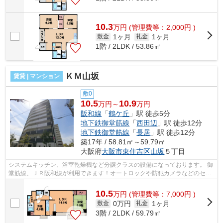
10.3
万
円
(管理費等：2,000円 )
1ヶ月
1ヶ月
敷金
礼金
1階 / 2LDK / 53.86㎡
ＫＭ山坂
賃貸 | マンション
敷0
10.5
10.9
万円～
万円
阪和線
「
鶴ケ丘
」駅 徒歩5分
地下鉄御堂筋線
「
西田辺
」駅 徒歩12分
地下鉄御堂筋線
「
長居
」駅 徒歩12分
築17年 / 58.81㎡～59.79㎡
大阪府
大阪市東住吉区
山坂
５丁目
システムキッチン、浴室乾燥機など分譲クラスの設備になっております。 御
堂筋線、ＪＲ阪和線が利用できます！オートロックや防犯カメラなどのセキ
ュリティもあり、駐車場、バイク置...
10.5
万
円
(管理費等：7,000円 )
0万円
1ヶ月
敷金
礼金
3階 / 2LDK / 59.79㎡