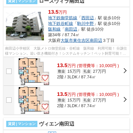
ローズヴィラ南田辺
賃貸 | マンション
13.5
万円
地下鉄御堂筋線
「
西田辺
」駅 徒歩10分
地下鉄谷町線
「
駒川中野
」駅 徒歩10分
阪和線
「
南田辺
」駅 徒歩10分
築34年 / 87.74㎡
大阪府
大阪市東住吉区
南田辺
３丁目
南田辺小学校区 大阪メトロ御堂筋線・谷町線 阪和線 利用可能！ 分譲仕
様マンション。追い炊き機能付き！システムキッチン！ペット飼育可能！
■□■□■□■□■□■□■□■□■□■□■□■□■□■□■□■□■...
13.5
万
円
(管理費等：10,000円 )
15万円
27万円
敷金
礼金
2階 / 3LDK / 87.74㎡
13.5
万
円
(管理費等：10,000円 )
15万円
27万円
敷金
礼金
2階 / 3LDK / 87.74㎡
ヴィエン南田辺
賃貸 | マンション