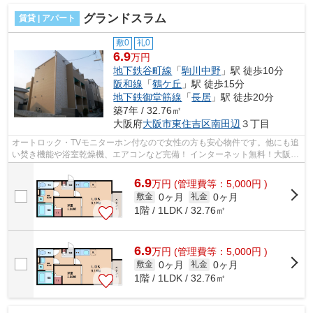
グランドスラム
賃貸 | アパート
敷0
礼0
6.9
万円
地下鉄谷町線
「
駒川中野
」駅 徒歩10分
阪和線
「
鶴ケ丘
」駅 徒歩15分
地下鉄御堂筋線
「
長居
」駅 徒歩20分
築7年 / 32.76㎡
大阪府
大阪市東住吉区
南田辺
３丁目
オートロック・TVモニターホン付なので女性の方も安心物件です。他にも追
い焚き機能や浴室乾燥機、エアコンなど完備！ インターネット無料！大阪メ
トロ御堂筋線・谷町線利用可能！ス...
6.9
万
円
(管理費等：5,000円 )
0ヶ月
0ヶ月
敷金
礼金
1階 / 1LDK / 32.76㎡
6.9
万
円
(管理費等：5,000円 )
0ヶ月
0ヶ月
敷金
礼金
1階 / 1LDK / 32.76㎡