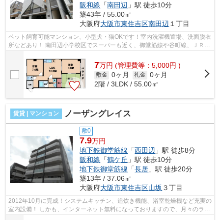
阪和線
「
南田辺
」駅 徒歩10分
築43年 / 55.00㎡
大阪府
大阪市東住吉区
南田辺
１丁目
ペット飼育可能マンション、小型犬・猫OKです！室内洗濯機置場、洗面脱衣
所などあり！ 南田辺小学校区でスーパーも近く、御堂筋線や谷町線、ＪＲ線
も利用でき、住みやすい環境になっ...
7
万
円
(管理費等：5,000円 )
0ヶ月
0ヶ月
敷金
礼金
2階 / 3LDK / 55.00㎡
ノーザングレイス
賃貸 | マンション
敷0
7.9
万円
地下鉄御堂筋線
「
西田辺
」駅 徒歩8分
阪和線
「
鶴ケ丘
」駅 徒歩10分
地下鉄御堂筋線
「
長居
」駅 徒歩20分
築13年 / 37.06㎡
大阪府
大阪市東住吉区
山坂
３丁目
2012年10月に完成！システムキッチン、追炊き機能、浴室乾燥機など充実の
室内設備！ しかも、インターネット無料になっておりますので、月々のラン
ニングコストを削減することができ...