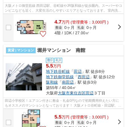
大阪メトロ御堂筋線 西田辺駅、谷町線やJR阪和線が徒歩圏内。スーパーやコ
ンビニなども近く、大変生活のしやすいエリアとなっております。 室内洗濯
置場・独立洗面台・脱衣所のあった...
4.7
万
円
(管理費等：3,000円 )
0ヶ月
0ヶ月
敷金
礼金
4階 / 1DK / 27.00㎡
堀井マンション 南館
賃貸 | マンション
敷0
礼0
5.5
万円
地下鉄谷町線
「
田辺
」駅 徒歩8分
地下鉄御堂筋線
「
西田辺
」駅 徒歩12分
阪和線
「
南田辺
」駅 徒歩3分
築55年 / 40.04㎡
大阪府
大阪市東住吉区
田辺
３丁目
田辺小学校区！エアコン付きに敷金・礼金0円なので初期費用抑えたい方に
もオススメのマンションとなっております！ 大阪メトロ谷町線・田辺駅、他
にもJR阪和線すぐ近く、大阪メトロ御...
5.5
万
円
(管理費等：3,000円 )
0ヶ月
0ヶ月
敷金
礼金