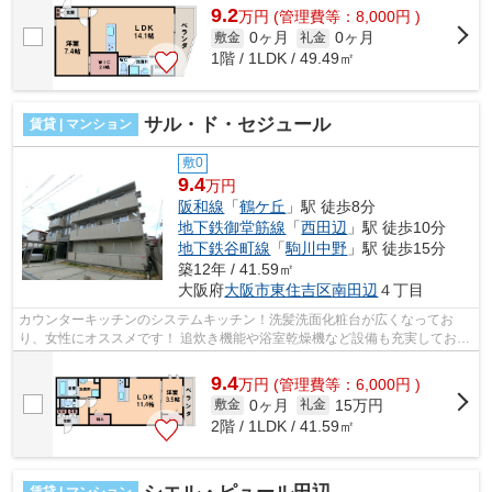
9.2
万
円
(管理費等：8,000円 )
0ヶ月
0ヶ月
敷金
礼金
1階 / 1LDK / 49.49㎡
サル・ド・セジュール
賃貸 | マンション
敷0
9.4
万円
阪和線
「
鶴ケ丘
」駅 徒歩8分
地下鉄御堂筋線
「
西田辺
」駅 徒歩10分
地下鉄谷町線
「
駒川中野
」駅 徒歩15分
築12年 / 41.59㎡
大阪府
大阪市東住吉区
南田辺
４丁目
カウンターキッチンのシステムキッチン！洗髪洗面化粧台が広くなってお
り、女性にオススメです！ 追炊き機能や浴室乾燥機など設備も充実してお
り、インターネット無料！しかも、セコ...
9.4
万
円
(管理費等：6,000円 )
0ヶ月
15万円
敷金
礼金
2階 / 1LDK / 41.59㎡