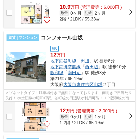
10.9
万
円
(管理費等：6,000円 )
0ヶ月
2ヶ月
敷金
礼金
2階 / 2LDK / 55.33㎡
コンフォール山坂
賃貸 | マンション
敷0
12
万円
地下鉄谷町線
「
田辺
」駅 徒歩8分
地下鉄御堂筋線
「
西田辺
」駅 徒歩10分
阪和線
「
南田辺
」駅 徒歩3分
築21年 / 65.19㎡
大阪府
大阪市東住吉区
山坂
２丁目
メゾネットタイプ！駐車場付きで無料になっております。南向きで日当たり
良好！ 御堂筋線の昭和町駅、谷町線の田辺駅が利用可能！ＪＲ阪和線の南田
辺駅すぐ！ ■□■□■□■□■□■□■□■□■□■□■...
12
万
円
(管理費等：3,000円 )
0ヶ月
1ヶ月
敷金
礼金
1-2階 / 2LDK / 65.19㎡