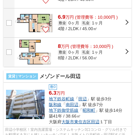
6.9
万
円
(管理費等：10,000円 )
0ヶ月
1ヶ月
敷金
礼金
4階 / 2LDK / 45.00㎡
8
万
円
(管理費等：10,000円 )
0ヶ月
1ヶ月
敷金
礼金
8階 / 2LDK / 56.00㎡
メゾンドール田辺
賃貸 | マンション
敷0
6.3
万円
地下鉄谷町線
「
田辺
」駅 徒歩3分
阪和線
「
南田辺
」駅 徒歩7分
地下鉄御堂筋線
「
昭和町
」駅 徒歩14分
築41年 / 38.66㎡
大阪府
大阪市東住吉区
田辺
１丁目
田辺小学校区！室内洗濯置場・システムキッチン3口コンロ・グリル付きで
お料理する方にも嬉しいキッチンです！ 大阪メトロ谷町線・田辺駅すぐ近く