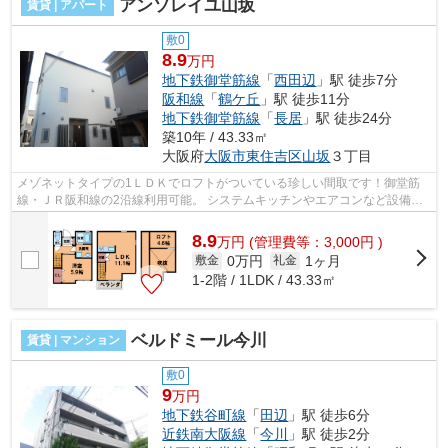
アンソレイユ山坂
賃貸 | アパート
敷0
8.9
万円
地下鉄御堂筋線
「
西田辺
」駅 徒歩7分
阪和線
「
鶴ケ丘
」駅 徒歩11分
地下鉄御堂筋線
「
長居
」駅 徒歩24分
築10年 / 43.33㎡
大阪府
大阪市東住吉区
山坂
３丁目
メゾネットタイプの1ＬＤＫでロフトがついている珍しい間取です！御堂筋
線・ＪＲ阪和線の2沿線利用可能。 システムキッチンやエアコンなど設備も
充実しておりペットの飼育も可能です...
8.9
万
円
(管理費等：3,000円 )
0万円
1ヶ月
敷金
礼金
1-2階 / 1LDK / 43.33㎡
ベルドミール今川
賃貸 | マンション
敷0
9
万円
地下鉄谷町線
「
田辺
」駅 徒歩6分
近鉄南大阪線
「
今川
」駅 徒歩2分