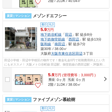
2階 / 2LDK / 40.04㎡
メゾンドエフシー
賃貸 | マンション
敷0
礼0
5.9
万円
地下鉄谷町線
「
田辺
」駅 徒歩8分
地下鉄御堂筋線
「
西田辺
」駅 徒歩13分
阪和線
「
南田辺
」駅 徒歩7分
築30年 / 38.00㎡
大阪府
大阪市東住吉区
田辺
３丁目
田辺小学校・田辺中学校区の物件です！敷金礼金0円で初期費用抑えたい方
にもオススメ！ 大阪メトロ谷町線 田辺駅、御堂筋線の西田辺駅・JR阪和線
などが徒歩圏内で利用可能で便利な立...
5.9
万
円
(管理費等：3,000円 )
0ヶ月
0ヶ月
敷金
礼金
2階 / 1LDK / 38.00㎡
ファイブメゾン慕絵樹
賃貸 | マンション
敷0
礼0