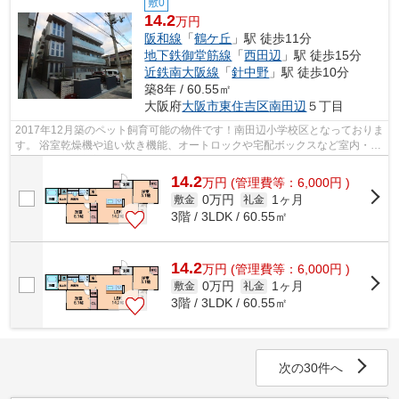
敷0
14.2
万円
阪和線
「
鶴ケ丘
」駅 徒歩11分
地下鉄御堂筋線
「
西田辺
」駅 徒歩15分
近鉄南大阪線
「
針中野
」駅 徒歩10分
築8年 / 60.55㎡
大阪府
大阪市東住吉区
南田辺
５丁目
2017年12月築のペット飼育可能の物件です！南田辺小学校区となっておりま
す。 浴室乾燥機や追い炊き機能、オートロックや宅配ボックスなど室内・共
有部分ともに充実の設備です！ ■□■...
14.2
万
円
(管理費等：6,000円 )
0万円
1ヶ月
敷金
礼金
3階 / 3LDK / 60.55㎡
14.2
万
円
(管理費等：6,000円 )
0万円
1ヶ月
敷金
礼金
3階 / 3LDK / 60.55㎡
次の30件へ