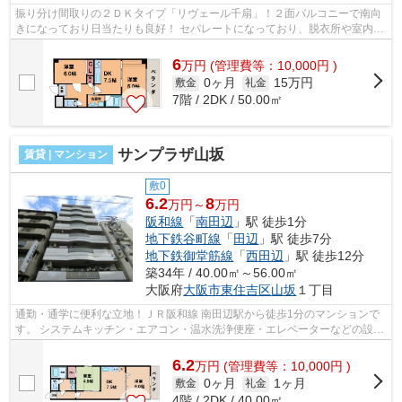
振り分け間取りの２ＤＫタイプ「リヴェール千扇」！２面バルコニーで南向
きになっており日当たりも良好！ セパレートになっており、脱衣所や室内洗
濯機置き場など設備も充実！ ■□■□■...
6
万
円
(管理費等：10,000円 )
0ヶ月
15万円
敷金
礼金
7階 / 2DK / 50.00㎡
サンプラザ山坂
賃貸 | マンション
敷0
6.2
8
万円～
万円
阪和線
「
南田辺
」駅 徒歩1分
地下鉄谷町線
「
田辺
」駅 徒歩7分
地下鉄御堂筋線
「
西田辺
」駅 徒歩12分
築34年 / 40.00㎡～56.00㎡
大阪府
大阪市東住吉区
山坂
１丁目
通勤・通学に便利な立地！ＪＲ阪和線 南田辺駅から徒歩1分のマンションで
す。 システムキッチン・エアコン・温水洗浄便座・エレベーターなどの設備
充実！田辺幼稚園が歩いてすぐなの...
6.2
万
円
(管理費等：10,000円 )
0ヶ月
1ヶ月
敷金
礼金
4階 / 2DK / 40.00㎡