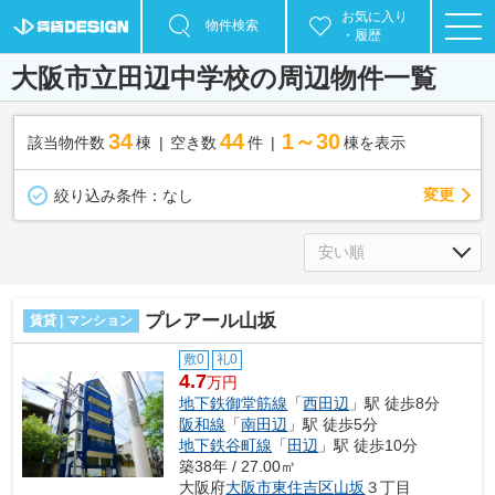
お気に入り
物件検索
・履歴
大阪市立田辺中学校の周辺物件一覧
34
44
1～30
該当物件数
棟
空き数
件
棟を表示
変更
絞り込み条件：
なし
プレアール山坂
賃貸 | マンション
敷0
礼0
4.7
万円
地下鉄御堂筋線
「
西田辺
」駅 徒歩8分
阪和線
「
南田辺
」駅 徒歩5分
地下鉄谷町線
「
田辺
」駅 徒歩10分
築38年 / 27.00㎡
大阪府
大阪市東住吉区
山坂
３丁目