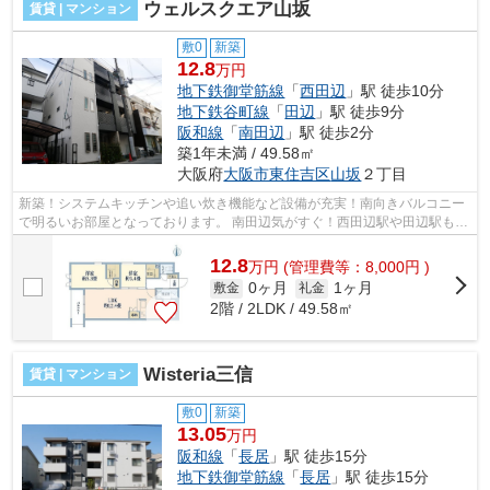
ウェルスクエア山坂
賃貸 | マンション
敷0
新築
12.8
万円
地下鉄御堂筋線
「
西田辺
」駅 徒歩10分
地下鉄谷町線
「
田辺
」駅 徒歩9分
阪和線
「
南田辺
」駅 徒歩2分
築1年未満 / 49.58㎡
大阪府
大阪市東住吉区
山坂
２丁目
新築！システムキッチンや追い炊き機能など設備が充実！南向きバルコニー
で明るいお部屋となっております。 南田辺気がすぐ！西田辺駅や田辺駅も利
用可能！田辺小学校区になっており...
12.8
万
円
(管理費等：8,000円 )
0ヶ月
1ヶ月
敷金
礼金
2階 / 2LDK / 49.58㎡
Wisteria三信
賃貸 | マンション
敷0
新築
13.05
万円
阪和線
「
長居
」駅 徒歩15分
地下鉄御堂筋線
「
長居
」駅 徒歩15分