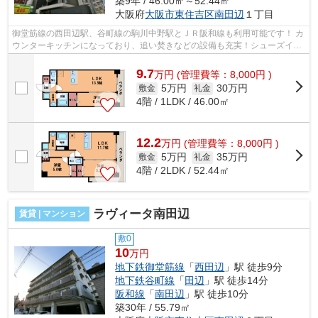
築9年 / 46.00㎡～52.44㎡
大阪府
大阪市東住吉区
南田辺
１丁目
御堂筋線の西田辺駅、谷町線の駒川中野駅とＪＲ阪和線も利用可能です！ カ
ウンターキッチンになっており、追い焚きなどの設備も充実！シューズイン
クローゼットやウォークインクロー...
9.7
万
円
(管理費等：8,000円 )
5万円
30万円
敷金
礼金
4階 / 1LDK / 46.00㎡
12.2
万
円
(管理費等：8,000円 )
5万円
35万円
敷金
礼金
4階 / 2LDK / 52.44㎡
ラヴィータ南田辺
賃貸 | マンション
敷0
10
万円
地下鉄御堂筋線
「
西田辺
」駅 徒歩9分
地下鉄谷町線
「
田辺
」駅 徒歩14分
阪和線
「
南田辺
」駅 徒歩10分
築30年 / 55.79㎡