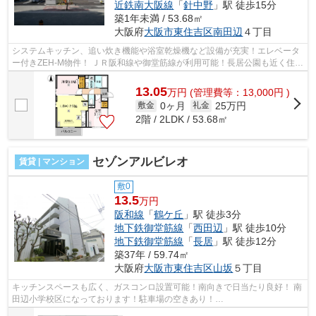
近鉄南大阪線
「
針中野
」駅 徒歩15分
築1年未満 / 53.68㎡
大阪府
大阪市東住吉区
南田辺
４丁目
システムキッチン、追い炊き機能や浴室乾燥機など設備が充実！エレベータ
ー付きZEH-M物件！ ＪＲ阪和線や御堂筋線が利用可能！長居公園も近く住み
やすい環境になっております。 ■□■□...
13.05
万
円
(管理費等：13,000円 )
0ヶ月
25万円
敷金
礼金
2階 / 2LDK / 53.68㎡
セゾンアルビレオ
賃貸 | マンション
敷0
13.5
万円
阪和線
「
鶴ケ丘
」駅 徒歩3分
地下鉄御堂筋線
「
西田辺
」駅 徒歩10分
地下鉄御堂筋線
「
長居
」駅 徒歩12分
築37年 / 59.74㎡
大阪府
大阪市東住吉区
山坂
５丁目
キッチンスペースも広く、ガスコンロ設置可能！南向きで日当たり良好！ 南
田辺小学校区になっております！駐車場の空きあり！
■□■□■□■□■□■□■□■□■□■□■□■□■□■□■□■□■□■□■□■□ ご覧いただ...