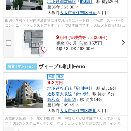
地下鉄御堂筋線
「
昭和町
」駅 徒歩20分
築36年 / 63.00㎡
大阪府
大阪市東住吉区
田辺
５丁目
田辺小学校区！室内洗濯置場に独立洗面台にオートロック完備！スーパーや
コンビニ・ドラックストアもすぐ近くで徒歩圏内です！ 大阪メトロ谷町線・
田辺駅も利用でき近鉄南大阪線・今...
9
万
円
(管理費等：5,000円 )
0ヶ月
15万円
敷金
礼金
4階 / 3LDK / 63.00㎡
ヴィーブル駒川Ferio
賃貸 | マンション
敷0
礼0
9.2
万円
地下鉄谷町線
「
駒川中野
」駅 徒歩5分
近鉄南大阪線
「
針中野
」駅 徒歩15分
阪和線
「
南田辺
」駅 徒歩14分
築10年 / 49.49㎡
大阪府
大阪市東住吉区
駒川
３丁目
近鉄南大阪線 今川駅や谷町線 駒川中野などが徒歩圏内となっておりま
す！ 3口のシステムキッチンや、ウォシュレットなど充実の設備！インター
ネットも無料です！ ■□■□■□■□■□■□■□■□...