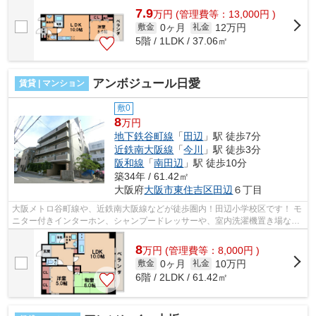
7.9
万
円
(管理費等：13,000円 )
0ヶ月
12万円
敷金
礼金
5階 / 1LDK / 37.06㎡
アンボジュール日愛
賃貸 | マンション
敷0
8
万円
地下鉄谷町線
「
田辺
」駅 徒歩7分
近鉄南大阪線
「
今川
」駅 徒歩3分
阪和線
「
南田辺
」駅 徒歩10分
築34年 / 61.42㎡
大阪府
大阪市東住吉区
田辺
６丁目
大阪メトロ谷町線や、近鉄南大阪線などが徒歩圏内！田辺小学校区です！ モ
ニター付きインターホン、シャンプードレッサーや、室内洗濯機置き場など
設備充実！敷地内駐車場もあります...
8
万
円
(管理費等：8,000円 )
0ヶ月
10万円
敷金
礼金
6階 / 2LDK / 61.42㎡