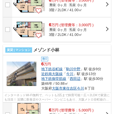
万
円
(管理費等：3,000円 )
0ヶ月
0ヶ月
敷金
礼金
3階 / 2LDK / 41.00㎡
6
万
円
(管理費等：3,000円 )
0ヶ月
0ヶ月
敷金
礼金
3階 / 2LDK / 41.00㎡
メゾンド小林
賃貸 | マンション
敷0
6
万円
地下鉄谷町線
「
駒川中野
」駅 徒歩9分
近鉄南大阪線
「
今川
」駅 徒歩13分
地下鉄御堂筋線
「
西田辺
」駅 徒歩30分
築46年 / 50.88㎡
大阪府
大阪市東住吉区
今川
８丁目
インターネットWi-Fi無料で、ペットも2匹まで飼育可能！広々2LDKで家賃に
も注目！ 近隣に飲食店やスーパー・コンビニもあり、大阪メトロ谷町線の利
用も可能です！ ■□■□■□■□■□■□■□■□■...
6
万
円
(管理費等：5,000円 )