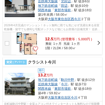
近鉄南大阪線
「
北田辺
」駅 徒歩6分
地下鉄谷町線
「
田辺
」駅 徒歩10分
関西本線
「
東部市場前
」駅 徒歩18分
築1年未満 / 58.00㎡
大阪府
大阪市東住吉区
西今川
２丁目
2026年4月完成のマンション！ネット無料に雨でも気にせず洗濯出来る浴室
乾燥機・留守でも便利な宅配ボックスなど他にもお部屋の設備充実！ 近鉄南
大阪線・北田辺駅や大阪メトロ谷町線...
12.5
万
円
(管理費等：5,000円 )
1ヶ月
1ヶ月
敷金
礼金
1階 / 2LDK / 58.00㎡
クラシスト今川
賃貸 | アパート
敷0
13.2
万円
地下鉄谷町線
「
駒川中野
」駅 徒歩12分
近鉄南大阪線
「
今川
」駅 徒歩7分
関西本線
「
東部市場前
」駅 徒歩18分
築4年 / 59.82㎡
大阪府
大阪市東住吉区
今川
４丁目
谷町線駒川中野駅！全室エアコン付きでインターネットも無料なので初期費