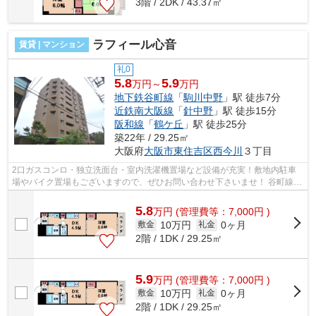
3階 / 2DK / 43.37㎡
ラフィール心音
賃貸 | マンション
礼0
5.8
5.9
万円～
万円
地下鉄谷町線
「
駒川中野
」駅 徒歩7分
近鉄南大阪線
「
針中野
」駅 徒歩15分
阪和線
「
鶴ケ丘
」駅 徒歩25分
築22年 / 29.25㎡
大阪府
大阪市東住吉区
西今川
３丁目
2口ガスコンロ・独立洗面台・室内洗濯機置場など設備が充実！敷地内駐車
場やバイク置場もございますので、ぜひお問い合わせ下さいませ！ 谷町線、
近鉄南大阪線が利用可能！商店街も近...
5.8
万
円
(管理費等：7,000円 )
10万円
0ヶ月
敷金
礼金
2階 / 1DK / 29.25㎡
5.9
万
円
(管理費等：7,000円 )
10万円
0ヶ月
敷金
礼金
2階 / 1DK / 29.25㎡