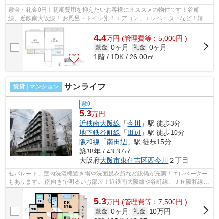
敷金・礼金0円！初期費用を抑えたいお客様にオススメの物件です！谷町
線、近鉄南大阪線！ お風呂・トイレ別！エアコン、エレベーターなど！嬉し
い設備が充実です！ ■□■□■□■□■□■□■□■□...
4.4
万
円
(管理費等：5,000円 )
0ヶ月
0ヶ月
敷金
礼金
1階 / 1DK / 26.00㎡
サンライフ
賃貸 | マンション
敷0
5.3
万円
近鉄南大阪線
「
今川
」駅 徒歩3分
地下鉄谷町線
「
田辺
」駅 徒歩10分
阪和線
「
南田辺
」駅 徒歩15分
築38年 / 43.37㎡
大阪府
大阪市東住吉区
西今川
２丁目
セパレート、室内洗濯機置き場や洗面脱衣所など設備が充実！エレベーター
もあります。 南向きで明るいお部屋！近鉄南大阪線や谷町線、ＪＲ阪和線が
利用可能！スーパーも近くにありま...
5.3
万
円
(管理費等：7,500円 )
0ヶ月
10万円
敷金
礼金