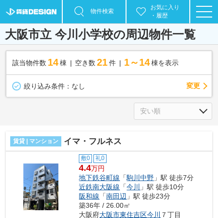
お気に入り
物件検索
・履歴
大阪市立 今川小学校の周辺物件一覧
14
21
1～14
該当物件数
棟
空き数
件
棟を表示
変更
絞り込み条件：
なし
イマ・フルネス
賃貸 | マンション
敷0
礼0
4.4
万円
地下鉄谷町線
「
駒川中野
」駅 徒歩7分
近鉄南大阪線
「
今川
」駅 徒歩10分
阪和線
「
南田辺
」駅 徒歩23分
築36年 / 26.00㎡
大阪府
大阪市東住吉区
今川
７丁目