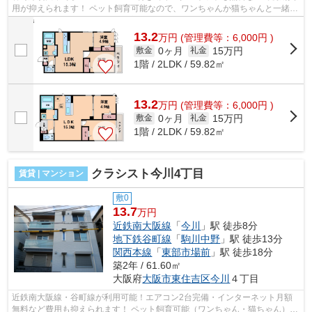
用が抑えられます！ ペット飼育可能なので、ワンちゃんか猫ちゃんと一緒に
過ごせます。追い焚き機能や浴室乾...
13.2
万
円
(管理費等：6,000円 )
0ヶ月
15万円
敷金
礼金
1階 / 2LDK / 59.82㎡
13.2
万
円
(管理費等：6,000円 )
0ヶ月
15万円
敷金
礼金
1階 / 2LDK / 59.82㎡
クラシスト今川4丁目
賃貸 | マンション
敷0
13.7
万円
近鉄南大阪線
「
今川
」駅 徒歩8分
地下鉄谷町線
「
駒川中野
」駅 徒歩13分
関西本線
「
東部市場前
」駅 徒歩18分
築2年 / 61.60㎡
大阪府
大阪市東住吉区
今川
４丁目
近鉄南大阪線・谷町線が利用可能！エアコン2台完備・インターネット月額
無料など費用も抑えられます！ ペット飼育可能（ワンちゃん・猫ちゃん）！