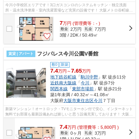
今川小学校区エリアです！3口ガスコンロのシステムキッチン・独立洗面
所・温水洗浄便座・室内洗濯置場など充実の設備です！ 大阪メトロ谷町線の
田辺駅や近鉄南大阪線が徒歩圏内で利用...
7
万
円
(管理費等：- )
2万円
7万円
敷金
礼金
3階 / 2DK / 50.49㎡
フジパレス今川公園V番館
賃貸 | アパート
敷0
新築
7.4
7.65
万円～
万円
地下鉄谷町線
「
駒川中野
」駅 徒歩11分
近鉄南大阪線
「
今川
」駅 徒歩7分
関西本線
「
東部市場前
」駅 徒歩21分
築1年未満 / 40.32㎡～41.08㎡
大阪府
大阪市東住吉区
今川
７丁目
新築マンション！オートロック・TVモニターホン付で安心、インターネット
無料でお部屋も最新設備あれば嬉しいと思う設備充実しております！ 大阪メ
トロ谷町線・駒川中野駅や近鉄南大...
7.4
万
円
(管理費等：5,800円 )
0ヶ月
3万円
敷金
礼金
1階 / 1LDK / 40.32㎡