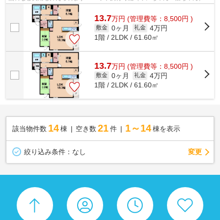
追い焚き機能や浴室乾燥機、宅配ボッ...
13.7
万
円
(管理費等：8,500円 )
0ヶ月
4万円
敷金
礼金
1階 / 2LDK / 61.60㎡
13.7
万
円
(管理費等：8,500円 )
0ヶ月
4万円
敷金
礼金
1階 / 2LDK / 61.60㎡
14
21
1～14
該当物件数
棟
空き数
件
棟を表示
変更
絞り込み条件：
なし