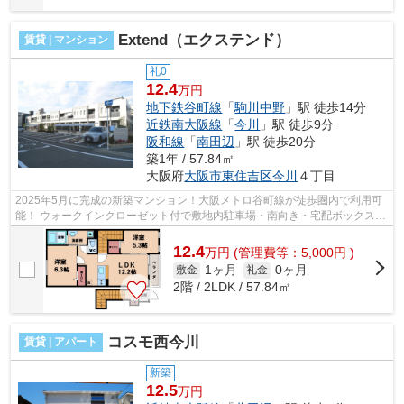
Extend（エクステンド）
賃貸 | マンション
礼0
12.4
万円
地下鉄谷町線
「
駒川中野
」駅 徒歩14分
近鉄南大阪線
「
今川
」駅 徒歩9分
阪和線
「
南田辺
」駅 徒歩20分
築1年 / 57.84㎡
大阪府
大阪市東住吉区
今川
４丁目
2025年5月に完成の新築マンション！大阪メトロ谷町線が徒歩圏内で利用可
能！ ウォークインクローゼット付で敷地内駐車場・南向き・宅配ボックス・
エアコン・ネット無料・追い焚き機能...
12.4
万
円
(管理費等：5,000円 )
1ヶ月
0ヶ月
敷金
礼金
2階 / 2LDK / 57.84㎡
コスモ西今川
賃貸 | アパート
新築
12.5
万円