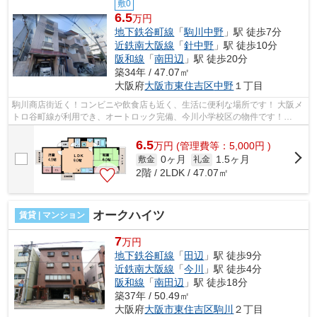
敷0
6.5
万円
地下鉄谷町線
「
駒川中野
」駅 徒歩7分
近鉄南大阪線
「
針中野
」駅 徒歩10分
阪和線
「
南田辺
」駅 徒歩20分
築34年 / 47.07㎡
大阪府
大阪市東住吉区
中野
１丁目
駒川商店街近く！コンビニや飲食店も近く、生活に便利な場所です！ 大阪メ
トロ谷町線が利用でき、オートロック完備、今川小学校区の物件です！
■□■□■□■□■□■□■□■□■□■□■□■□■□■□■□■□■□■...
6.5
万
円
(管理費等：5,000円 )
0ヶ月
1.5ヶ月
敷金
礼金
2階 / 2LDK / 47.07㎡
オークハイツ
賃貸 | マンション
7
万円
地下鉄谷町線
「
田辺
」駅 徒歩9分
近鉄南大阪線
「
今川
」駅 徒歩4分
阪和線
「
南田辺
」駅 徒歩18分
築37年 / 50.49㎡
大阪府
大阪市東住吉区
駒川
２丁目