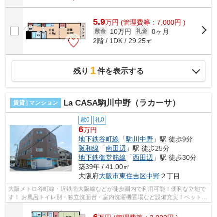
5.9
万
円
(管理費等：7,000円 )
10万円
0ヶ月
敷金
礼金
2階 / 1DK / 29.25㎡
1
残り
件を表示する
La CASA駒川中野（ラカーサ）
賃貸 | マンション
敷0
礼0
6
万円
地下鉄谷町線
「
駒川中野
」駅 徒歩9分
阪和線
「
南田辺
」駅 徒歩25分
地下鉄御堂筋線
「
西田辺
」駅 徒歩30分
築39年 / 41.00㎡
大阪府
大阪市東住吉区
中野
２丁目
大阪メトロ谷町線・近鉄南大阪線などが徒歩圏内で利用可能！便利な立地で
す！ お風呂トイレ別・独立洗面台・室内洗濯機置場など設備充実！ペット飼
育相談可能です！ ■□■□■□■□■□■□■□■...
6