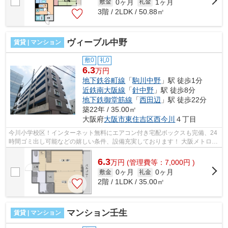
0ヶ月
1ヶ月
敷金
礼金
3階 / 2LDK / 50.88㎡
ヴィーブル中野
賃貸 | マンション
敷0
礼0
6.3
万円
地下鉄谷町線
「
駒川中野
」駅 徒歩1分
近鉄南大阪線
「
針中野
」駅 徒歩8分
地下鉄御堂筋線
「
西田辺
」駅 徒歩22分
築22年 / 35.00㎡
大阪府
大阪市東住吉区
西今川
４丁目
今川小学校区！インターネット無料にエアコン付き宅配ボックスも完備、24
時間ゴミ出し可能などの嬉しい条件、設備充実しております！ 大阪メトロ谷
町線・駒川中野駅すぐ近く他にも近...
6.3
万
円
(管理費等：7,000円 )
0ヶ月
0ヶ月
敷金
礼金
2階 / 1LDK / 35.00㎡
マンション壬生
賃貸 | マンション