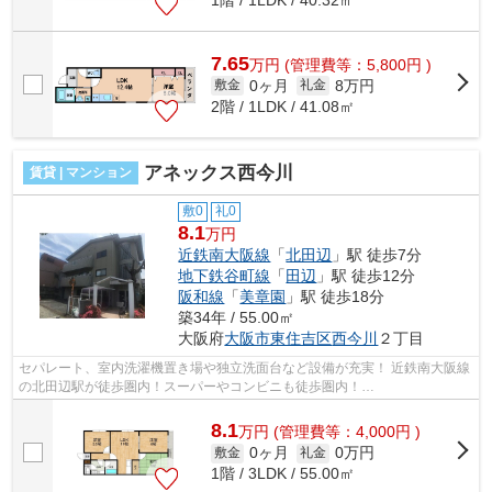
7.65
万
円
(管理費等：5,800円 )
0ヶ月
8万円
敷金
礼金
2階 / 1LDK / 41.08㎡
アネックス西今川
賃貸 | マンション
敷0
礼0
8.1
万円
近鉄南大阪線
「
北田辺
」駅 徒歩7分
地下鉄谷町線
「
田辺
」駅 徒歩12分
阪和線
「
美章園
」駅 徒歩18分
築34年 / 55.00㎡
大阪府
大阪市東住吉区
西今川
２丁目
セパレート、室内洗濯機置き場や独立洗面台など設備が充実！ 近鉄南大阪線
の北田辺駅が徒歩圏内！スーパーやコンビニも徒歩圏内！
■□■□■□■□■□■□■□■□■□■□■□■□■□■□■□■□■□■□■□■□ ご覧い...
8.1
万
円
(管理費等：4,000円 )
0ヶ月
0万円
敷金
礼金
1階 / 3LDK / 55.00㎡