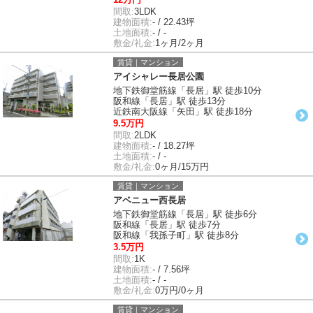
間取:
3LDK
建物面積:
- / 22.43坪
土地面積:
- / -
敷金/礼金:
1ヶ月/2ヶ月
賃貸｜マンション
アイシャレー長居公園
地下鉄御堂筋線「長居」駅 徒歩10分
阪和線「長居」駅 徒歩13分
近鉄南大阪線「矢田」駅 徒歩18分
9.5万円
間取:
2LDK
建物面積:
- / 18.27坪
土地面積:
- / -
敷金/礼金:
0ヶ月/15万円
賃貸｜マンション
アベニュー西長居
地下鉄御堂筋線「長居」駅 徒歩6分
阪和線「長居」駅 徒歩7分
阪和線「我孫子町」駅 徒歩8分
3.5万円
間取:
1K
建物面積:
- / 7.56坪
土地面積:
- / -
敷金/礼金:
0万円/0ヶ月
賃貸｜マンション