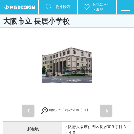
お気に入り
物件検索
・履歴
大阪市立 長居小学校
前
次
画像タップで拡大表示【
1
/1】
大阪府大阪市住吉区長居東３丁目３
所在地
－４０