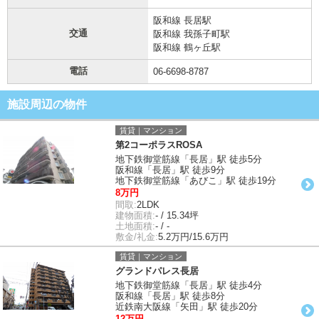
阪和線 長居駅
交通
阪和線 我孫子町駅
阪和線 鶴ヶ丘駅
電話
06-6698-8787
施設周辺の物件
賃貸｜マンション
第2コーポラスROSA
地下鉄御堂筋線「長居」駅 徒歩5分
阪和線「長居」駅 徒歩9分
地下鉄御堂筋線「あびこ」駅 徒歩19分
8万円
間取:
2LDK
建物面積:
- / 15.34坪
土地面積:
- / -
敷金/礼金:
5.2万円/15.6万円
賃貸｜マンション
グランドパレス長居
地下鉄御堂筋線「長居」駅 徒歩4分
阪和線「長居」駅 徒歩8分
近鉄南大阪線「矢田」駅 徒歩20分
12万円