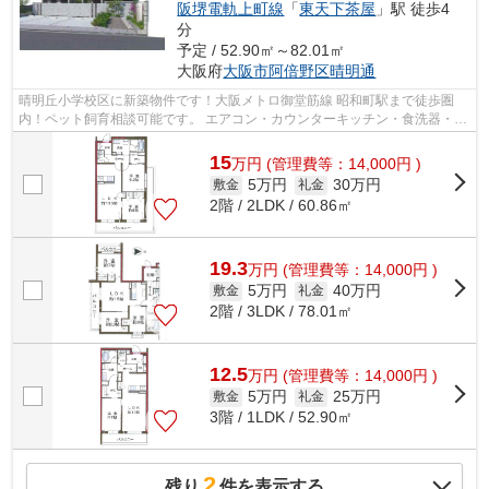
阪堺電軌上町線
「
東天下茶屋
」駅 徒歩4
分
予定 / 52.90㎡～82.01㎡
大阪府
大阪市阿倍野区
晴明通
晴明丘小学校区に新築物件です！大阪メトロ御堂筋線 昭和町駅まで徒歩圏
内！ペット飼育相談可能です。 エアコン・カウンターキッチン・食洗器・エ
レベーター・オートロックなど嬉しい...
15
万
円
(管理費等：14,000円 )
5万円
30万円
敷金
礼金
2階 / 2LDK / 60.86㎡
19.3
万
円
(管理費等：14,000円 )
5万円
40万円
敷金
礼金
2階 / 3LDK / 78.01㎡
12.5
万
円
(管理費等：14,000円 )
5万円
25万円
敷金
礼金
3階 / 1LDK / 52.90㎡
2
残り
件を表示する