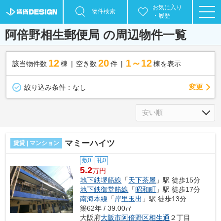
お気に入り
物件検索
・履歴
阿倍野相生郵便局 の周辺物件一覧
12
20
1～12
該当物件数
棟
空き数
件
棟を表示
変更
絞り込み条件：
なし
マミーハイツ
賃貸 | マンション
敷0
礼0
5.2
万円
地下鉄堺筋線
「
天下茶屋
」駅 徒歩15分
地下鉄御堂筋線
「
昭和町
」駅 徒歩17分
南海本線
「
岸里玉出
」駅 徒歩13分
築62年 / 39.00㎡
大阪府
大阪市阿倍野区
相生通
２丁目