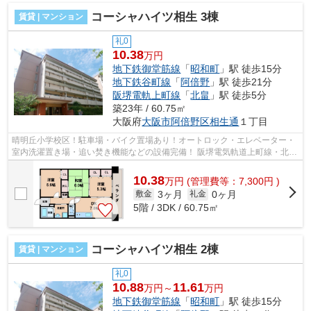
コーシャハイツ相生 3棟
賃貸 | マンション
礼0
10.38
万円
地下鉄御堂筋線
「
昭和町
」駅 徒歩15分
地下鉄谷町線
「
阿倍野
」駅 徒歩21分
阪堺電軌上町線
「
北畠
」駅 徒歩5分
築23年 / 60.75㎡
大阪府
大阪市阿倍野区
相生通
１丁目
晴明丘小学校区！駐車場・バイク置場あり！オートロック・エレベーター・
室内洗濯置き場・追い焚き機能などの設備完備！ 阪堺電気軌道上町線・北畠
駅や大阪メトロ御堂筋線・昭和町駅...
10.38
万
円
(管理費等：7,300円 )
3ヶ月
0ヶ月
敷金
礼金
5階 / 3DK / 60.75㎡
コーシャハイツ相生 2棟
賃貸 | マンション
礼0
10.88
11.61
万円～
万円
地下鉄御堂筋線
「
昭和町
」駅 徒歩15分