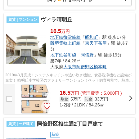
ヴィラ晴明丘
賃貸 | マンション
16.5
万円
地下鉄御堂筋線
「
昭和町
」駅 徒歩17分
阪堺電軌上町線
「
東天下茶屋
」駅 徒歩7
分
地下鉄谷町線
「
阿倍野
」駅 徒歩19分
築7年 / 84.26㎡
大阪府
大阪市阿倍野区
橋本町
2019年3月完成！システムキッチンや追い炊き機能、食器洗浄機など設備が
充実！ 晴明丘小学校区のファミリーマンション！ペット飼育可能で、駐車場
付きになっております！ ■□■□■□■□■□...
16.5
万
円
(管理費等：5,000円 )
5万円
33万円
敷金
礼金
1-2階 / 2LDK / 84.26㎡
阿倍野区相生通2丁目戸建て
賃貸 | 一戸建て
新築