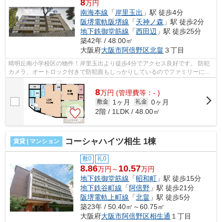
8
万円
南海本線
「
岸里玉出
」駅 徒歩4分
阪堺電軌阪堺線
「
天神ノ森
」駅 徒歩2分
地下鉄御堂筋線
「
西田辺
」駅 徒歩25分
築42年 / 48.00㎡
大阪府
大阪市阿倍野区
北畠
３丁目
晴明丘南小学校区の物件！岸里玉出より徒歩4分でアクセス良好です。 防犯
カメラ、オートロック付きで防犯面もしっかりしているのでファミリーにも
おすすめ！静かな環境で快適な新生活...
8
万
円
(管理費等：- )
1ヶ月
0ヶ月
敷金
礼金
2階 / 1LDK / 48.00㎡
コーシャハイツ相生 1棟
賃貸 | マンション
敷0
礼0
8.86
10.57
万円～
万円
地下鉄御堂筋線
「
昭和町
」駅 徒歩15分
地下鉄谷町線
「
阿倍野
」駅 徒歩21分
阪堺電軌上町線
「
北畠
」駅 徒歩5分
築23年 / 50.40㎡～60.75㎡
大阪府
大阪市阿倍野区
相生通
１丁目