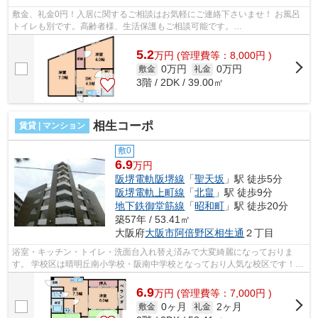
敷金、礼金0円！入居に関するご相談はお気軽にご連絡下さいませ！ お風呂
トイレも別です。高齢者様、生活保護もご相談可能です。
■□■□■□■□■□■□■□■□■□■□■□■□■□■□■□■□■□■□■□■□ ご覧い...
5.2
万
円
(管理費等：8,000円 )
0万円
0万円
敷金
礼金
3階 / 2DK / 39.00㎡
相生コーポ
賃貸 | マンション
敷0
6.9
万円
阪堺電軌阪堺線
「
聖天坂
」駅 徒歩5分
阪堺電軌上町線
「
北畠
」駅 徒歩9分
地下鉄御堂筋線
「
昭和町
」駅 徒歩20分
築57年 / 53.41㎡
大阪府
大阪市阿倍野区
相生通
２丁目
浴室・キッチン・トイレ・洗面台入れ替え済みで大変綺麗になっておりま
す。 学校区は晴明丘南小学校・阪南中学校となっており人気な校区です！近
くにスーパーもありお買い物も便利で...
6.9
万
円
(管理費等：7,000円 )
0ヶ月
2ヶ月
敷金
礼金