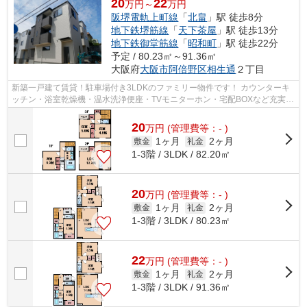
20
22
万円～
万円
阪堺電軌上町線
「
北畠
」駅 徒歩8分
地下鉄堺筋線
「
天下茶屋
」駅 徒歩13分
地下鉄御堂筋線
「
昭和町
」駅 徒歩22分
予定 / 80.23㎡～91.36㎡
大阪府
大阪市阿倍野区
相生通
２丁目
新築一戸建て賃貸！駐車場付き3LDKのファミリー物件です！ カウンターキ
ッチン・浴室乾燥機・温水洗浄便座・TVモニターホン・宅配BOXなど充実の
設備です！ ■□■□■□■□■□■□■□■□■□■□■□■□...
20
万
円
(管理費等：- )
1ヶ月
2ヶ月
敷金
礼金
1-3階 / 3LDK / 82.20㎡
20
万
円
(管理費等：- )
1ヶ月
2ヶ月
敷金
礼金
1-3階 / 3LDK / 80.23㎡
22
万
円
(管理費等：- )
1ヶ月
2ヶ月
敷金
礼金
1-3階 / 3LDK / 91.36㎡