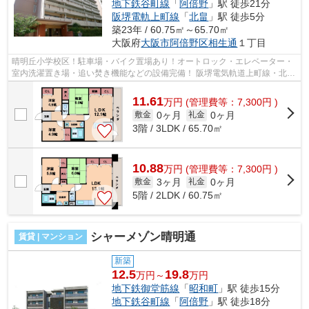
地下鉄谷町線
「
阿倍野
」駅 徒歩21分
阪堺電軌上町線
「
北畠
」駅 徒歩5分
築23年 / 60.75㎡～65.70㎡
大阪府
大阪市阿倍野区
相生通
１丁目
晴明丘小学校区！駐車場・バイク置場あり！オートロック・エレベーター・
室内洗濯置き場・追い焚き機能などの設備完備！ 阪堺電気軌道上町線・北畠
駅や大阪メトロ御堂筋線・昭和町駅...
11.61
万
円
(管理費等：7,300円 )
0ヶ月
0ヶ月
敷金
礼金
3階 / 3LDK / 65.70㎡
10.88
万
円
(管理費等：7,300円 )
3ヶ月
0ヶ月
敷金
礼金
5階 / 2LDK / 60.75㎡
シャーメゾン晴明通
賃貸 | マンション
新築
12.5
19.8
万円～
万円
地下鉄御堂筋線
「
昭和町
」駅 徒歩15分
地下鉄谷町線
「
阿倍野
」駅 徒歩18分