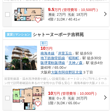
備です！ ■□■□■□■□■□■□■□■□■□■□■□■...
9.5
万
円
(管理費等：10,500円 )
2万円
18万円
敷金
礼金
4階 / 1LDK / 40.41㎡
シャトーヌーボーテ吉祥苑
賃貸 | マンション
敷0
10
万円
南海本線
「
岸里玉出
」駅 徒歩5分
地下鉄御堂筋線
「
昭和町
」駅 徒歩30分
阪堺電軌阪堺線
「
天神ノ森
」駅 徒歩4分
築40年 / 65.00㎡
大阪府
大阪市阿倍野区
北畠
３丁目
浴室乾燥器・温水洗浄便座や嬉しい設備完備にオートロックにTVモニターホ
ン付で訪問者確認出来るので女性やお子様も安心！ 南海本線や大阪メトロ四
ツ橋線も利用可能です。 ■□■□■□■□■...
10
万
円
(管理費等：10,000円 )
0ヶ月
20万円
敷金
礼金
1階 / 3LDK / 65.00㎡