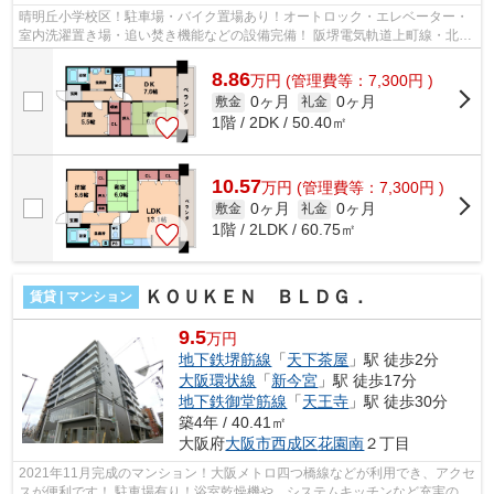
晴明丘小学校区！駐車場・バイク置場あり！オートロック・エレベーター・
室内洗濯置き場・追い焚き機能などの設備完備！ 阪堺電気軌道上町線・北畠
駅や大阪メトロ御堂筋線・昭和町駅...
8.86
万
円
(管理費等：7,300円 )
0ヶ月
0ヶ月
敷金
礼金
1階 / 2DK / 50.40㎡
10.57
万
円
(管理費等：7,300円 )
0ヶ月
0ヶ月
敷金
礼金
1階 / 2LDK / 60.75㎡
ＫＯＵＫＥＮ ＢＬＤＧ．
賃貸 | マンション
9.5
万円
地下鉄堺筋線
「
天下茶屋
」駅 徒歩2分
大阪環状線
「
新今宮
」駅 徒歩17分
地下鉄御堂筋線
「
天王寺
」駅 徒歩30分
築4年 / 40.41㎡
大阪府
大阪市西成区
花園南
２丁目
2021年11月完成のマンション！大阪メトロ四つ橋線などが利用でき、アクセ
スが便利です！ 駐車場有り！浴室乾燥機や、システムキッチンなど充実の設