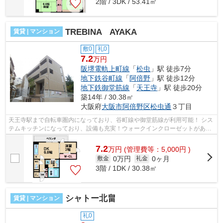
2階 / 3DK / 53.41㎡
TREBINA AYAKA
賃貸 | マンション
敷0
礼0
7.2
万円
阪堺電軌上町線
「
松虫
」駅 徒歩7分
地下鉄谷町線
「
阿倍野
」駅 徒歩12分
地下鉄御堂筋線
「
天王寺
」駅 徒歩20分
築14年 / 30.38㎡
大阪府
大阪市阿倍野区
松虫通
３丁目
天王寺駅まで自転車圏内になっており、谷町線や御堂筋線が利用可能！ シス
テムキッチンになっており、設備も充実！ウォークインクローゼットがあり
収納も豊富！ ■□■□■□■□■□■□■□■□■□■...
7.2
万
円
(管理費等：5,000円 )
0万円
0ヶ月
敷金
礼金
3階 / 1DK / 30.38㎡
シャトー北畠
賃貸 | マンション
礼0