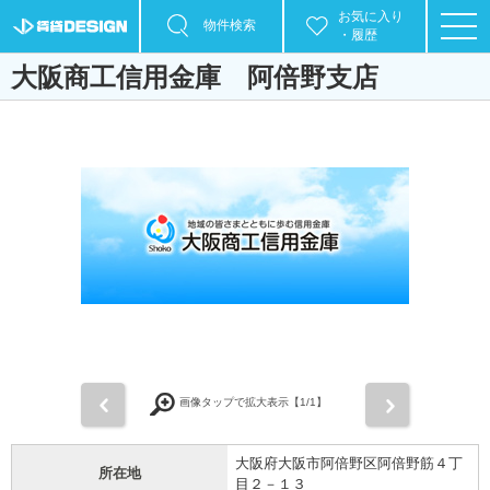
お気に入り
物件検索
・履歴
大阪商工信用金庫 阿倍野支店
前
次
画像タップで拡大表示【
1
/1】
大阪府大阪市阿倍野区阿倍野筋４丁
所在地
目２－１３