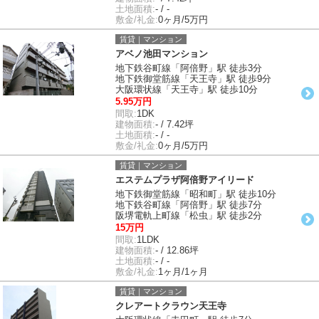
土地面積:
- / -
敷金/礼金:
0ヶ月/5万円
賃貸｜マンション
アベノ池田マンション
地下鉄谷町線「阿倍野」駅 徒歩3分
地下鉄御堂筋線「天王寺」駅 徒歩9分
大阪環状線「天王寺」駅 徒歩10分
5.95万円
間取:
1DK
建物面積:
- / 7.42坪
土地面積:
- / -
敷金/礼金:
0ヶ月/5万円
賃貸｜マンション
エステムプラザ阿倍野アイリード
地下鉄御堂筋線「昭和町」駅 徒歩10分
地下鉄谷町線「阿倍野」駅 徒歩7分
阪堺電軌上町線「松虫」駅 徒歩2分
15万円
間取:
1LDK
建物面積:
- / 12.86坪
土地面積:
- / -
敷金/礼金:
1ヶ月/1ヶ月
賃貸｜マンション
クレアートクラウン天王寺