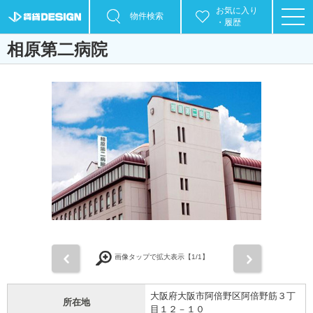
お気に入り
物件検索
・履歴
相原第二病院
前
次
画像タップで拡大表示【
1
/1】
大阪府大阪市阿倍野区阿倍野筋３丁
所在地
目１２－１０