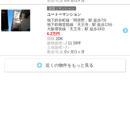
敷金/礼金:
0ヶ月/1ヶ月
賃貸｜マンション
ユートーマンション
地下鉄谷町線「阿倍野」駅 徒歩7分
地下鉄御堂筋線「天王寺」駅 徒歩13分
大阪環状線「天王寺」駅 徒歩14分
6.2万円
間取:
2DK
建物面積:
- / 11.59坪
土地面積:
- / -
敷金/礼金:
0ヶ月/1ヶ月
近くの物件をもっと見る