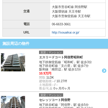
大阪市営谷町線 阿倍野駅
交通
大阪環状線 天王寺駅
大阪市営御堂筋線 天王寺駅
電話
06-6633-3661
URL
http://souaikai.or.jp/
施設周辺の物件
賃貸｜マンション
エスリードコート阿倍野昭和町
地下鉄御堂筋線「昭和町」駅 徒歩3分
地下鉄谷町線「文の里」駅 徒歩7分
阪和線「南田辺」駅 徒歩12分
10.9万円
間取:
1LDK
建物面積:
- / 10.27坪
土地面積:
- / -
敷金/礼金:
0ヶ月/0ヶ月
賃貸｜マンション
セレッソコート阿倍野
地下鉄谷町線「阿倍野」駅 徒歩5分