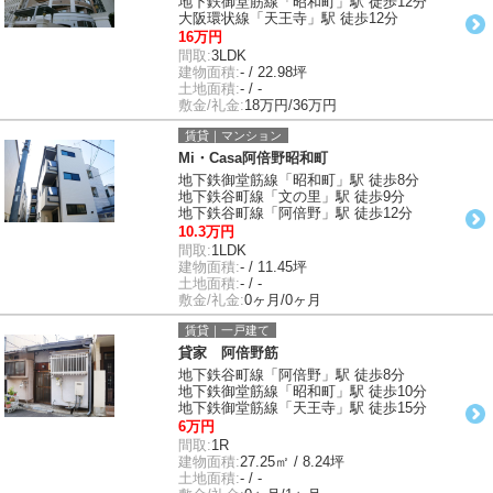
地下鉄御堂筋線「昭和町」駅 徒歩12分
大阪環状線「天王寺」駅 徒歩12分
16万円
間取:
3LDK
建物面積:
- / 22.98坪
土地面積:
- / -
敷金/礼金:
18万円/36万円
賃貸｜マンション
Mi・Casa阿倍野昭和町
地下鉄御堂筋線「昭和町」駅 徒歩8分
地下鉄谷町線「文の里」駅 徒歩9分
地下鉄谷町線「阿倍野」駅 徒歩12分
10.3万円
間取:
1LDK
建物面積:
- / 11.45坪
土地面積:
- / -
敷金/礼金:
0ヶ月/0ヶ月
賃貸｜一戸建て
貸家 阿倍野筋
地下鉄谷町線「阿倍野」駅 徒歩8分
地下鉄御堂筋線「昭和町」駅 徒歩10分
地下鉄御堂筋線「天王寺」駅 徒歩15分
6万円
間取:
1R
建物面積:
27.25㎡ / 8.24坪
土地面積:
- / -