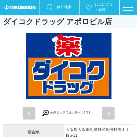
お気に入り
物件検索
・履歴
ダイコクドラッグ アポロビル店
前
次
画像タップで拡大表示【
1
/1】
大阪府大阪市阿倍野区阿倍野筋１丁
所在地
目5-31