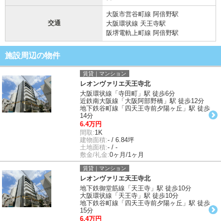
大阪市営谷町線 阿倍野駅
交通
大阪環状線 天王寺駅
阪堺電軌上町線 阿倍野駅
施設周辺の物件
賃貸｜マンション
レオンヴァリエ天王寺北
大阪環状線「寺田町」駅 徒歩6分
近鉄南大阪線「大阪阿部野橋」駅 徒歩12分
地下鉄谷町線「四天王寺前夕陽ヶ丘」駅 徒歩
14分
6.4万円
間取:
1K
建物面積:
- / 6.84坪
土地面積:
- / -
敷金/礼金:
0ヶ月/1ヶ月
賃貸｜マンション
レオンヴァリエ天王寺北
地下鉄御堂筋線「天王寺」駅 徒歩10分
大阪環状線「天王寺」駅 徒歩10分
地下鉄谷町線「四天王寺前夕陽ヶ丘」駅 徒歩
15分
6.4万円