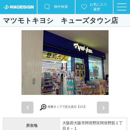
お気に入り
物件検索
・履歴
マツモトキヨシ キューズタウン店
前
次
画像タップで拡大表示【
1
/1】
大阪府大阪市阿倍野区阿倍野筋１丁
所在地
目６－１