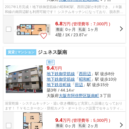
2017年1月完成！地下鉄御堂筋線の昭和町駅、西田辺駅が利用でき、ＪＲ阪
和線の南田辺駅も利用可能です！ システムキッチンになっており、脱衣所な
ど最新の設備充実！バイク置場もあり...
6.8
万
円
(管理費等：7,000円 )
0ヶ月
1ヶ月
敷金
礼金
4階 / 1K / 23.87㎡
ジュネス阪南
賃貸 | マンション
敷0
9.4
万円
地下鉄御堂筋線
「
西田辺
」駅 徒歩8分
地下鉄御堂筋線
「
昭和町
」駅 徒歩10分
地下鉄谷町線
「
田辺
」駅 徒歩15分
築3年 / 44.14㎡
大阪府
大阪市阿倍野区
阪南町
３丁目
浴室乾燥・システムキッチン・追い炊き機能など充実した設備となっており
ます！ ＴＶモニターホン・防犯カメラ・オートロック設置でセキュリティー
面も安心です。 インターネットも無...
9.4
万
円
(管理費等：5,000円 )
0ヶ月
2ヶ月
敷金
礼金