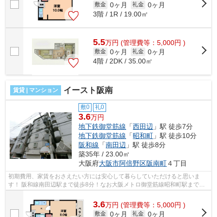
0ヶ月
0ヶ月
敷金
礼金
3階 / 1R / 19.00㎡
5.5
万
円
(管理費等：5,000円 )
0ヶ月
0ヶ月
敷金
礼金
4階 / 2DK / 35.00㎡
イースト阪南
賃貸 | マンション
敷0
礼0
3.6
万円
地下鉄御堂筋線
「
西田辺
」駅 徒歩7分
地下鉄御堂筋線
「
昭和町
」駅 徒歩10分
阪和線
「
南田辺
」駅 徒歩8分
築35年 / 23.00㎡
大阪府
大阪市阿倍野区
阪南町
４丁目
初期費用、家賃をおさえたい方には安心して暮らしていただけると思いま
す！ 阪和線南田辺駅まで徒歩8分！なお大阪メトロ御堂筋線昭和町駅までも
徒歩圏内！ ■□■□■□■□■□■□■□■□■□■□■□■□...
3.6
万
円
(管理費等：5,000円 )
0ヶ月
0ヶ月
敷金
礼金