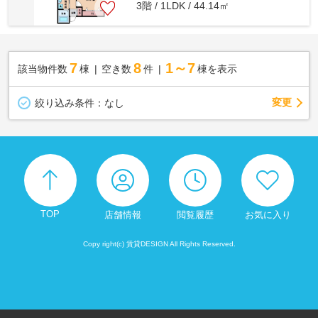
3階 / 1LDK / 44.14㎡
7
8
1～7
該当物件数
棟
空き数
件
棟を表示
変更
絞り込み条件：
なし
TOP
店舗情報
閲覧履歴
お気に入り
Copy right(c) 賃貸DESIGN All Rights Reserved.