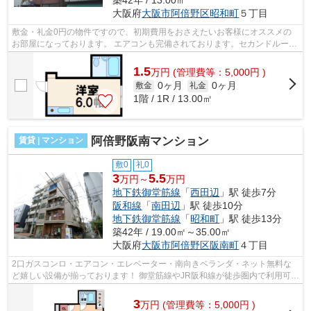
大阪府
大阪市阿倍野区
昭和町
５丁目
敷金・礼金0円の物件ですので、初期費用をおさえたいお客様にオススメの
お部屋になっております。 エアコンも完備されております。セカンドルーム
としてもご活用ください！ ■□■□■□■□...
1.5
万
円
(管理費等：5,000円 )
0ヶ月
0ヶ月
敷金
礼金
1階 / 1R / 13.00㎡
阿倍野阪南マンション
賃貸 | マンション
敷0
礼0
3
5.5
万円～
万円
地下鉄御堂筋線
「
西田辺
」駅 徒歩7分
阪和線
「
南田辺
」駅 徒歩10分
地下鉄御堂筋線
「
昭和町
」駅 徒歩13分
築42年 / 19.00㎡～35.00㎡
大阪府
大阪市阿倍野区
阪南町
４丁目
2口ガスコンロ・エアコン・エレベーター・南向きベランダ・ネット無料な
ど嬉しい設備が揃っております！ 御堂筋線やJR阪和線が徒歩圏内で利用可
能！近隣にスーパー・コンビニなどお店...
3
万
円
(管理費等：5,000円 )