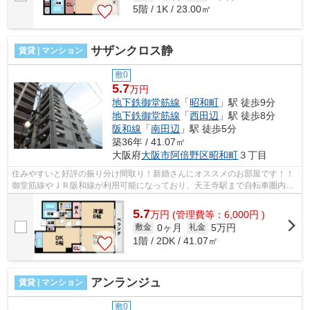
5階 / 1K / 23.00㎡
サザンクロス静
賃貸 | マンション
敷0
5.7
万円
地下鉄御堂筋線
「
昭和町
」駅 徒歩9分
地下鉄御堂筋線
「
西田辺
」駅 徒歩8分
阪和線
「
南田辺
」駅 徒歩5分
築36年 / 41.07㎡
大阪府
大阪市阿倍野区
昭和町
３丁目
住みやすいと好評の振り分け間取り！新婚さんにオススメのお部屋です！！
御堂筋線やＪＲ阪和線が利用可能になっており、天王寺駅まで自転車圏内に
なっております！ ■□■□■□■□■□■□■□■...
5.7
万
円
(管理費等：6,000円 )
0ヶ月
5万円
敷金
礼金
1階 / 2DK / 41.07㎡
アンランジュ
賃貸 | マンション
敷0