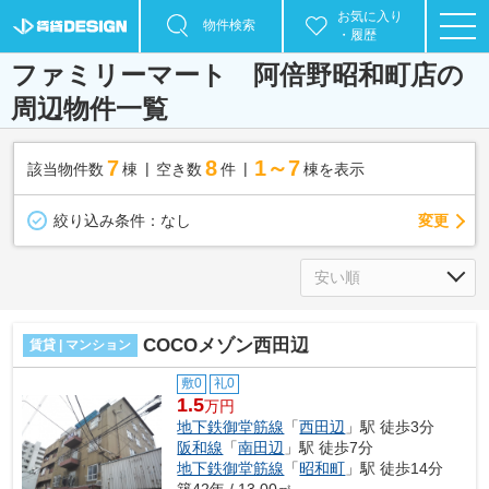
お気に入り
物件検索
・履歴
ファミリーマート 阿倍野昭和町店の
周辺物件一覧
7
8
1～7
該当物件数
棟
空き数
件
棟を表示
変更
絞り込み条件：
なし
COCOメゾン西田辺
賃貸 | マンション
敷0
礼0
1.5
万円
地下鉄御堂筋線
「
西田辺
」駅 徒歩3分
阪和線
「
南田辺
」駅 徒歩7分
地下鉄御堂筋線
「
昭和町
」駅 徒歩14分
築42年 / 13.00㎡