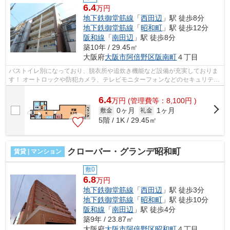
6.4
万円
地下鉄御堂筋線
「
西田辺
」駅 徒歩8分
地下鉄御堂筋線
「
昭和町
」駅 徒歩12分
阪和線
「
南田辺
」駅 徒歩8分
築10年 / 29.45㎡
大阪府
大阪市阿倍野区
阪南町
４丁目
バストイレ別になっており、脱衣所や追炊き機能など設備が充実しておりま
す！ オートロックや防犯カメラ、テレビモニターフォンなどのセキュリティ
も充実しております！ ■□■□■□■□■□■...
6.4
万
円
(管理費等：8,100円 )
0ヶ月
1ヶ月
敷金
礼金
5階 / 1K / 29.45㎡
クローバー・グランデ昭和町
賃貸 | マンション
敷0
6.8
万円
地下鉄御堂筋線
「
西田辺
」駅 徒歩3分
地下鉄御堂筋線
「
昭和町
」駅 徒歩10分
阪和線
「
南田辺
」駅 徒歩4分
築9年 / 23.87㎡
大阪府
大阪市阿倍野区
昭和町
４丁目