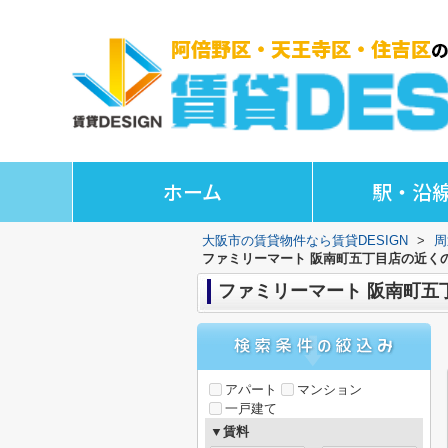
ホーム
駅・沿
大阪市の賃貸物件なら賃貸DESIGN
>
周
ファミリーマート 阪南町五丁目店の近く
ファミリーマート 阪南町五
アパート
マンション
一戸建て
▼賃料