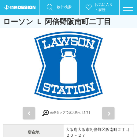
お気に入り
物件検索
・履歴
ローソン Ｌ 阿倍野阪南町二丁目
前
次
画像タップで拡大表示【
1
/1】
大阪府大阪市阿倍野区阪南町２丁目
所在地
２０－２７