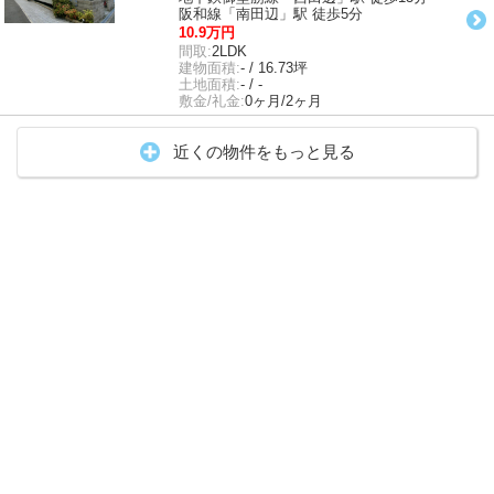
阪和線「南田辺」駅 徒歩5分
10.9万円
間取:
2LDK
建物面積:
- / 16.73坪
土地面積:
- / -
敷金/礼金:
0ヶ月/2ヶ月
近くの物件をもっと見る