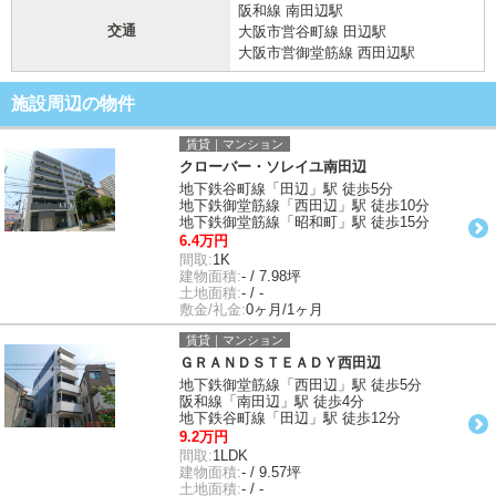
阪和線 南田辺駅
交通
大阪市営谷町線 田辺駅
大阪市営御堂筋線 西田辺駅
施設周辺の物件
賃貸｜マンション
クローバー・ソレイユ南田辺
地下鉄谷町線「田辺」駅 徒歩5分
地下鉄御堂筋線「西田辺」駅 徒歩10分
地下鉄御堂筋線「昭和町」駅 徒歩15分
6.4万円
間取:
1K
建物面積:
- / 7.98坪
土地面積:
- / -
敷金/礼金:
0ヶ月/1ヶ月
賃貸｜マンション
ＧＲＡＮＤＳＴＥＡＤＹ西田辺
地下鉄御堂筋線「西田辺」駅 徒歩5分
阪和線「南田辺」駅 徒歩4分
地下鉄谷町線「田辺」駅 徒歩12分
9.2万円
間取:
1LDK
建物面積:
- / 9.57坪
土地面積:
- / -