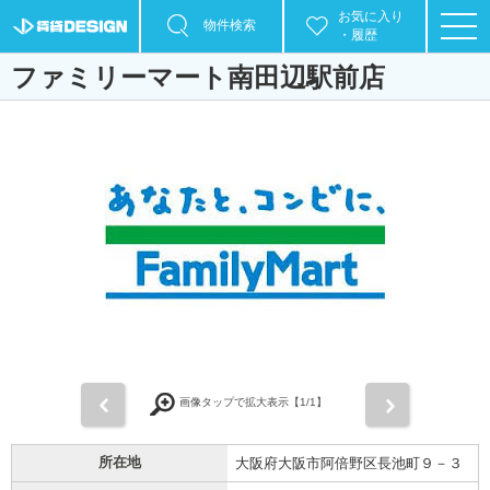
お気に入り
物件検索
・履歴
ファミリーマート南田辺駅前店
前
次
画像タップで拡大表示【
1
/1】
所在地
大阪府大阪市阿倍野区長池町９－３