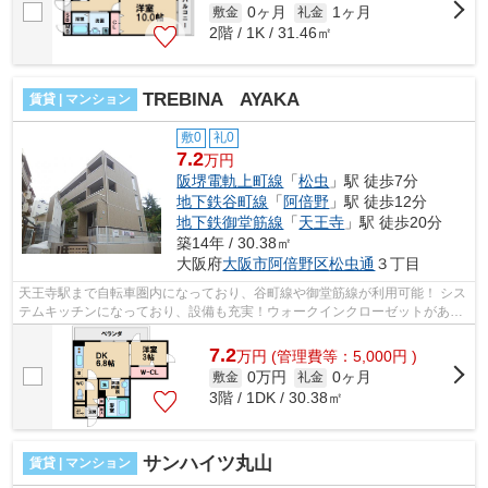
0ヶ月
1ヶ月
敷金
礼金
2階 / 1K / 31.46㎡
TREBINA AYAKA
賃貸 | マンション
敷0
礼0
7.2
万円
阪堺電軌上町線
「
松虫
」駅 徒歩7分
地下鉄谷町線
「
阿倍野
」駅 徒歩12分
地下鉄御堂筋線
「
天王寺
」駅 徒歩20分
築14年 / 30.38㎡
大阪府
大阪市阿倍野区
松虫通
３丁目
天王寺駅まで自転車圏内になっており、谷町線や御堂筋線が利用可能！ シス
テムキッチンになっており、設備も充実！ウォークインクローゼットがあり
収納も豊富！ ■□■□■□■□■□■□■□■□■□■...
7.2
万
円
(管理費等：5,000円 )
0万円
0ヶ月
敷金
礼金
3階 / 1DK / 30.38㎡
サンハイツ丸山
賃貸 | マンション