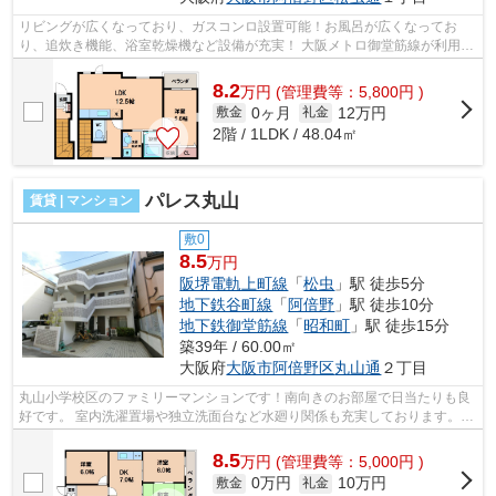
リビングが広くなっており、ガスコンロ設置可能！お風呂が広くなってお
り、追炊き機能、浴室乾燥機など設備が充実！ 大阪メトロ御堂筋線が利用で
き、天王寺駅まで自転車圏内になって...
8.2
万
円
(管理費等：5,800円 )
0ヶ月
12万円
敷金
礼金
2階 / 1LDK / 48.04㎡
パレス丸山
賃貸 | マンション
敷0
8.5
万円
阪堺電軌上町線
「
松虫
」駅 徒歩5分
地下鉄谷町線
「
阿倍野
」駅 徒歩10分
地下鉄御堂筋線
「
昭和町
」駅 徒歩15分
築39年 / 60.00㎡
大阪府
大阪市阿倍野区
丸山通
２丁目
丸山小学校区のファミリーマンションです！南向きのお部屋で日当たりも良
好です。 室内洗濯置場や独立洗面台など水廻り関係も充実しております。敷
地内駐車場もございますので、お車...
8.5
万
円
(管理費等：5,000円 )
0万円
10万円
敷金
礼金