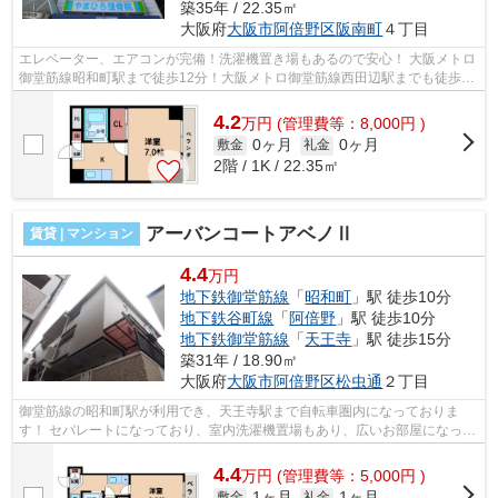
築35年 / 22.35㎡
大阪府
大阪市阿倍野区
阪南町
４丁目
エレベーター、エアコンが完備！洗濯機置き場もあるので安心！ 大阪メトロ
御堂筋線昭和町駅まで徒歩12分！大阪メトロ御堂筋線西田辺駅までも徒歩圏
内！ ■□■□■□■□■□■□■□■□■□■□■□■□■□■...
4.2
万
円
(管理費等：8,000円 )
0ヶ月
0ヶ月
敷金
礼金
2階 / 1K / 22.35㎡
アーバンコートアベノⅡ
賃貸 | マンション
4.4
万円
地下鉄御堂筋線
「
昭和町
」駅 徒歩10分
地下鉄谷町線
「
阿倍野
」駅 徒歩10分
地下鉄御堂筋線
「
天王寺
」駅 徒歩15分
築31年 / 18.90㎡
大阪府
大阪市阿倍野区
松虫通
２丁目
御堂筋線の昭和町駅が利用でき、天王寺駅まで自転車圏内になっておりま
す！ セパレートになっており、室内洗濯機置場もあり、広いお部屋になって
おります！ ■□■□■□■□■□■□■□■□■□■□■□■...
4.4
万
円
(管理費等：5,000円 )
1ヶ月
1ヶ月
敷金
礼金