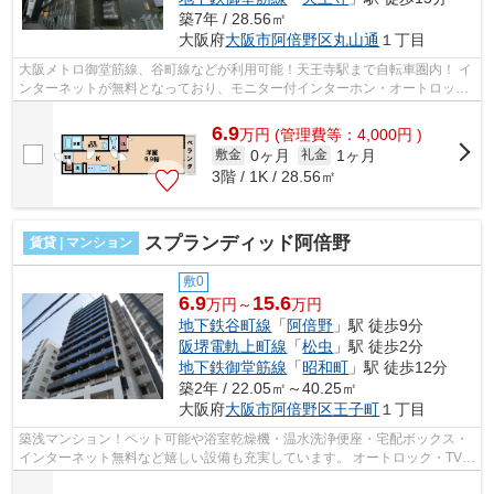
築7年 / 28.56㎡
大阪府
大阪市阿倍野区
丸山通
１丁目
大阪メトロ御堂筋線、谷町線などが利用可能！天王寺駅まで自転車圏内！ イ
ンターネットが無料となっており、モニター付インターホン・オートロック
完備で、セキュリティも安心です！ ...
6.9
万
円
(管理費等：4,000円 )
0ヶ月
1ヶ月
敷金
礼金
3階 / 1K / 28.56㎡
スプランディッド阿倍野
賃貸 | マンション
敷0
6.9
15.6
万円～
万円
地下鉄谷町線
「
阿倍野
」駅 徒歩9分
阪堺電軌上町線
「
松虫
」駅 徒歩2分
地下鉄御堂筋線
「
昭和町
」駅 徒歩12分
築2年 / 22.05㎡～40.25㎡
大阪府
大阪市阿倍野区
王子町
１丁目
築浅マンション！ペット可能や浴室乾燥機・温水洗浄便座・宅配ボックス・
インターネット無料など嬉しい設備も充実しています。 オートロック・TVモ
ニターインターホン・防犯カメラな...