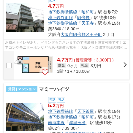
敷0
4.7
万円
地下鉄御堂筋線
「
昭和町
」駅 徒歩7分
地下鉄谷町線
「
阿倍野
」駅 徒歩10分
地下鉄御堂筋線
「
天王寺
」駅 徒歩15分
築38年 / 18.00㎡
大阪府
大阪市阿倍野区
王子町
２丁目
お風呂トイレがあり、ベランダもございますので洗濯機も設置可能です！エ
アコンやモニターホンなどもあり設備も充実！ 大阪メトロ御堂筋線の昭和町
駅や谷町線の文の里駅が徒歩圏内で...
4.7
万
円
(管理費等：3,000円 )
0ヶ月
3万円
敷金
礼金
3階 / 1R / 18.00㎡
マミーハイツ
賃貸 | マンション
敷0
礼0
5.2
万円
地下鉄堺筋線
「
天下茶屋
」駅 徒歩15分
地下鉄御堂筋線
「
昭和町
」駅 徒歩17分
南海本線
「
岸里玉出
」駅 徒歩13分
築62年 / 39.00㎡