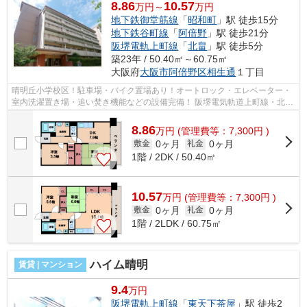
8.86
10.57
万円～
万円
地下鉄御堂筋線
「
昭和町
」駅 徒歩15分
地下鉄谷町線
「
阿倍野
」駅 徒歩21分
阪堺電軌上町線
「
北畠
」駅 徒歩5分
築23年 / 50.40㎡～60.75㎡
大阪府
大阪市阿倍野区
相生通
１丁目
晴明丘小学校区！駐車場・バイク置場あり！オートロック・エレベーター・
室内洗濯置き場・追い焚き機能などの設備完備！ 阪堺電気軌道上町線・北畠
駅や大阪メトロ御堂筋線・昭和町駅...
8.86
万
円
(管理費等：7,300円 )
0ヶ月
0ヶ月
敷金
礼金
1階 / 2DK / 50.40㎡
10.57
万
円
(管理費等：7,300円 )
0ヶ月
0ヶ月
敷金
礼金
1階 / 2LDK / 60.75㎡
ハイム晴明
賃貸 | マンション
9.4
万円
阪堺電軌上町線
「
東天下茶屋
」駅 徒歩2