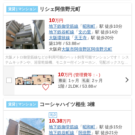
リシェ阿倍野元町
賃貸 | マンション
10
万円
地下鉄御堂筋線
「
昭和町
」駅 徒歩10分
地下鉄谷町線
「
文の里
」駅 徒歩14分
大阪環状線
「
天王寺
」駅 徒歩20分
築13年 / 53.88㎡
大阪府
大阪市阿倍野区
阿倍野元町
大阪メトロ御堂筋線などが利用可能のペット飼育可能マンションです！ シス
テムキッチンや、浴室乾燥機、モニター付インターホン、宅配ボックスなど
設備も充実しております！ ■□■□■□■...
10
万
円
(管理費等：- )
1ヶ月
2ヶ月
敷金
礼金
1階 / 2LDK / 53.88㎡
コーシャハイツ相生 3棟
賃貸 | マンション
礼0
10.38
万円
地下鉄御堂筋線
「
昭和町
」駅 徒歩15分
地下鉄谷町線
「
阿倍野
」駅 徒歩21分