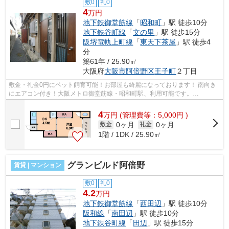
敷0
礼0
4
万円
地下鉄御堂筋線
「
昭和町
」駅 徒歩10分
地下鉄谷町線
「
文の里
」駅 徒歩15分
阪堺電軌上町線
「
東天下茶屋
」駅 徒歩4
分
築61年 / 25.90㎡
大阪府
大阪市阿倍野区
王子町
２丁目
敷金・礼金0円にペット飼育可能！お部屋も綺麗になっております！ 南向き
にエアコン付き！大阪メトロ御堂筋線・昭和町駅、利用可能です。
■□■□■□■□■□■□■□■□■□■□■□■□■□■□■□■□■□■□■□■□...
4
万
円
(管理費等：5,000円 )
0ヶ月
0ヶ月
敷金
礼金
1階 / 1DK / 25.90㎡
グランビルド阿倍野
賃貸 | マンション
敷0
礼0
4.2
万円
地下鉄御堂筋線
「
西田辺
」駅 徒歩10分
阪和線
「
南田辺
」駅 徒歩10分
地下鉄谷町線
「
田辺
」駅 徒歩15分