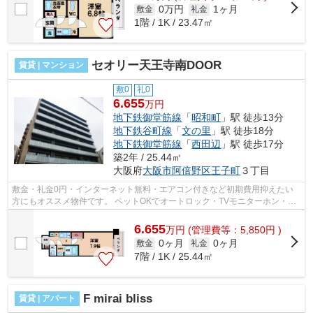
0万円
1ヶ月
敷金
礼金
1階 / 1K / 23.47㎡
セオリー天王寺南DOOR
賃貸 | マンション
敷0
礼0
6.655
万円
地下鉄御堂筋線
「
昭和町
」駅 徒歩13分
地下鉄谷町線
「
文の里
」駅 徒歩18分
地下鉄御堂筋線
「
西田辺
」駅 徒歩17分
築2年 / 25.44㎡
大阪府
大阪市阿倍野区
王子町
３丁目
敷金・礼金0円・インターネット無料・エアコン付きなど初期費用抑えたい
方にもオススメ物件です。 ペットOKでオートロック・TVモニターホン・防
犯カメラなどの防犯対策充実！大阪メト...
6.655
万
円
(管理費等：5,850円 )
0ヶ月
0ヶ月
敷金
礼金
7階 / 1K / 25.44㎡
F mirai bliss
賃貸 | アパート