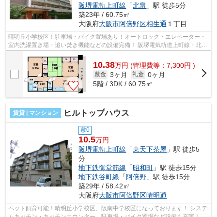
阪堺電軌上町線
「
北畠
」駅 徒歩5分
築23年 / 60.75㎡
大阪府
大阪市阿倍野区
相生通
１丁目
晴明丘小学校区！駐車場・バイク置場あり！オートロック・エレベーター・
室内洗濯置き場・追い焚き機能などの設備完備！ 阪堺電気軌道上町線・北畠
駅や大阪メトロ御堂筋線・昭和町駅...
10.38
万
円
(管理費等：7,300円 )
3ヶ月
0ヶ月
敷金
礼金
5階 / 3DK / 60.75㎡
ヒルトップハウス
賃貸 | マンション
敷0
10.5
万円
阪堺電軌上町線
「
東天下茶屋
」駅 徒歩5
分
地下鉄御堂筋線
「
昭和町
」駅 徒歩15分
地下鉄谷町線
「
阿倍野
」駅 徒歩15分
築29年 / 58.42㎡
大阪府
大阪市阿倍野区
晴明通
ペット飼育可能！晴明丘小学校区、阪南中学校区になっております！ システ
ムキッチン・キッチンカウンター、駐車場・バイク置場など設備も充実！徒