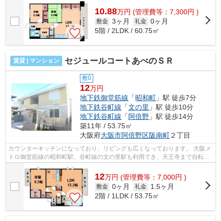
10.88
万
円
(管理費等：7,300円 )
3ヶ月
0ヶ月
敷金
礼金
5階 / 2LDK / 60.75㎡
セジュールコートあべのＳＲ
賃貸 | マンション
敷0
12
万円
地下鉄御堂筋線
「
昭和町
」駅 徒歩7分
地下鉄谷町線
「
文の里
」駅 徒歩10分
地下鉄谷町線
「
阿倍野
」駅 徒歩14分
築11年 / 53.75㎡
大阪府
大阪市阿倍野区
阪南町
２丁目
カウンターキッチンになっており、リビングも広くなっております。 大阪メ
トロ御堂筋線の昭和町駅、谷町線の文の里駅も利用でき、天王寺まで自転車
圏内になっております。 ■□■□■□■□■...
12
万
円
(管理費等：7,000円 )
0ヶ月
1.5ヶ月
敷金
礼金
2階 / 1LDK / 53.75㎡