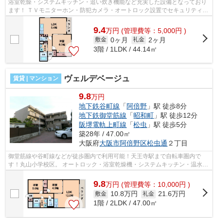
浴室乾燥・システムキッチン・追い炊き機能など充実した設備となっており
ます！ ＴＶモニターホン・防犯カメラ・オートロック設置でセキュリティー
面も安心です。 インターネットも無...
9.4
万
円
(管理費等：5,000円 )
0ヶ月
2ヶ月
敷金
礼金
3階 / 1LDK / 44.14㎡
ヴェルデベージュ
賃貸 | マンション
9.8
万円
地下鉄谷町線
「
阿倍野
」駅 徒歩8分
地下鉄御堂筋線
「
昭和町
」駅 徒歩12分
阪堺電軌上町線
「
松虫
」駅 徒歩5分
築28年 / 47.00㎡
大阪府
大阪市阿倍野区
松虫通
２丁目
御堂筋線や谷町線などが徒歩圏内で利用可能！天王寺駅まで自転車圏内で
す！丸山小学校区。 オートロック・浴室乾燥機・システムキッチン・温水洗
浄便座・宅配BOXなど設備充実！ぜひ一...
9.8
万
円
(管理費等：10,000円 )
10.8万円
21.6万円
敷金
礼金
1階 / 2LDK / 47.00㎡