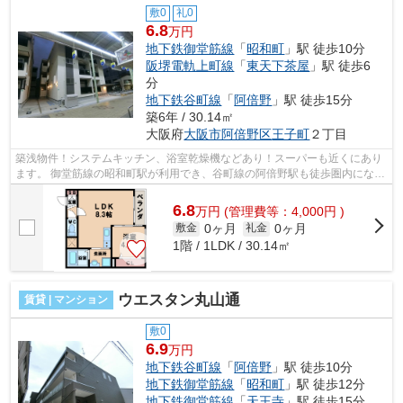
敷0
礼0
6.8
万円
地下鉄御堂筋線
「
昭和町
」駅 徒歩10分
阪堺電軌上町線
「
東天下茶屋
」駅 徒歩6
分
地下鉄谷町線
「
阿倍野
」駅 徒歩15分
築6年 / 30.14㎡
大阪府
大阪市阿倍野区
王子町
２丁目
築浅物件！システムキッチン、浴室乾燥機などあり！スーパーも近くにあり
ます。 御堂筋線の昭和町駅が利用でき、谷町線の阿倍野駅も徒歩圏内になっ
ております。 ■□■□■□■□■□■□■□■□■□■...
6.8
万
円
(管理費等：4,000円 )
0ヶ月
0ヶ月
敷金
礼金
1階 / 1LDK / 30.14㎡
ウエスタン丸山通
賃貸 | マンション
敷0
6.9
万円
地下鉄谷町線
「
阿倍野
」駅 徒歩10分
地下鉄御堂筋線
「
昭和町
」駅 徒歩12分
地下鉄御堂筋線
「
天王寺
」駅 徒歩15分