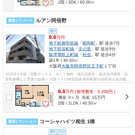
1階 / 3DK / 60.00㎡
ルアン阿倍野
賃貸 | アパート
敷0
8.6
万円
地下鉄御堂筋線
「
昭和町
」駅 徒歩7分
地下鉄谷町線
「
文の里
」駅 徒歩9分
阪堺電軌上町線
「
松虫
」駅 徒歩4分
築1年 / 40.50㎡
大阪府
大阪市阿倍野区
王子町
１丁目
2025年3月築！宅配ボックス・ネット無料・独立洗面所・温水洗浄便座・浴
室乾燥機など充実の設備！ 大阪メトロ御堂筋線 昭和町駅や谷町線も徒歩圏内
で利用可能です！ ■□■□■□■□■□■□■□■...
8.6
万
円
(管理費等：5,200円 )
0ヶ月
15万円
敷金
礼金
2階 / 1LDK / 40.50㎡
コーシャハイツ相生 1棟
賃貸 | マンション
敷0
礼0