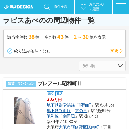
お気に入り
物件検索
・履歴
ラピスあべのの周辺物件一覧
38
43
1～30
該当物件数
棟
空き数
件
棟を表示
変更
絞り込み条件：
なし
プレアール昭和町Ⅱ
賃貸 | マンション
敷0
礼0
3.6
万円
地下鉄御堂筋線
「
昭和町
」駅 徒歩5分
地下鉄谷町線
「
文の里
」駅 徒歩9分
阪和線
「
南田辺
」駅 徒歩9分
築44年 / 10.80㎡
大阪府
大阪市阿倍野区
阪南町
３丁目