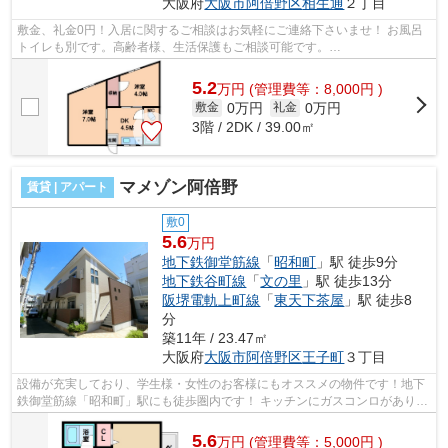
大阪府
大阪市阿倍野区
相生通
２丁目
敷金、礼金0円！入居に関するご相談はお気軽にご連絡下さいませ！ お風呂
トイレも別です。高齢者様、生活保護もご相談可能です。
■□■□■□■□■□■□■□■□■□■□■□■□■□■□■□■□■□■□■□■□ ご覧い...
5.2
万
円
(管理費等：8,000円 )
0万円
0万円
敷金
礼金
3階 / 2DK / 39.00㎡
マメゾン阿倍野
賃貸 | アパート
敷0
5.6
万円
地下鉄御堂筋線
「
昭和町
」駅 徒歩9分
地下鉄谷町線
「
文の里
」駅 徒歩13分
阪堺電軌上町線
「
東天下茶屋
」駅 徒歩8
分
築11年 / 23.47㎡
大阪府
大阪市阿倍野区
王子町
３丁目
設備が充実しており、学生様・女性のお客様にもオススメの物件です！地下
鉄御堂筋線「昭和町」駅にも徒歩圏内です！ キッチンにガスコンロがあり、
料理がしやすくしております。イン...
5.6
万
円
(管理費等：5,000円 )