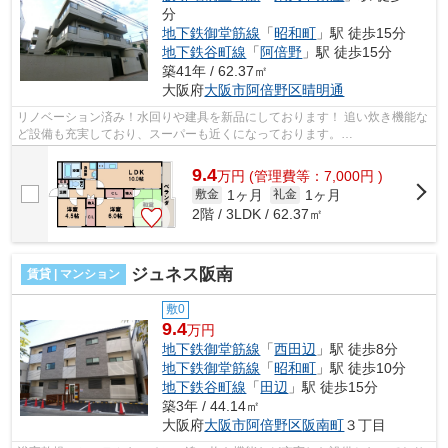
分
地下鉄御堂筋線
「
昭和町
」駅 徒歩15分
地下鉄谷町線
「
阿倍野
」駅 徒歩15分
築41年 / 62.37㎡
大阪府
大阪市阿倍野区
晴明通
リノベーション済み！水回りや建具を新品にしております！ 追い炊き機能な
ど設備も充実しており、スーパーも近くになっております。
■□■□■□■□■□■□■□■□■□■□■□■□■□■□■□■□■□■□■□■□ ご覧...
9.4
万
円
(管理費等：7,000円 )
1ヶ月
1ヶ月
敷金
礼金
2階 / 3LDK / 62.37㎡
ジュネス阪南
賃貸 | マンション
敷0
9.4
万円
地下鉄御堂筋線
「
西田辺
」駅 徒歩8分
地下鉄御堂筋線
「
昭和町
」駅 徒歩10分
地下鉄谷町線
「
田辺
」駅 徒歩15分
築3年 / 44.14㎡
大阪府
大阪市阿倍野区
阪南町
３丁目