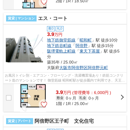
2階 / 1R / 18.50㎡
エス・コート
賃貸 | マンション
敷0
礼0
3.9
万円
地下鉄御堂筋線
「
昭和町
」駅 徒歩10分
地下鉄谷町線
「
阿倍野
」駅 徒歩15分
阪堺電軌上町線
「
東天下茶屋
」駅 徒歩5
分
築35年 / 25.00㎡
大阪府
大阪市阿倍野区
阿倍野元町
お風呂トイレ別・エアコン・フローリング・洗濯機置場あり！鉄筋コンクリ
ート造のマンションです！ 御堂筋線 昭和町駅が徒歩圏内で利用でき、天王寺
駅も自転車圏内の立地になっており...
3.9
万
円
(管理費等：6,000円 )
0ヶ月
0ヶ月
敷金
礼金
1階 / 1R / 25.00㎡
阿倍野区王子町 文化住宅
賃貸 | アパート