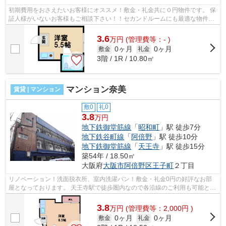
初期費用をおさえたいお客様にオススメ！敷金・礼金共に０円物件です。 保
証人様がいないお客様もご相談下さい！！セカンドルームにも最適な物件で
す！ ■□■□■□■□■□■□■□■□■□■□■□■□■□■...
3.6
万
円
(管理費等：- )
0ヶ月
0ヶ月
敷金
礼金
3階 / 1R / 10.80㎡
マンション奈美
賃貸 | マンション
敷0
礼0
3.8
万円
地下鉄御堂筋線
「
昭和町
」駅 徒歩7分
地下鉄谷町線
「
阿倍野
」駅 徒歩10分
地下鉄御堂筋線
「
天王寺
」駅 徒歩15分
築54年 / 18.50㎡
大阪府
大阪市阿倍野区
王子町
２丁目
リノベーション！洗面脱衣所、室内洗濯パン！敷金・礼金0円の好評なお部
屋となっております。 天王寺駅で徒歩圏内なので各沿線のご利用も可能とな
っております。また、独立洗面台や室...
3.8
万
円
(管理費等：2,000円 )
0ヶ月
0ヶ月
敷金
礼金