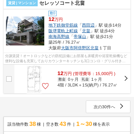
セレッソコート北畠
賃貸 | マンション
敷0
12
万円
地下鉄御堂筋線
「
西田辺
」駅 徒歩14分
阪堺電軌上町線
「
北畠
」駅 徒歩4分
南海高野線
「
帝塚山
」駅 徒歩21分
築25年 / 76.27㎡
大阪府
大阪市阿倍野区
北畠
１丁目
分譲賃貸！オートロックなどの防犯設備にお部屋も床暖房や浴室乾燥機など
便利な設備も充実しておりカウンターキッチンも3口コンロ・グリル付きと
なっております！ 大阪メトロ御堂筋線...
12
万
円
(管理費等：15,000円 )
0ヶ月
1ヶ月
敷金
礼金
4階 / 3LDK＋1S(納戸) / 76.27㎡
次の30件へ
38
43
1～30
該当物件数
棟
空き数
件
棟を表示