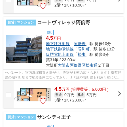
2階 / 1K / 18.90㎡
コートヴィレッジ阿倍野
賃貸 | マンション
敷0
4.5
万円
地下鉄谷町線
「
阿倍野
」駅 徒歩10分
地下鉄御堂筋線
「
昭和町
」駅 徒歩13分
阪堺電軌上町線
「
松虫
」駅 徒歩3分
築31年 / 23.00㎡
大阪府
大阪市阿倍野区
松虫通
２丁目
セパレート、室内洗濯機置き場がり、洋室が８帖の広さもあります！ 御堂筋
線の昭和町駅まで徒歩圏内になっており、ＪＲ線や谷町線も利用可能になっ
ております。 ■□■□■□■□■□■□■□■□■□■...
4.5
万
円
(管理費等：5,000円 )
0万円
5万円
敷金
礼金
3階 / 1K / 23.00㎡
サンシティ王子
賃貸 | マンション