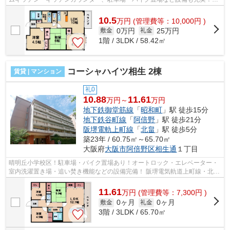
歩圏内にスーパもありとても住みや...
10.5
万
円
(管理費等：10,000円 )
0万円
25万円
敷金
礼金
1階 / 3LDK / 58.42㎡
コーシャハイツ相生 2棟
賃貸 | マンション
礼0
10.88
11.61
万円～
万円
地下鉄御堂筋線
「
昭和町
」駅 徒歩15分
地下鉄谷町線
「
阿倍野
」駅 徒歩21分
阪堺電軌上町線
「
北畠
」駅 徒歩5分
築23年 / 60.75㎡～65.70㎡
大阪府
大阪市阿倍野区
相生通
１丁目
晴明丘小学校区！駐車場・バイク置場あり！オートロック・エレベーター・
室内洗濯置き場・追い焚き機能などの設備完備！ 阪堺電気軌道上町線・北畠
駅や大阪メトロ御堂筋線・昭和町駅...
11.61
万
円
(管理費等：7,300円 )
0ヶ月
0ヶ月
敷金
礼金
3階 / 3LDK / 65.70㎡