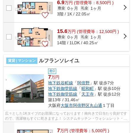
6.9
万
円
(管理費等：8,500円 )
0ヶ月
1ヶ月
敷金
礼金
3階 / 1K / 22.05㎡
15.6
万
円
(管理費等：12,500円 )
0ヶ月
1ヶ月
敷金
礼金
14階 / 1LDK / 40.25㎡
ルフランソレイユ
賃貸 | マンション
敷0
7
万円
地下鉄谷町線
「
阿倍野
」駅 徒歩7分
地下鉄御堂筋線
「
昭和町
」駅 徒歩10分
地下鉄御堂筋線
「
天王寺
」駅 徒歩12分
築13年 / 31.46㎡
大阪府
大阪市阿倍野区
丸山通
１丁目
広々とした1Kタイプのお部屋になっております！南向きで日当たり良好です
ので、洗濯物もすぐに乾きますよ！ システムキッチン・ウォシュレット・シ
ャンプードレッサーなど設備も充実...
7
万
円
(管理費等：5,000円 )