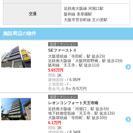
近鉄南大阪線 河堀口駅
交通
阪和線 美章園駅
大阪市営谷町線 文の里駅
施設周辺の物件
賃貸｜マンション
SEファーストⅡ
大阪環状線「寺田町」駅 徒歩2分
近鉄南大阪線「大阪阿部野橋」駅 徒歩13分
阪和線「天王寺」駅 徒歩11分
5.65万円
間取:
1K
建物面積:
- / 6.05坪
土地面積:
- / -
敷金/礼金:
0ヶ月/5万円
賃貸｜マンション
レオンコンフォート天王寺南
近鉄南大阪線「河堀口」駅 徒歩3分
地下鉄御堂筋線「天王寺」駅 徒歩13分
大阪環状線「寺田町」駅 徒歩10分
6.1万円
間取:
1K
建物面積:
- / 8.34坪