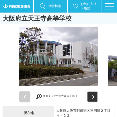
お気に入り
物件検索
・履歴
大阪府立天王寺高等学校
前
次
画像タップで拡大表示【
1
/2】
大阪府大阪市阿倍野区三明町２丁目
所在地
４－２３