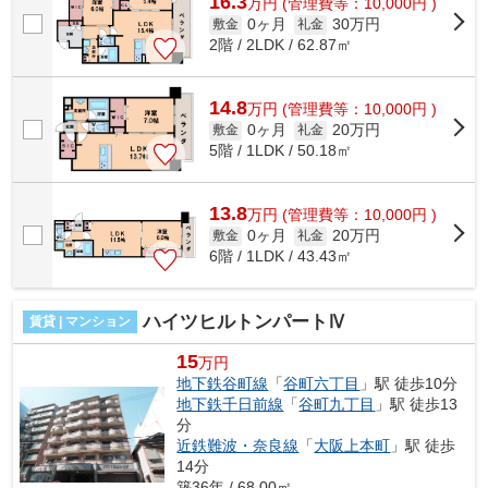
16.3
万
円
(管理費等：10,000円 )
0ヶ月
30万円
敷金
礼金
2階 / 2LDK / 62.87㎡
14.8
万
円
(管理費等：10,000円 )
0ヶ月
20万円
敷金
礼金
5階 / 1LDK / 50.18㎡
13.8
万
円
(管理費等：10,000円 )
0ヶ月
20万円
敷金
礼金
6階 / 1LDK / 43.43㎡
ハイツヒルトンパートⅣ
賃貸 | マンション
15
万円
地下鉄谷町線
「
谷町六丁目
」駅 徒歩10分
地下鉄千日前線
「
谷町九丁目
」駅 徒歩13
分
近鉄難波・奈良線
「
大阪上本町
」駅 徒歩
14分
築36年 / 68.00㎡