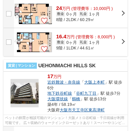
町線・谷町九丁目駅や近鉄難波線も利...
24
万
円
(管理費等：10,000円 )
0ヶ月
1ヶ月
敷金
礼金
8階 / 2LDK / 60.29㎡
16.4
万
円
(管理費等：8,000円 )
0ヶ月
1ヶ月
敷金
礼金
9階 / 1LDK / 44.61㎡
UEHONMACHI HILLS SK
賃貸 | マンション
17
万円
近鉄難波・奈良線
「
大阪上本町
」駅 徒歩
6分
地下鉄谷町線
「
谷町九丁目
」駅 徒歩7分
大阪環状線
「
鶴橋
」駅 徒歩13分
築4年 / 58.19㎡
大阪府
大阪市天王寺区
東高津町
ペットの飼育が相談可能のマンション！大阪メトロ谷町線・千日前線が利用
可能です。 広々収納のウォークインクローゼットあり！スーパーやコンビニ
など、子育て世代に便利な住環境で...