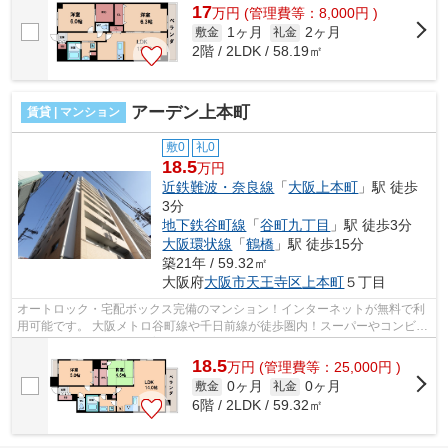
17
万
円
(管理費等：8,000円 )
1ヶ月
2ヶ月
敷金
礼金
2階 / 2LDK / 58.19㎡
アーデン上本町
賃貸 | マンション
敷0
礼0
18.5
万円
近鉄難波・奈良線
「
大阪上本町
」駅 徒歩
3分
地下鉄谷町線
「
谷町九丁目
」駅 徒歩3分
大阪環状線
「
鶴橋
」駅 徒歩15分
築21年 / 59.32㎡
大阪府
大阪市天王寺区
上本町
５丁目
オートロック・宅配ボックス完備のマンション！インターネットが無料で利
用可能です。 大阪メトロ谷町線や千日前線が徒歩圏内！スーパーやコンビニ
など買い物に便利で、子育て世代に...
18.5
万
円
(管理費等：25,000円 )
0ヶ月
0ヶ月
敷金
礼金
6階 / 2LDK / 59.32㎡