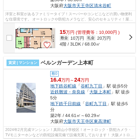
大阪府
大阪市天王寺区
清水谷町
洋室と和室があるファミリータイプ！スーパーやコンビニなどの買い物便利
な住環境です。 オートロックや防犯カメラなど、安心のセキュリティ！屋根
付きの自転車置き場がございます。 ...
15
万
円
(管理費等：10,000円 )
10万円
20万円
敷金
礼金
4階 / 3LDK / 68.00㎡
ベルンガーデン上本町
賃貸 | マンション
敷0
16.4
24
万円～
万円
地下鉄谷町線
「
谷町九丁目
」駅 徒歩5分
近鉄難波・奈良線
「
大阪上本町
」駅 徒歩
5分
地下鉄千日前線
「
谷町九丁目
」駅 徒歩5
分
築2年 / 44.61㎡～60.29㎡
大阪府
大阪市天王寺区
東高津町
2024年2月完成マンション！真田山小学校区！オートロック・防犯カメラ・
TVモニターホンなどの防犯設備完備で設備充実しております！ 大阪メトロ谷