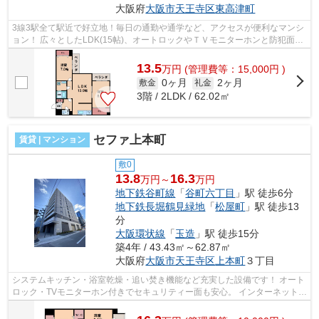
大阪府
大阪市天王寺区
東高津町
3線3駅全て駅近で好立地！毎日の通勤や通学など、アクセスが便利なマンシ
ョン！ 広々としたLDK(15帖)、オートロックやＴＶモニターホンと防犯面も
充実していますので、女性にもオスス...
13.5
万
円
(管理費等：15,000円 )
0ヶ月
2ヶ月
敷金
礼金
3階 / 2LDK / 62.02㎡
セファ上本町
賃貸 | マンション
敷0
13.8
16.3
万円～
万円
地下鉄谷町線
「
谷町六丁目
」駅 徒歩6分
地下鉄長堀鶴見緑地
「
松屋町
」駅 徒歩13
分
大阪環状線
「
玉造
」駅 徒歩15分
築4年 / 43.43㎡～62.87㎡
大阪府
大阪市天王寺区
上本町
３丁目
システムキッチン・浴室乾燥・追い焚き機能など充実した設備です！ オート
ロック・TVモニターホン付きでセキュリティー面も安心。 インターネットも
無料でお使いいただけます！ ■□■□...