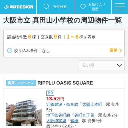
お気に入り
物件検索
・履歴
大阪市立 真田山小学校の周辺物件一覧
6
9
1～6
該当物件数
棟
空き数
件
棟を表示
変更
絞り込み条件：
なし
RIPPLU OASIS SQUARE
賃貸 | マンション
敷0
13.5
万円
近鉄難波・奈良線
「
大阪上本町
」駅 徒歩
5分
地下鉄谷町線
「
谷町九丁目
」駅 徒歩7分
大阪環状線
「
鶴橋
」駅 徒歩9分
築34年 / 62.02㎡