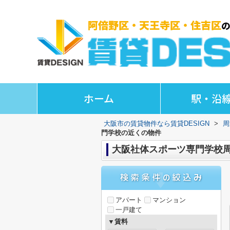
ホーム
駅・沿
大阪市の賃貸物件なら賃貸DESIGN
>
周
門学校の近くの物件
大阪社体スポーツ専門学校
アパート
マンション
一戸建て
▼賃料