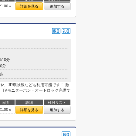
21.00㎡
詳細を見る
追加する
歩10分
0分
造
や、JR環状線なども利用可能です！ 敷
、TVモニターホン・オートロック完備で
面積
詳細
検討リスト
21.00㎡
詳細を見る
追加する