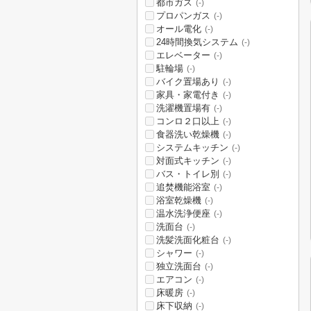
都市ガス
(-)
プロパンガス
(-)
オール電化
(-)
24時間換気システム
(-)
エレベーター
(-)
駐輪場
(-)
バイク置場あり
(-)
家具・家電付き
(-)
洗濯機置場有
(-)
コンロ２口以上
(-)
食器洗い乾燥機
(-)
システムキッチン
(-)
対面式キッチン
(-)
バス・トイレ別
(-)
追焚機能浴室
(-)
浴室乾燥機
(-)
温水洗浄便座
(-)
洗面台
(-)
洗髪洗面化粧台
(-)
シャワー
(-)
独立洗面台
(-)
エアコン
(-)
床暖房
(-)
床下収納
(-)