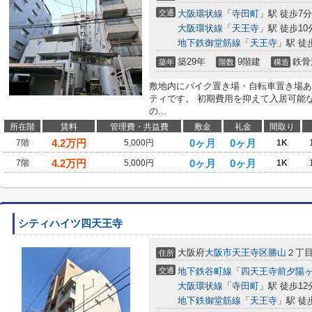
交通
大阪環状線
「
寺田町
」駅 徒歩7分
大阪環状線
「
天王寺
」駅 徒歩10
地下鉄御堂筋線
「
天王寺
」駅 徒
築29年
9階建
鉄骨
築年
階数
構造
敷地内にバイク置き場・自転車置き場あ
ティです。 初期費用を抑えて入居可能
の...
所在階
賃料
管理費・共益費
敷金
礼金
間取り
4.2
万円
0ヶ月
0ヶ月
7階
5,000円
1K
4.2
万円
0ヶ月
0ヶ月
7階
5,000円
1K
シティハイツ四天王寺
大阪府
大阪市天王寺区
勝山
２丁
住所
交通
地下鉄谷町線
「
四天王寺前夕陽
大阪環状線
「
寺田町
」駅 徒歩12
地下鉄御堂筋線
「
天王寺
」駅 徒