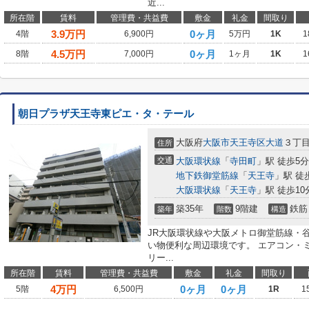
近...
所在階
賃料
管理費・共益費
敷金
礼金
間取り
3.9
万円
0ヶ月
4階
6,900円
5万円
1K
1
4.5
万円
0ヶ月
8階
7,000円
1ヶ月
1K
1
朝日プラザ天王寺東ピエ・タ・テール
大阪府
大阪市天王寺区
大道
３丁
住所
交通
大阪環状線
「
寺田町
」駅 徒歩5分
地下鉄御堂筋線
「
天王寺
」駅 徒
大阪環状線
「
天王寺
」駅 徒歩10
築35年
9階建
鉄筋
築年
階数
構造
JR大阪環状線や大阪メトロ御堂筋線・
い物便利な周辺環境です。 エアコン・
リー...
所在階
賃料
管理費・共益費
敷金
礼金
間取り
4
万円
0ヶ月
0ヶ月
5階
6,500円
1R
1