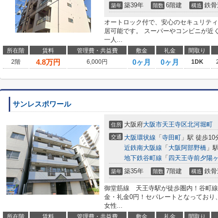
築39年
6階建
鉄骨
築年
階数
構造
オートロック付で、安心のセキュリティ
居可能です。 スーパーやコンビニが近
一人...
所在階
賃料
管理費・共益費
敷金
礼金
間取り
4.8
万円
0ヶ月
0ヶ月
2階
6,000円
1DK
サンレスポワール
大阪府
大阪市天王寺区
北河堀町
住所
交通
大阪環状線
「
寺田町
」駅 徒歩10
近鉄南大阪線
「
大阪阿部野橋
」駅
地下鉄谷町線
「
四天王寺前夕陽
築35年
7階建
鉄骨
築年
階数
構造
御堂筋線 天王寺駅が徒歩圏内！谷町線
金・礼金0円！セパレートとなっており
女性...
所在階
賃料
管理費・共益費
敷金
礼金
間取り