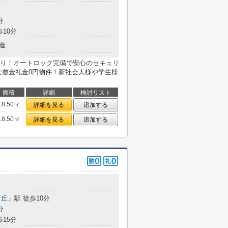
分
歩10分
造
り！オートロック完備で安心のセキュリ
な敷金礼金0円物件！新社会人様や学生様
面積
詳細
検討リスト
18.50㎡
詳細を見る
追加する
18.50㎡
詳細を見る
追加する
目
ヶ丘
」駅 徒歩10分
分
歩15分