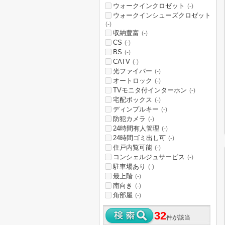
ウォークインクロゼット
(-)
ウォークインシューズクロゼット
(-)
収納豊富
(-)
CS
(-)
BS
(-)
CATV
(-)
光ファイバー
(-)
オートロック
(-)
TVモニタ付インターホン
(-)
宅配ボックス
(-)
ディンプルキー
(-)
防犯カメラ
(-)
24時間有人管理
(-)
24時間ゴミ出し可
(-)
住戸内覧可能
(-)
コンシェルジュサービス
(-)
駐車場あり
(-)
最上階
(-)
南向き
(-)
角部屋
(-)
32
件が該当