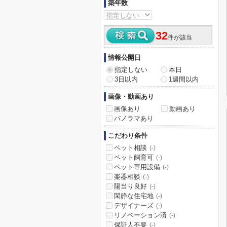
築年数
32
件が該当
情報公開日
指定しない
本日
3日以内
1週間以内
画像・動画あり
画像あり
動画あり
パノラマあり
こだわり条件
ペット相談
(-)
ペット飼育可
(-)
ペット専用設備
(-)
楽器相談
(-)
陽当り良好
(-)
閑静な住宅地
(-)
デザイナーズ
(-)
リノベーション済
(-)
保証人不要
(-)