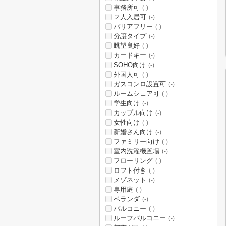
事務所可
(-)
２人入居可
(-)
バリアフリー
(-)
分譲タイプ
(-)
眺望良好
(-)
カードキー
(-)
SOHO向け
(-)
外国人可
(-)
ガスコンロ設置可
(-)
ルームシェア可
(-)
学生向け
(-)
カップル向け
(-)
女性向け
(-)
新婚さん向け
(-)
ファミリー向け
(-)
室内洗濯機置場
(-)
フローリング
(-)
ロフト付き
(-)
メゾネット
(-)
専用庭
(-)
ベランダ
(-)
バルコニー
(-)
ルーフバルコニー
(-)