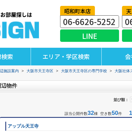
昭和町本店
天
06-6626-5252
0
LINE
線検索
エリア・学区検索
会
辺施設案内
>
大阪市天王寺区
>
大阪市天王寺区の専門学校
>
大阪社体
周辺物件
並び順：
32
50
1-
該当公開件数
棟 空き数
件
アップル天王寺