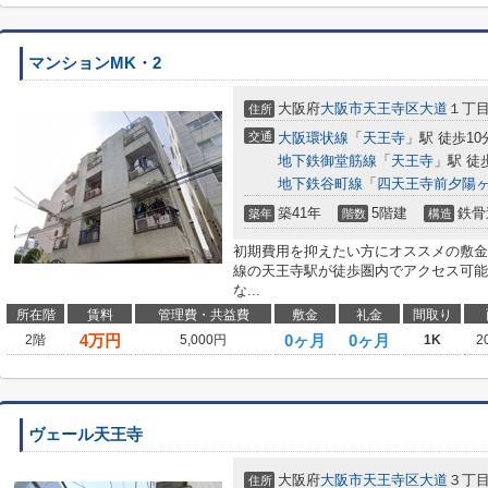
マンションMK・2
大阪府
大阪市天王寺区
大道
１丁
住所
交通
大阪環状線
「
天王寺
」駅 徒歩10
地下鉄御堂筋線
「
天王寺
」駅 徒
地下鉄谷町線
「
四天王寺前夕陽
築41年
5階建
鉄骨
築年
階数
構造
初期費用を抑えたい方にオススメの敷金
線の天王寺駅が徒歩圏内でアクセス可能
な...
所在階
賃料
管理費・共益費
敷金
礼金
間取り
4
万円
0ヶ月
0ヶ月
2階
5,000円
1K
2
ヴェール天王寺
大阪府
大阪市天王寺区
大道
３丁
住所