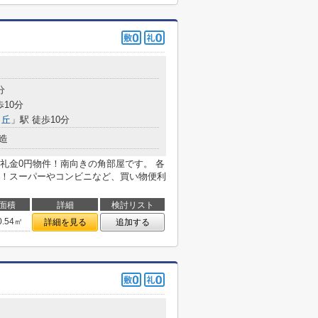
目
分
歩10分
ヶ丘
」駅 徒歩10分
造
礼金0円物件！南向きの角部屋です。 各
！スーパーやコンビニなど、買い物便利
面積
詳細
検討リスト
0.54㎡
詳細を見る
追加する
目