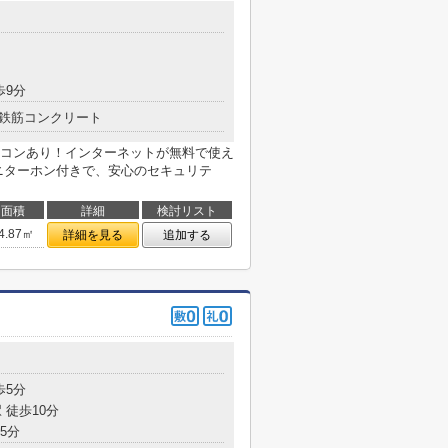
目
歩9分
鉄筋コンクリート
アコンあり！インターネットが無料で使え
ニターホン付きで、安心のセキュリテ
面積
詳細
検討リスト
4.87㎡
詳細を見る
追加する
歩5分
 徒歩10分
5分