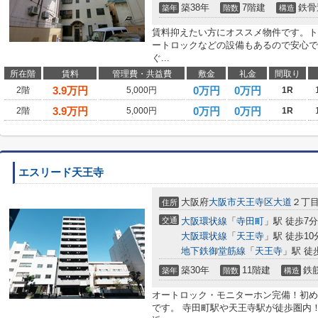
築38年
7階建
鉄骨
築年
階数
構造
賃料抑えたい方にオススメ物件です。ト
ートロックなどの設備もあるので安心で
ぐ...
所在階
賃料
管理費・共益費
敷金
礼金
間取り
3.9
万円
0万円
0万円
2階
5,000円
1R
3.9
万円
0万円
0万円
2階
5,000円
1R
エスリード天王寺
大阪府
大阪市天王寺区
大道
２丁
住所
交通
大阪環状線
「
寺田町
」駅 徒歩7分
大阪環状線
「
天王寺
」駅 徒歩10
地下鉄御堂筋線
「
天王寺
」駅 徒
築30年
11階建
鉄
築年
階数
構造
オートロック・モニターホン完備！初め
です。 寺田町駅や天王寺駅が徒歩圏内