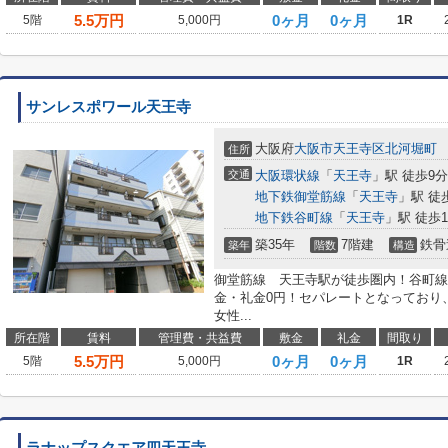
5.5
万円
0ヶ月
0ヶ月
5階
5,000円
1R
サンレスポワール天王寺
大阪府
大阪市天王寺区
北河堀町
住所
交通
大阪環状線
「
天王寺
」駅 徒歩9分
地下鉄御堂筋線
「
天王寺
」駅 徒
地下鉄谷町線
「
天王寺
」駅 徒歩1
築35年
7階建
鉄骨
築年
階数
構造
御堂筋線 天王寺駅が徒歩圏内！谷町線
金・礼金0円！セパレートとなっており
女性...
所在階
賃料
管理費・共益費
敷金
礼金
間取り
5.5
万円
0ヶ月
0ヶ月
5階
5,000円
1R