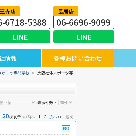
王寺店
長居店
6-6718-5388
06-6696-9099
LINE
LINE
社情報
各種お問い合わせ
スポーツ専門学校
>
大阪社体スポーツ専
表示件数：
30
棟表示
<<前へ
1
2
次へ>>
最初