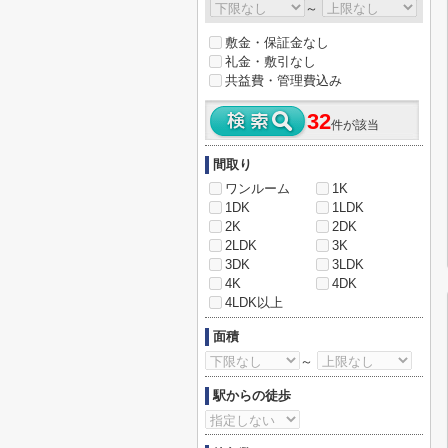
～
敷金・保証金なし
礼金・敷引なし
共益費・管理費込み
32
件が該当
間取り
ワンルーム
1K
1DK
1LDK
2K
2DK
2LDK
3K
3DK
3LDK
4K
4DK
4LDK以上
面積
～
駅からの徒歩