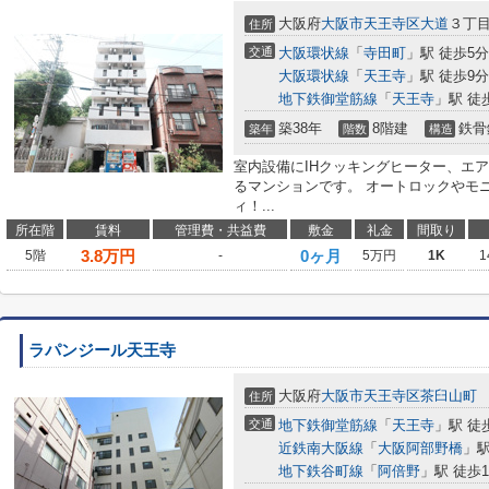
大阪府
大阪市天王寺区
大道
３丁
住所
交通
大阪環状線
「
寺田町
」駅 徒歩5分
大阪環状線
「
天王寺
」駅 徒歩9分
地下鉄御堂筋線
「
天王寺
」駅 徒
築38年
8階建
鉄骨
築年
階数
構造
室内設備にIHクッキングヒーター、エ
るマンションです。 オートロックやモ
ィ！...
所在階
賃料
管理費・共益費
敷金
礼金
間取り
3.8
万円
0ヶ月
5階
-
5万円
1K
1
ラパンジール天王寺
大阪府
大阪市天王寺区
茶臼山町
住所
交通
地下鉄御堂筋線
「
天王寺
」駅 徒
近鉄南大阪線
「
大阪阿部野橋
」駅
地下鉄谷町線
「
阿倍野
」駅 徒歩1