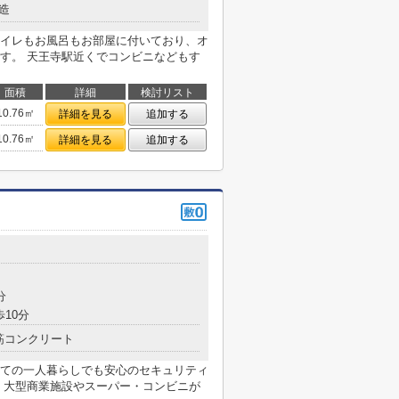
造
イレもお風呂もお部屋に付いており、オ
す。 天王寺駅近くでコンビニなどもす
面積
詳細
検討リスト
10.76㎡
詳細を見る
追加する
10.76㎡
詳細を見る
追加する
目
分
歩10分
筋コンクリート
ての一人暮らしでも安心のセキュリティ
！大型商業施設やスーパー・コンビニが