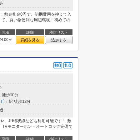
造
！敷金礼金0円で、初期費用を抑えて入
くて、買い物便利な周辺環境！初めての
面積
詳細
検討リスト
24.00㎡
詳細を見る
追加する
分
 徒歩10分
ヶ丘
」駅 徒歩12分
造
や、JR環状線なども利用可能です！ 敷
、TVモニターホン・オートロック完備で
面積
詳細
検討リスト