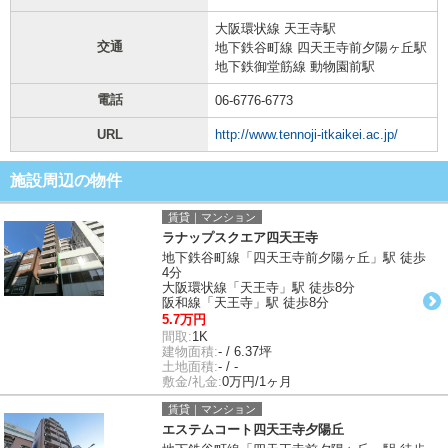
大阪環状線 天王寺駅
交通
地下鉄谷町線 四天王寺前夕陽ヶ丘駅
地下鉄御堂筋線 動物園前駅
電話
06-6776-6773
URL
http://www.tennoji-itkaikei.ac.jp/
施設周辺の物件
賃貸｜マンション
ラナップスクエア四天王寺
地下鉄谷町線「四天王寺前夕陽ヶ丘」駅 徒歩
4分
大阪環状線「天王寺」駅 徒歩8分
阪和線「天王寺」駅 徒歩8分
5.7万円
間取:
1K
建物面積:
- / 6.37坪
土地面積:
- / -
敷金/礼金:
0万円/1ヶ月
賃貸｜マンション
エステムコート四天王寺夕陽丘