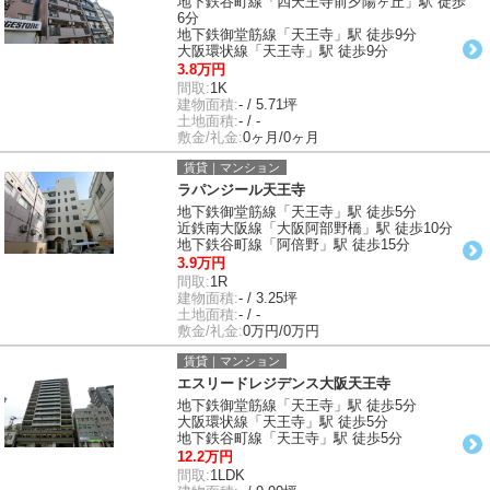
地下鉄谷町線「四天王寺前夕陽ヶ丘」駅 徒歩
6分
地下鉄御堂筋線「天王寺」駅 徒歩9分
大阪環状線「天王寺」駅 徒歩9分
3.8万円
間取:
1K
建物面積:
- / 5.71坪
土地面積:
- / -
敷金/礼金:
0ヶ月/0ヶ月
賃貸｜マンション
ラパンジール天王寺
地下鉄御堂筋線「天王寺」駅 徒歩5分
近鉄南大阪線「大阪阿部野橋」駅 徒歩10分
地下鉄谷町線「阿倍野」駅 徒歩15分
3.9万円
間取:
1R
建物面積:
- / 3.25坪
土地面積:
- / -
敷金/礼金:
0万円/0万円
賃貸｜マンション
エスリードレジデンス大阪天王寺
地下鉄御堂筋線「天王寺」駅 徒歩5分
大阪環状線「天王寺」駅 徒歩5分
地下鉄谷町線「天王寺」駅 徒歩5分
12.2万円
間取:
1LDK