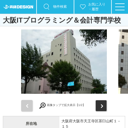
お気に入り
物件検索
・履歴
大阪ITプログラミング＆会計専門学校
前
次
画像タップで拡大表示【
1
/2】
大阪府大阪市天王寺区茶臼山町１－
所在地
１５